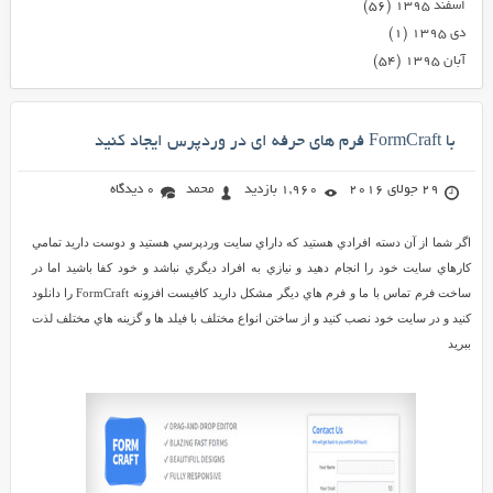
اسفند ۱۳۹۵
(۵۶)
دی ۱۳۹۵
(۱)
آبان ۱۳۹۵
(۵۴)
با FormCraft فرم های حرفه ای در وردپرس ایجاد کنید
29 جولای 2016
1,960 بازدید
محمد
0 دیدگاه
اگر شما از آن دسته افرادي هستيد که داراي سايت وردپرسي هستيد و دوست داريد تمامي
کارهاي سايت خود را انجام دهيد و نيازي به افراد ديگري نباشد و خود کفا باشيد اما در
ساخت فرم تماس با ما و فرم هاي ديگر مشکل داريد کافيست افزونه FormCraft را دانلود
کنيد و در سايت خود نصب کنيد و از ساختن انواع مختلف با فيلد ها و گزينه هاي مختلف لذت
ببريد