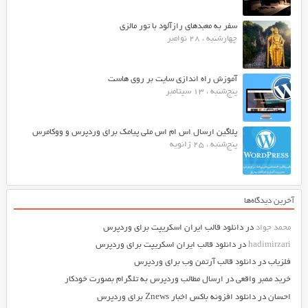
سفر به معبدهای رازآلود با تور مالزی
چهارشنبه ، 28 نوامبر
آموزش راه اندازی سایت بر روی هاست
پنج‌شنبه ، 13 سپتامبر
پلاگین ارسال اس ام اس ملی پیامک برای وردپرس و ووکامرس
پنج‌شنبه ، 25 ژانویه
آخرین دیدگاه‌ها
محمد جواد
در
دانلود قالب ایران اسکریپت برای وردپرس
hadimirzari
در
دانلود قالب ایران اسکریپت برای وردپرس
فلزیاب
در
دانلود قالب آرتمن وب برای وردپرس
خرید ممبر واقعی
در
ارسال مطالب وردپرس به تلگرام بصورت خودکار
احسان
در
دانلود افزونه باکس اخبار Znews برای وردپرس