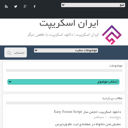
ایران اسکریپت
ایران اسکریپت | دانلود اسکریپت با طعمی دیگر
موضوعات
مطالب پربازدید
دانلود اسکریپت انجمن ساز Easy Forum Script
پنج‌شنبه ، 1 سپتامبر
نمایش متن دلخواه در صفحه ی ثبت نام وردپرس