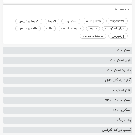
برچسب ها
responsive
wordpress
اسکریپت
افزونه
افزونه وردپرس
دانلود اسکریپت
قالب
قالب وردپرس
ایران اسکریپت
دانلود
وردپرس
پوسته وردپرس
اسکریپت
فری اسکریپت
دانلود اسکریپت
آپلود رایگان فایل
وان اسکریپت
اسکریپت دات کام
اسکریپت ها
پالت رنگ
کسب درآمد فارکس