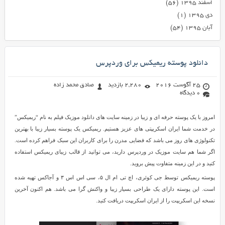
اسفند ۱۳۹۵
(۵۶)
دی ۱۳۹۵
(۱)
آبان ۱۳۹۵
(۵۴)
دانلود پوسته ریمیکس برای وردپرس
25 آگوست 2016
2,280 بازدید
صادق محمد زاده
0 دیدگاه
امروز با یک پوسته حرفه ای و زیبا در زمینه سایت های دانلود موزیک فیلم به نام “ریمیکس”
در خدمت شما ایران اسکریپتی های عزیز هستیم. ریمیکس یک پوسته بسیار زیبا با بهترین
تکنولوژی های روز می باشد که فضایی مدرن را برای کاربران این سبک فراهم کرده است.
اگر شما هم سایت موزیک در وردپرس دارید، می توانید از قالب زیبای ریمیکس استفاده
کنید و در این زمینه متفاوت پیش بروید.
پوسته ریمیکس توسط جی کوئری، اچ تی ام ال ۵، سی اس اس ۳ و آجاکس تهیه شده
است. این پوسته دارای یک طراحی بسیار زیبا و واکنش گرا می باشد. هم اکنون آخرین
نسخه این اسکریپت را از ایران اسکریپت دریافت کنید.