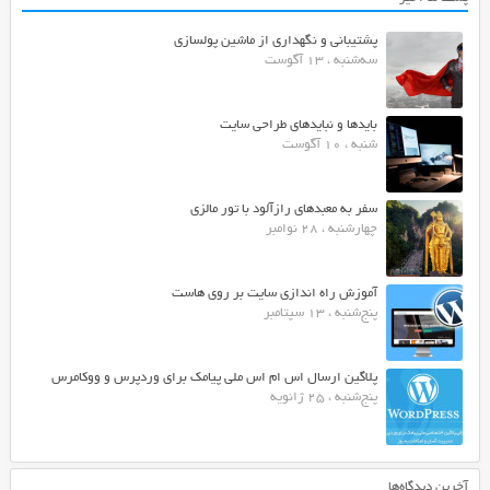
پشتیبانی و نگهداری از ماشین پولسازی
سه‌شنبه ، 13 آگوست
بایدها و نبایدهای طراحی سایت
شنبه ، 10 آگوست
سفر به معبدهای رازآلود با تور مالزی
چهارشنبه ، 28 نوامبر
آموزش راه اندازی سایت بر روی هاست
پنج‌شنبه ، 13 سپتامبر
پلاگین ارسال اس ام اس ملی پیامک برای وردپرس و ووکامرس
پنج‌شنبه ، 25 ژانویه
آخرین دیدگاه‌ها