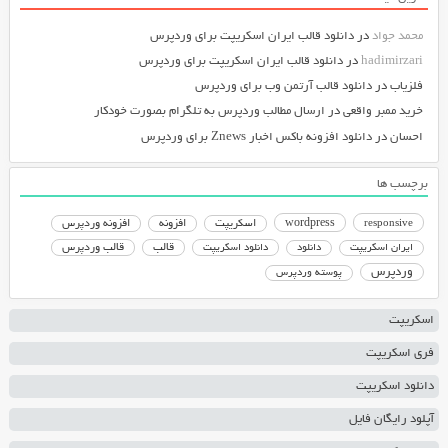
محمد جواد
در
دانلود قالب ایران اسکریپت برای وردپرس
hadimirzari
در
دانلود قالب ایران اسکریپت برای وردپرس
فلزیاب
در
دانلود قالب آرتمن وب برای وردپرس
خرید ممبر واقعی
در
ارسال مطالب وردپرس به تلگرام بصورت خودکار
احسان
در
دانلود افزونه باکس اخبار Znews برای وردپرس
برچسب ها
responsive
wordpress
اسکریپت
افزونه
افزونه وردپرس
دانلود اسکریپت
قالب
قالب وردپرس
ایران اسکریپت
دانلود
وردپرس
پوسته وردپرس
اسکریپت
فری اسکریپت
دانلود اسکریپت
آپلود رایگان فایل