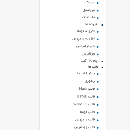
موزیک
نیازمندی
هاستينگ
افزونه ها
افزونه جوملا
افزونه وردپرس
شیرترانیکس
ووکامرس
رپورتاژ آگهی
قالب ها
دیگر قالب ها
زنفورو
قالب Flash
قالب HTML
قالب WHMCS
قالب جوملا
قالب وردپرس
قالب ووکامرس