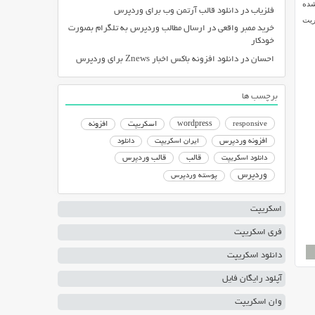
شده
فلزیاب
در
دانلود قالب آرتمن وب برای وردپرس
ریت
خرید ممبر واقعی
در
ارسال مطالب وردپرس به تلگرام بصورت
خودکار
احسان
در
دانلود افزونه باکس اخبار Znews برای وردپرس
برچسب ها
responsive
wordpress
اسکریپت
افزونه
افزونه وردپرس
ایران اسکریپت
دانلود
دانلود اسکریپت
قالب
قالب وردپرس
وردپرس
پوسته وردپرس
اسکریپت
فری اسکریپت
دانلود اسکریپت
آپلود رایگان فایل
وان اسکریپت