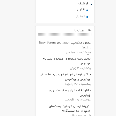
گرافیک
آیکون
لایه باز
مطالب پربازدید
دانلود اسکریپت انجمن ساز Easy Forum
Script
پنج‌شنبه ، 1 سپتامبر
نمایش متن دلخواه در صفحه ی ثبت نام
وردپرس
یکشنبه ، 4 ژوئن
پلاگین ارسال اس ام اس ملی پیامک برای
وردپرس و ووکامرس
پنج‌شنبه ، 25 ژانویه
دانلود قالب ایران اسکریپت برای
وردپرس
دوشنبه ، 15 آگوست
افزونه ارسال اتوماتیک پست های
وردپرس به اینستاگرام
شنبه ، 30 جولای