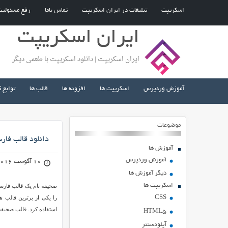
اسکریپت
تبلیغات در ایران اسکریپت
تماس باما
رفع مسئولی
ایران اسکریپت
ایران اسکریپت | دانلود اسکریپت با طعمی دیگر
آموزش وردپرس
اسکریپت ها
افزونه ها
قالب ها
توابع 
موضوعات
دانلود قالب فارسی صحیفه
آموزش ها
آموزش وردپرس
10 آگوست 2016
دیگر آموزش ها
اسکریپت ها
CSS
را یکی از برترین قالب
استفاده کرد. قالب صحیفه
HTML5
آپلودسنتر