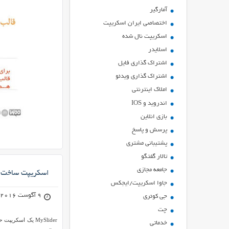
آمارگیر
اختصاصی ایران اسکریپت
اسکریپت نال شده
اسلایدر
اشتراك گذاري فايل
اشتراک گذاری ویدئو
املاک اینترنتی
اندروید و IOS
بازي انلاين
پرسش و پاسخ
پشتیبانی مشتری
تالار گفتگو
جامعه مجازی
اسکریپت ساخت آنلاین
جاوا اسکریپت/ایجکس
9 آگوست 2016
جی کوئری
چت
خدماتی