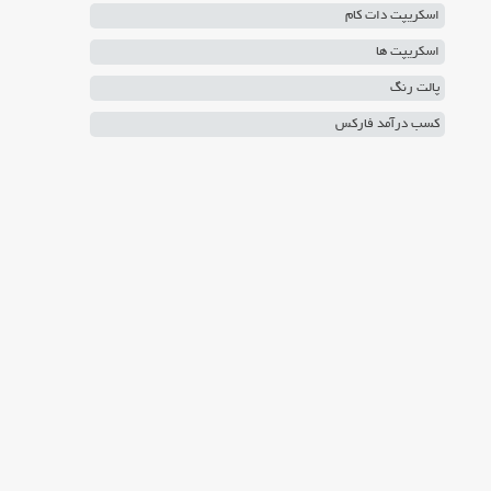
اسکریپت دات کام
اسکریپت ها
پالت رنگ
کسب درآمد فارکس