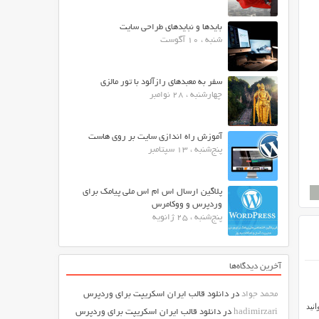
بایدها و نبایدهای طراحی سایت
شنبه ، 10 آگوست
سفر به معبدهای رازآلود با تور مالزی
چهارشنبه ، 28 نوامبر
آموزش راه اندازی سایت بر روی هاست
پنج‌شنبه ، 13 سپتامبر
پلاگین ارسال اس ام اس ملی پیامک برای
وردپرس و ووکامرس
پنج‌شنبه ، 25 ژانویه
آخرین دیدگاه‌ها
محمد جواد
در
دانلود قالب ایران اسکریپت برای وردپرس
توانید
hadimirzari
در
دانلود قالب ایران اسکریپت برای وردپرس