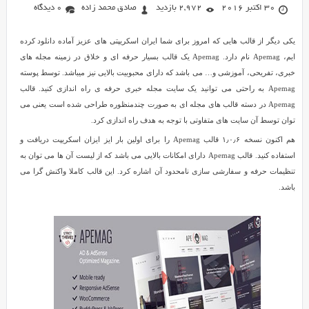
30 اکتبر 2016
2,972 بازدید
صادق محمد زاده
0 دیدگاه
یکی دیگر از قالب هایی که امروز برای شما ایران اسکریپتی های عزیز آماده دانلود کرده
ایم، Apemag نام دارد. Apemag یک قالب بسیار حرفه ای و خلاق در زمینه مجله های
خبری، تفریحی، آموزشی و… می باشد که دارای محبوبیت بالایی نیز میباشد. توسط پوسته
Apemag به راحتی می توانید یک سایت مجله خبری حرفه ی راه اندازی کنید. قالب
Apemag در دسته قالب های مجله ای به صورت چندمنظوره طراحی شده است یعنی می
توان توسط آن سایت های متفاوتی با توجه به هدف راه اندازی کرد.
هم اکنون نسخه ۱٫۰٫۶ قالب Apemag را برای اولین بار ایز ایزان اسکریپت دریافت و
استفاده کنید. قالب Apemag دارای امکانات بالایی می باشد که از لیست آن ها می توان به
تنظیمات حرفه و سفارشی سازی نامحدود آن اشاره کرد. این قالب کاملا واکنش گرا می
باشد.