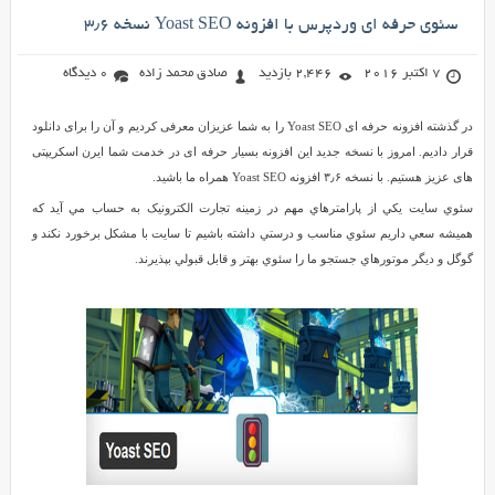
سئوي حرفه ای وردپرس با افزونه Yoast SEO نسخه ۳٫۶
7 اکتبر 2016
2,446 بازدید
صادق محمد زاده
0 دیدگاه
در گذشته افزونه حرفه ای Yoast SEO را به شما عزیزان معرفی کردیم و آن را برای دانلود
قرار دادیم. امروز با نسخه جدید این افزونه بسیار حرفه ای در خدمت شما ایرن اسکریپتی
های عزیز هستیم. با نسخه ۳٫۶ افزونه Yoast SEO همراه ما باشید.
سئوي سايت يکي از پارامترهاي مهم در زمينه تجارت الکترونيک به حساب مي آيد که
هميشه سعي داريم سئوي مناسب و درستي داشته باشيم تا سايت با مشکل برخورد نکند و
گوگل و ديگر موتورهاي جستجو ما را سئوي بهتر و قابل قبولي بپذيرند.