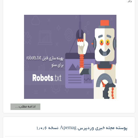
داد.
ادامه مطلب...
پوسته مجله خبری وردپرس Apemag نسخه ۱٫۰٫۶