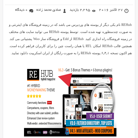
27 اکتبر 2016
2,295 بازدید
صادق محمد زاده
0 دیدگاه
REHub نام یکی دیگر از پوسته های وردپرس می باشد که در زمینه فروشگاه های اینترنتی و
به صورت چندمنظوره تهیه شده است. توسط پوسته REHub می توانید سایت های مختلف
در زمینه فروشگاه راه اندازی کنید. REHub از Edd و فروشگاه ساز Woo پشتیبانی می کند.
همچنین قالب REHub امکان RTL یا همان راست چین را برای کاربران فراهم کرده است.
هم اکنون نسخه ۶٫۴٫۱ پوسته REHub را به صورت رایگان از ایران اسکریپت دانلود نمایید.