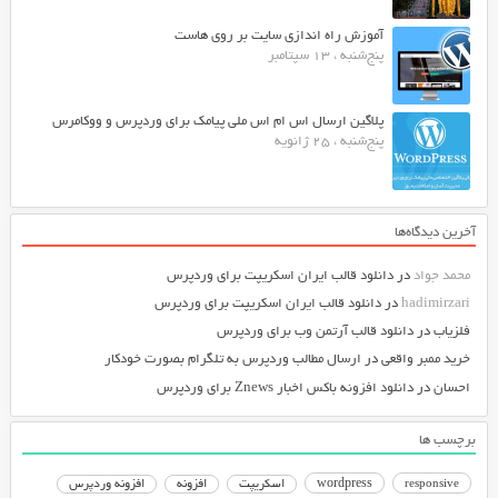
آموزش راه اندازی سایت بر روی هاست
پنج‌شنبه ، 13 سپتامبر
پلاگین ارسال اس ام اس ملی پیامک برای وردپرس و ووکامرس
پنج‌شنبه ، 25 ژانویه
آخرین دیدگاه‌ها
محمد جواد
در
دانلود قالب ایران اسکریپت برای وردپرس
hadimirzari
در
دانلود قالب ایران اسکریپت برای وردپرس
فلزیاب
در
دانلود قالب آرتمن وب برای وردپرس
خرید ممبر واقعی
در
ارسال مطالب وردپرس به تلگرام بصورت خودکار
احسان
در
دانلود افزونه باکس اخبار Znews برای وردپرس
برچسب ها
responsive
wordpress
اسکریپت
افزونه
افزونه وردپرس