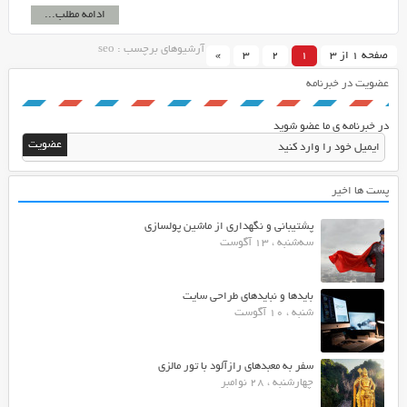
ادامه مطلب...
آرشیوهای برچسب : seo
صفحه 1 از 3
1
2
3
»
عضویت در خبرنامه
در خبرنامه ی ما عضو شوید
پست ها اخیر
پشتیبانی و نگهداری از ماشین پولسازی
سه‌شنبه ، 13 آگوست
بایدها و نبایدهای طراحی سایت
شنبه ، 10 آگوست
سفر به معبدهای رازآلود با تور مالزی
چهارشنبه ، 28 نوامبر