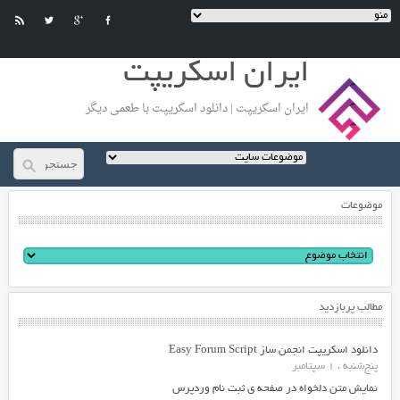
ایران اسکریپت
ایران اسکریپت | دانلود اسکریپت با طعمی دیگر
موضوعات
مطالب پربازدید
دانلود اسکریپت انجمن ساز Easy Forum Script
پنج‌شنبه ، 1 سپتامبر
نمایش متن دلخواه در صفحه ی ثبت نام وردپرس