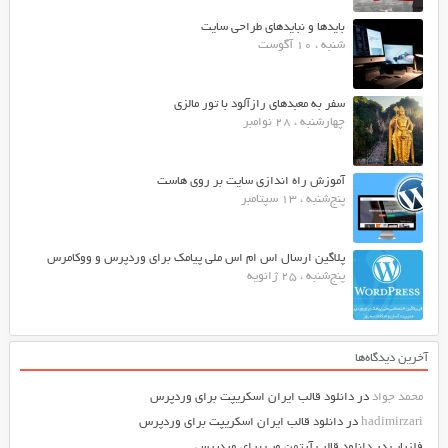
بایدها و نبایدهای طراحی سایت
شنبه ، 10 آگوست
سفر به معبدهای رازآلود با تور مالزی
چهارشنبه ، 28 نوامبر
آموزش راه اندازی سایت بر روی هاست
پنج‌شنبه ، 13 سپتامبر
پلاگین ارسال اس ام اس ملی پیامک برای وردپرس و ووکامرس
پنج‌شنبه ، 25 ژانویه
آخرین دیدگاه‌ها
محمد جواد
در
دانلود قالب ایران اسکریپت برای وردپرس
hadimirzari
در
دانلود قالب ایران اسکریپت برای وردپرس
فلزیاب
در
دانلود قالب آرتمن وب برای وردپرس