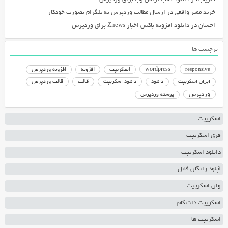
خرید ممبر واقعی
در
ارسال مطالب وردپرس به تلگرام بصورت خودکار
احسان
در
دانلود افزونه باکس اخبار Znews برای وردپرس
برچسب ها
responsive
wordpress
اسکریپت
افزونه
افزونه وردپرس
دانلود اسکریپت
قالب
قالب وردپرس
ایران اسکریپت
دانلود
وردپرس
پوسته وردپرس
اسکریپت
فری اسکریپت
دانلود اسکریپت
آپلود رایگان فایل
وان اسکریپت
اسکریپت دات کام
اسکریپت ها