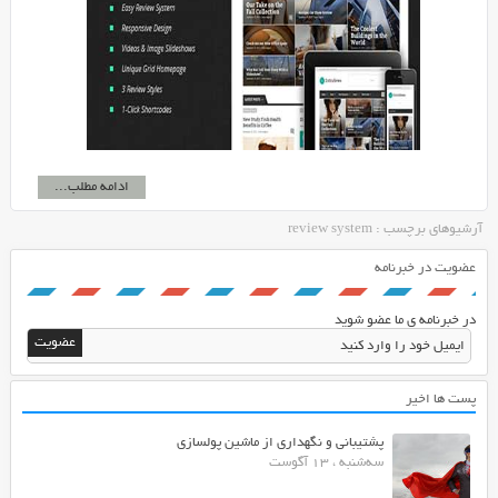
ادامه مطلب...
آرشیوهای برچسب : review system
عضویت در خبرنامه
در خبرنامه ی ما عضو شوید
پست ها اخیر
پشتیبانی و نگهداری از ماشین پولسازی
سه‌شنبه ، 13 آگوست