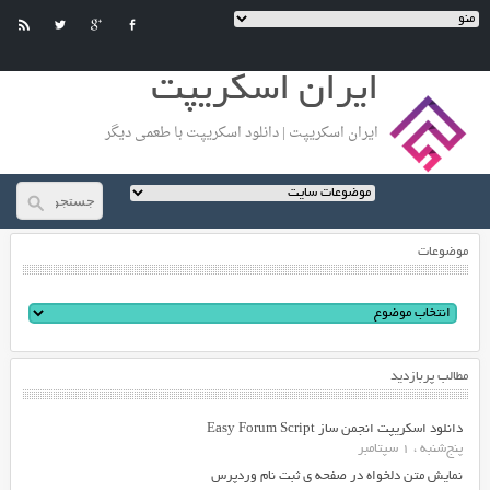
ایران اسکریپت
ایران اسکریپت | دانلود اسکریپت با طعمی دیگر
موضوعات
مطالب پربازدید
دانلود اسکریپت انجمن ساز Easy Forum Script
پنج‌شنبه ، 1 سپتامبر
نمایش متن دلخواه در صفحه ی ثبت نام وردپرس