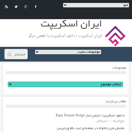
ایران اسکریپت
ایران اسکریپت | دانلود اسکریپت با طعمی دیگر
موضوعات
مطالب پربازدید
دانلود اسکریپت انجمن ساز Easy Forum Script
پنج‌شنبه ، 1 سپتامبر
نمایش متن دلخواه در صفحه ی ثبت نام وردپرس