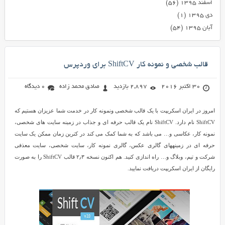
اسفند ۱۳۹۵
(۵۶)
دی ۱۳۹۵
(۱)
آبان ۱۳۹۵
(۵۴)
قالب شخصی و نمونه کار ShiftCV برای وردپرس
30 اکتبر 2016
2,897 بازدید
صادق محمد زاده
0 دیدگاه
امروز در ایران اسکریپت با یک قالب شخصی ونمونه کار در خدمت شما عزیزان هستیم که
ShiftCV نام دارد. ShiftCV نام یک قالب حرفه ای و جذاب در زمینه سایت های شخصی،
نمونه کار، عکاسی و… می باشد که به شما کمک می کند در کترین زمان ممکن یک سایت
حرفه ای در زمینههای گالری عکس، گالری نمونه کار، سایت شخصی، سایت معذفی
شرکت و تیم، وبلاگ و… راه اندازی کنید. هم اکنون نسخه ۲٫۳ قالب ShiftCV را به صورت
رایگان از ایران اسکریپت دریافت نمایید.