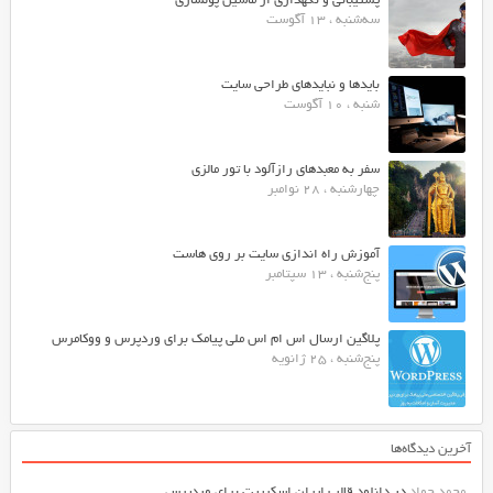
پشتیبانی و نگهداری از ماشین پولسازی
سه‌شنبه ، 13 آگوست
بایدها و نبایدهای طراحی سایت
شنبه ، 10 آگوست
سفر به معبدهای رازآلود با تور مالزی
چهارشنبه ، 28 نوامبر
آموزش راه اندازی سایت بر روی هاست
پنج‌شنبه ، 13 سپتامبر
پلاگین ارسال اس ام اس ملی پیامک برای وردپرس و ووکامرس
پنج‌شنبه ، 25 ژانویه
آخرین دیدگاه‌ها
محمد جواد
در
دانلود قالب ایران اسکریپت برای وردپرس