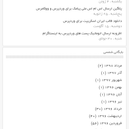
یکشنبه ، 4 ژوئن
پلاگین ارسال اس ام اس ملی پیامک برای وردپرس و ووکامرس
پنج‌شنبه ، 25 ژانویه
دانلود قالب ایران اسکریپت برای وردپرس
دوشنبه ، 15 آگوست
افزونه ارسال اتوماتیک پست های وردپرس به اینستاگرام
شنبه ، 30 جولای
بایگانی شمسی
مرداد ۱۳۹۸
(۲)
آذر ۱۳۹۷
(۱)
شهریور ۱۳۹۷
(۱)
بهمن ۱۳۹۶
(۱)
آبان ۱۳۹۶
(۱)
تیر ۱۳۹۶
(۱)
خرداد ۱۳۹۶
(۳۰)
اردیبهشت ۱۳۹۶
(۴۰)
فروردین ۱۳۹۶
(۵۶)