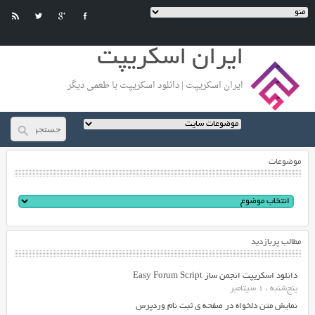
ایران اسکریپت
ایران اسکریپت | دانلود اسکریپت با طعمی دیگر
موضوعات
مطالب پربازدید
دانلود اسکریپت انجمن ساز Easy Forum Script
پنج‌شنبه ، 1 سپتامبر
نمایش متن دلخواه در صفحه ی ثبت نام وردپرس