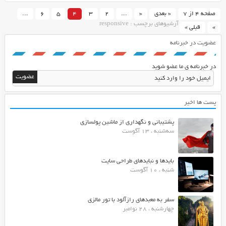
صفحه 4 از 7
« بعدی
«
...
2
3
4
5
6
...
آرشیوهای برچسب : responsive
»
قبلی »
عضویت در خبرنامه
در خبرنامه ی ما عضو شوید
پست ها اخیر
پشتیبانی و نگهداری از ماشین پولسازی
سه‌شنبه ، 13 آگوست
بایدها و نبایدهای طراحی سایت
شنبه ، 10 آگوست
سفر به معبدهای رازآلود با تور مالزی
چهارشنبه ، 28 نوامبر