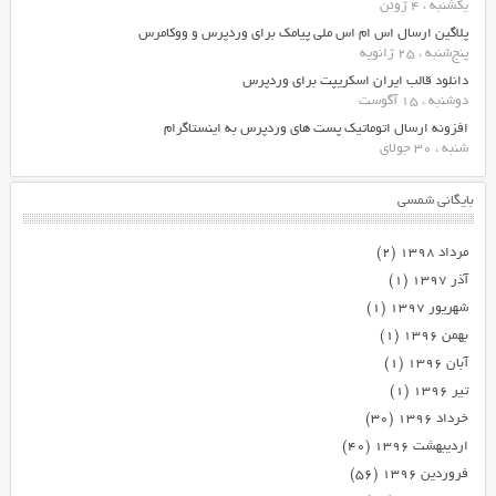
یکشنبه ، 4 ژوئن
پلاگین ارسال اس ام اس ملی پیامک برای وردپرس و ووکامرس
پنج‌شنبه ، 25 ژانویه
دانلود قالب ایران اسکریپت برای وردپرس
دوشنبه ، 15 آگوست
افزونه ارسال اتوماتیک پست های وردپرس به اینستاگرام
شنبه ، 30 جولای
بایگانی شمسی
مرداد ۱۳۹۸
(۲)
آذر ۱۳۹۷
(۱)
شهریور ۱۳۹۷
(۱)
بهمن ۱۳۹۶
(۱)
آبان ۱۳۹۶
(۱)
تیر ۱۳۹۶
(۱)
خرداد ۱۳۹۶
(۳۰)
اردیبهشت ۱۳۹۶
(۴۰)
فروردین ۱۳۹۶
(۵۶)