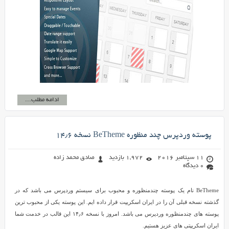
ادامه مطلب...
پوسته وردپرس چند منظوره BeTheme نسخه ۱۴٫۶
11 سپتامبر 2016
1,972 بازدید
صادق محمد زاده
0 دیدگاه
BeTheme نام یک پوسته چندمنظوره و محبوب برای سیستم وردپرس می باشد که در
گذشته نسخه قبلی آن را در ایران اسکریپت قرار داده ایم. این پوسته یکی از محبوب ترین
پوسته های چندمنظوره وردپرس می باشد. امروز با نسخه ۱۴٫۶ این قالب در خدمت شما
ایران اسکریپتی های عزیز هستیم.