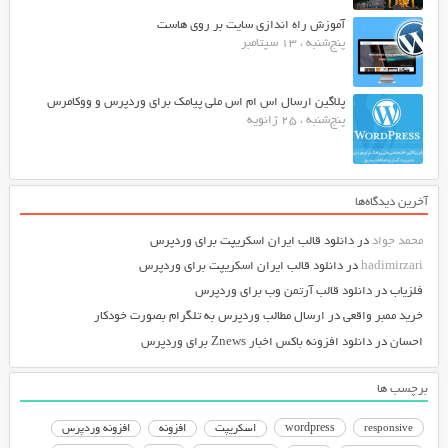
آموزش راه اندازی سایت بر روی هاست
پنج‌شنبه ، 13 سپتامبر
پلاگین ارسال اس ام اس ملی پیامک برای وردپرس و ووکامرس
پنج‌شنبه ، 25 ژانویه
آخرین دیدگاه‌ها
محمد جواد
در
دانلود قالب ایران اسکریپت برای وردپرس
hadimirzari
در
دانلود قالب ایران اسکریپت برای وردپرس
فلزیاب
در
دانلود قالب آرتمن وب برای وردپرس
خرید ممبر واقعی
در
ارسال مطالب وردپرس به تلگرام بصورت خودکار
احسان
در
دانلود افزونه باکس اخبار Znews برای وردپرس
برچسب ها
responsive
wordpress
اسکریپت
افزونه
افزونه وردپرس