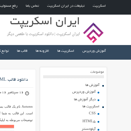
اسکریپت
تبلیغات در ایران اسکریپت
تماس باما
رفع مسئولی
ایران اسکریپت
ایران اسکریپت | دانلود اسکریپت با طعمی دیگر
آموزش وردپرس
اسکریپت ها
افزونه ها
قالب ها
توابع 
موضوعات
دانلود قالب HTML برای معرفی اپلیکیشن موبایل Autumn
آموزش ها
آموزش وردپرس
16 سپتامبر 2016
دیگر آموزش ها
اسکریپت ها
است. این قالب به شما ک
CSS
توضیحات مربوطه به اپلیکیش
HTML5
آپلودسنتر