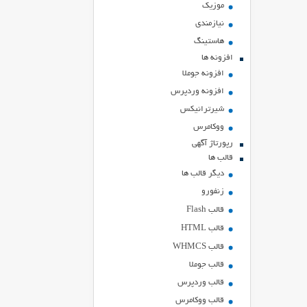
موزیک
نیازمندی
هاستينگ
افزونه ها
افزونه جوملا
افزونه وردپرس
شیرترانیکس
ووکامرس
رپورتاژ آگهی
قالب ها
دیگر قالب ها
زنفورو
قالب Flash
قالب HTML
قالب WHMCS
قالب جوملا
قالب وردپرس
قالب ووکامرس