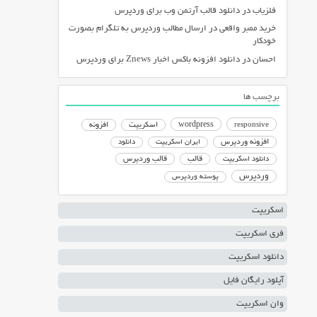
فلزیاب
در
دانلود قالب آرتمن وب برای وردپرس
خرید ممبر واقعی
در
ارسال مطالب وردپرس به تلگرام بصورت
خودکار
احسان
در
دانلود افزونه باکس اخبار Znews برای وردپرس
برچسب ها
responsive
wordpress
اسکریپت
افزونه
افزونه وردپرس
ایران اسکریپت
دانلود
دانلود اسکریپت
قالب
قالب وردپرس
وردپرس
پوسته وردپرس
اسکریپت
فری اسکریپت
دانلود اسکریپت
آپلود رایگان فایل
وان اسکریپت