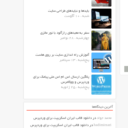
بایدها و نبایدهای طراحی سایت
شنبه ، 10 آگوست
سفر به معبدهای رازآلود با تور مالزی
چهارشنبه ، 28 نوامبر
آموزش راه اندازی سایت بر روی هاست
پنج‌شنبه ، 13 سپتامبر
پلاگین ارسال اس ام اس ملی پیامک برای
وردپرس و ووکامرس
پنج‌شنبه ، 25 ژانویه
آخرین دیدگاه‌ها
محمد جواد
در
دانلود قالب ایران اسکریپت برای وردپرس
hadimirzari
در
دانلود قالب ایران اسکریپت برای وردپرس