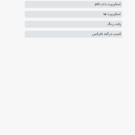
اسکریپت دات کام
اسکریپت ها
پالت رنگ
کسب درآمد فارکس