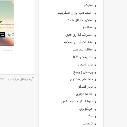
آمارگیر
اختصاصی ایران اسکریپت
اسکریپت نال شده
اسلایدر
اشتراك گذاري فايل
اشتراک گذاری ویدئو
املاک اینترنتی
اندروید و IOS
بازي انلاين
پرسش و پاسخ
آرشیوهای برچسب : responsive app theme
پشتیبانی مشتری
تالار گفتگو
جامعه مجازی
جاوا اسکریپت/ایجکس
جی کوئری
چت
خدماتی