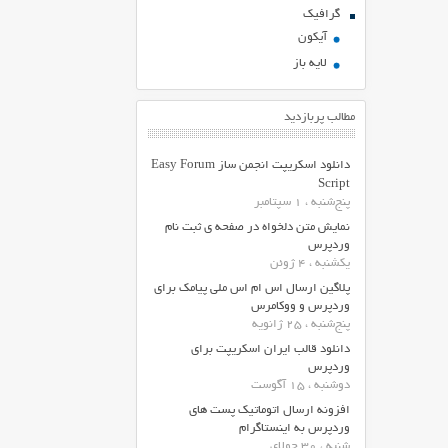
گرافیک
آیکون
لایه باز
مطالب پربازدید
دانلود اسکریپت انجمن ساز Easy Forum
Script
پنج‌شنبه ، 1 سپتامبر
نمایش متن دلخواه در صفحه ی ثبت نام
وردپرس
یکشنبه ، 4 ژوئن
پلاگین ارسال اس ام اس ملی پیامک برای
وردپرس و ووکامرس
پنج‌شنبه ، 25 ژانویه
دانلود قالب ایران اسکریپت برای
وردپرس
دوشنبه ، 15 آگوست
افزونه ارسال اتوماتیک پست های
وردپرس به اینستاگرام
شنبه ، 30 جولای