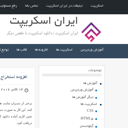
اسکریپت
تبلیغات در ایران اسکریپت
تماس باما
رفع مسئولی
ایران اسکریپت
ایران اسکریپت | دانلود اسکریپت با طعمی دیگر
آموزش وردپرس
اسکریپت ها
افزونه ها
قالب ها
توابع 
موضوعات
افزونه استخراج 
آموزش ها
13 اکتبر 2016
آموزش وردپرس
دیگر آموزش ها
برخی از مدیران سایت های
اسکریپت ها
کنند. این کار به صورت دس
CSS
HTML5
دریافت کنید.
آپلودسنتر