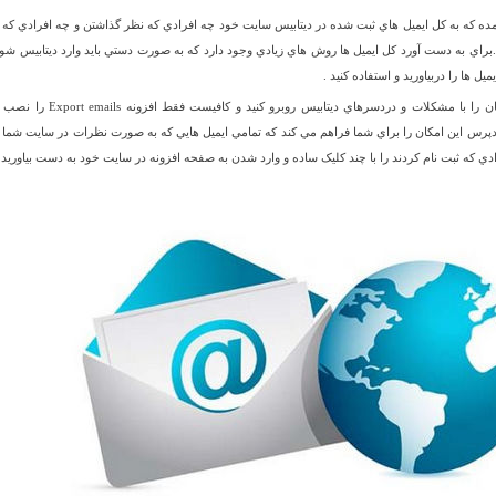
ده که به کل ايميل هاي ثبت شده در ديتابيس سايت خود چه افرادي که نظر گذاشتن و چه افرادي که 
 .براي به دست آورد کل ايميل ها روش هاي زيادي وجود دارد که به صورت دستي بايد وارد ديتابيس شوي
يل ها را دربياوريد و استفاده کنيد .
اما نيازي نيست که خودتان را با مشکلات و دردسرهاي ديتابيس روبرو کنيد و کافيست فقط 
ونه Export emails وردپرس اين امکان را براي شما فراهم مي کند که تمامي ايميل هايي که به صورت نظرات در سايت شما
ي که ثبت نام کردند را با چند کليک ساده و وارد شدن به صفحه افزونه در سايت خود به دست بياوريد 