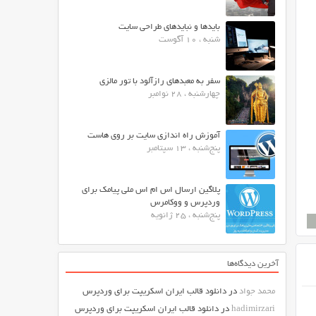
بایدها و نبایدهای طراحی سایت
شنبه ، 10 آگوست
سفر به معبدهای رازآلود با تور مالزی
چهارشنبه ، 28 نوامبر
آموزش راه اندازی سایت بر روی هاست
پنج‌شنبه ، 13 سپتامبر
پلاگین ارسال اس ام اس ملی پیامک برای
وردپرس و ووکامرس
پنج‌شنبه ، 25 ژانویه
آخرین دیدگاه‌ها
محمد جواد
در
دانلود قالب ایران اسکریپت برای وردپرس
hadimirzari
در
دانلود قالب ایران اسکریپت برای وردپرس