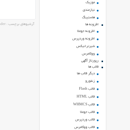
موزیک
نیازمندی
هاستينگ
آرشیوهای برچسب : responder
افزونه ها
افزونه جوملا
افزونه وردپرس
شیرترانیکس
ووکامرس
رپورتاژ آگهی
قالب ها
دیگر قالب ها
زنفورو
قالب Flash
قالب HTML
قالب WHMCS
قالب جوملا
قالب وردپرس
قالب ووکامرس