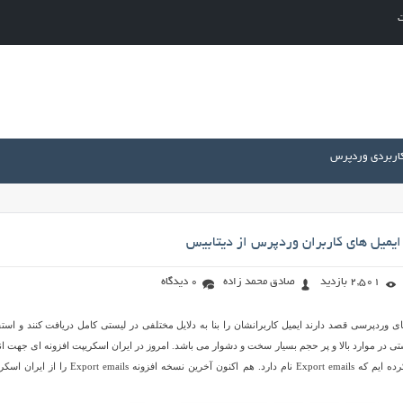
ت
کاربردی وردپرس
ایمیل های کاربران وردپرس از دیتابیس
2,501 بازدید
صادق محمد زاده
0 دیدگاه
 وردپرسی قصد دارند ایمیل کاربرانشان را بنا به دلایل مختلفی در لیستی کامل دریافت کنند و استف
تی در موارد بالا و پر حجم بسیار سخت و دشوار می باشد. امروز در ایران اسکریپت افزونه ای جهت ان
چنین کاری آماده دانلود کرده ایم که Export emails نام دارد. هم اکنون آخرین نسخه افزونه port emails