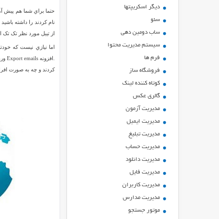
ديگر اسكريپتها
حتما براي شما هم پيش آم
سئو
نام کردند را داشته باشيد
ساب دومین دهی
از تيبل مورد نظر تک تک ايم
سیستم مدیریت محتوا
فرم ها
.افز
کردند و چه به صورت افراد
فروشگاه ساز
کوتاه کننده لینک
گالری عکس
مدیریت آزمون
مدیریت ایمیل
مدیریت تبلیغ
مدیریت حساب
مدیریت دانلود
مدیریت فایل
مدیریت کاربران
مدیریت مدارس
موتور جستجو