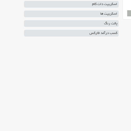
اسکریپت دات کام
اسکریپت ها
پالت رنگ
کسب درآمد فارکس