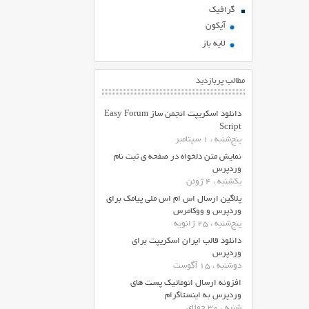
گرافیک
آیکون
لایه باز
مطالب پربازدید
دانلود اسکریپت انجمن ساز Easy Forum
Script
پنج‌شنبه ، 1 سپتامبر
نمایش متن دلخواه در صفحه ی ثبت نام
وردپرس
یکشنبه ، 4 ژوئن
پلاگین ارسال اس ام اس ملی پیامک برای
وردپرس و ووکامرس
پنج‌شنبه ، 25 ژانویه
دانلود قالب ایران اسکریپت برای
وردپرس
دوشنبه ، 15 آگوست
افزونه ارسال اتوماتیک پست های
وردپرس به اینستاگرام
شنبه ، 30 جولای