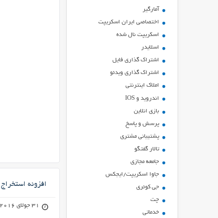
آمارگیر
اختصاصی ایران اسکریپت
اسکریپت نال شده
اسلایدر
اشتراك گذاري فايل
اشتراک گذاری ویدئو
املاک اینترنتی
اندروید و IOS
بازي انلاين
پرسش و پاسخ
پشتیبانی مشتری
تالار گفتگو
جامعه مجازی
جاوا اسکریپت/ایجکس
افزونه استخراج 
جی کوئری
چت
31 جولای 2016
خدماتی