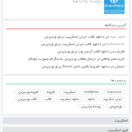
پنج‌شنبه ، 25 ژانویه
آخرین دیدگاه‌ها
محمد جواد
در
دانلود قالب ایران اسکریپت برای وردپرس
hadimirzari
در
دانلود قالب ایران اسکریپت برای وردپرس
فلزیاب
در
دانلود قالب آرتمن وب برای وردپرس
خرید ممبر واقعی
در
ارسال مطالب وردپرس به تلگرام بصورت خودکار
احسان
در
دانلود افزونه باکس اخبار Znews برای وردپرس
برچسب ها
responsive
wordpress
اسکریپت
افزونه
افزونه وردپرس
دانلود اسکریپت
قالب
قالب وردپرس
ایران اسکریپت
دانلود
وردپرس
پوسته وردپرس
اسکریپت
فری اسکریپت