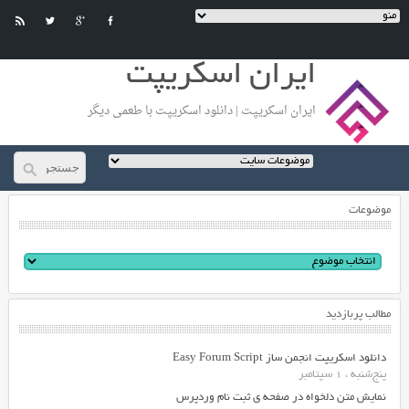
ایران اسکریپت
ایران اسکریپت | دانلود اسکریپت با طعمی دیگر
موضوعات
مطالب پربازدید
دانلود اسکریپت انجمن ساز Easy Forum Script
پنج‌شنبه ، 1 سپتامبر
نمایش متن دلخواه در صفحه ی ثبت نام وردپرس