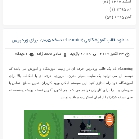
اسفند ۱۳۹۵
(۵۶)
دی ۱۳۹۵
(۱)
آبان ۱۳۹۵
(۵۴)
دانلود قالب آموزشگاهی eLearning نسخه ۲٫۳٫۵ برای وردپرس
23 اکتبر 2016
2,908 بازدید
صادق محمد زاده
0 دیدگاه
eLearning نام یک قالب وردپرس حرفه ای در زمینه آموزشگاه و آموزش می باشد که
توسط آن می توانید یک سایت بسیار مدرن، امروزی، حرفه ای با امکانات بالا برای
آموزشگاه خود راه اندازی کنید. این سیستم امکان ورود کاربران، تعیین سطح، تماس با
مدرسان و… را برای کاربران فراهم می کند. هم اکنون آخرین نسخه پوسته eLearning
یعنی نسخه ۲٫۳٫۵ را از ایران اسکریپت دریافت نمایید.