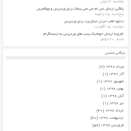
یکشنبه ، 4 ژوئن
پلاگین ارسال اس ام اس ملی پیامک برای وردپرس و ووکامرس
پنج‌شنبه ، 25 ژانویه
دانلود قالب ایران اسکریپت برای وردپرس
دوشنبه ، 15 آگوست
افزونه ارسال اتوماتیک پست های وردپرس به اینستاگرام
شنبه ، 30 جولای
بایگانی شمسی
مرداد ۱۳۹۸
(۲)
آذر ۱۳۹۷
(۱)
شهریور ۱۳۹۷
(۱)
بهمن ۱۳۹۶
(۱)
آبان ۱۳۹۶
(۱)
تیر ۱۳۹۶
(۱)
خرداد ۱۳۹۶
(۳۰)
اردیبهشت ۱۳۹۶
(۴۰)
فروردین ۱۳۹۶
(۵۶)