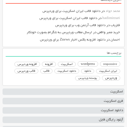
آخرین دیدگاه‌ها
محمد جواد
در
دانلود قالب ایران اسکریپت برای وردپرس
hadimirzari
در
دانلود قالب ایران اسکریپت برای وردپرس
فلزیاب
در
دانلود قالب آرتمن وب برای وردپرس
خرید ممبر واقعی
در
ارسال مطالب وردپرس به تلگرام بصورت خودکار
احسان
در
دانلود افزونه باکس اخبار Znews برای وردپرس
برچسب ها
responsive
wordpress
اسکریپت
افزونه
افزونه وردپرس
دانلود اسکریپت
قالب
قالب وردپرس
ایران اسکریپت
دانلود
وردپرس
پوسته وردپرس
اسکریپت
فری اسکریپت
دانلود اسکریپت
آپلود رایگان فایل