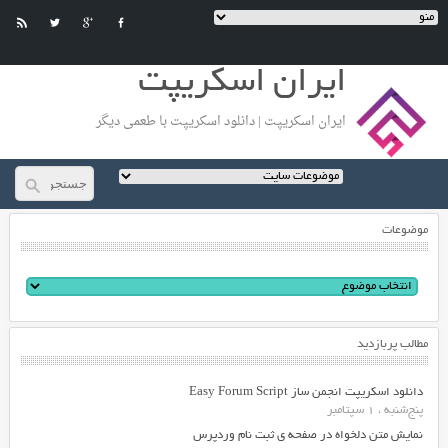
ایران اسکریپت
ایران اسکریپت | دانلود اسکریپت با طعمی دیگر
موضوعات
مطالب پربازدید
دانلود اسکریپت انجمن ساز Easy Forum Script
پنج‌شنبه ، 1 سپتامبر
نمایش متن دلخواه در صفحه ی ثبت نام وردپرس