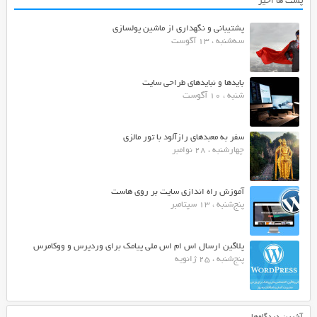
پست ها اخیر
پشتیبانی و نگهداری از ماشین پولسازی
سه‌شنبه ، 13 آگوست
بایدها و نبایدهای طراحی سایت
شنبه ، 10 آگوست
سفر به معبدهای رازآلود با تور مالزی
چهارشنبه ، 28 نوامبر
آموزش راه اندازی سایت بر روی هاست
پنج‌شنبه ، 13 سپتامبر
پلاگین ارسال اس ام اس ملی پیامک برای وردپرس و ووکامرس
پنج‌شنبه ، 25 ژانویه