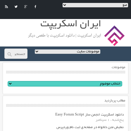
ایران اسکریپت
ایران اسکریپت | دانلود اسکریپت با طعمی دیگر
موضوعات
مطالب پربازدید
دانلود اسکریپت انجمن ساز Easy Forum Script
پنج‌شنبه ، 1 سپتامبر
نمایش متن دلخواه در صفحه ی ثبت نام وردپرس