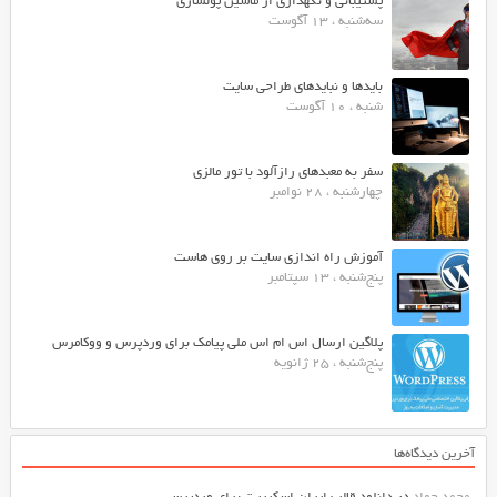
پشتیبانی و نگهداری از ماشین پولسازی
سه‌شنبه ، 13 آگوست
بایدها و نبایدهای طراحی سایت
شنبه ، 10 آگوست
سفر به معبدهای رازآلود با تور مالزی
چهارشنبه ، 28 نوامبر
آموزش راه اندازی سایت بر روی هاست
پنج‌شنبه ، 13 سپتامبر
پلاگین ارسال اس ام اس ملی پیامک برای وردپرس و ووکامرس
پنج‌شنبه ، 25 ژانویه
آخرین دیدگاه‌ها