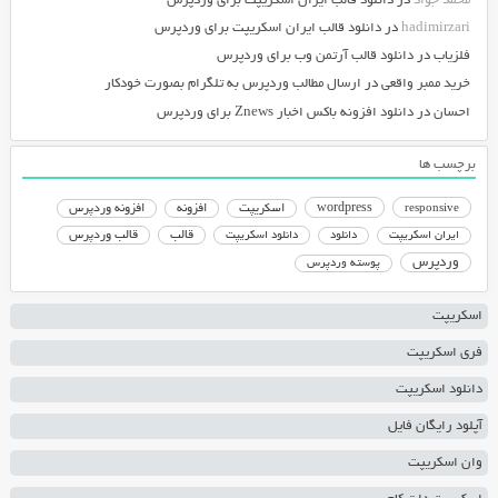
محمد جواد
در
دانلود قالب ایران اسکریپت برای وردپرس
hadimirzari
در
دانلود قالب ایران اسکریپت برای وردپرس
فلزیاب
در
دانلود قالب آرتمن وب برای وردپرس
خرید ممبر واقعی
در
ارسال مطالب وردپرس به تلگرام بصورت خودکار
احسان
در
دانلود افزونه باکس اخبار Znews برای وردپرس
برچسب ها
responsive
wordpress
اسکریپت
افزونه
افزونه وردپرس
دانلود اسکریپت
قالب
قالب وردپرس
ایران اسکریپت
دانلود
وردپرس
پوسته وردپرس
اسکریپت
فری اسکریپت
دانلود اسکریپت
آپلود رایگان فایل
وان اسکریپت