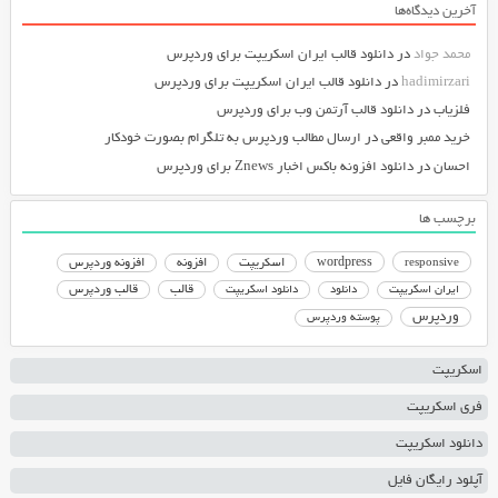
آخرین دیدگاه‌ها
محمد جواد
در
دانلود قالب ایران اسکریپت برای وردپرس
hadimirzari
در
دانلود قالب ایران اسکریپت برای وردپرس
فلزیاب
در
دانلود قالب آرتمن وب برای وردپرس
خرید ممبر واقعی
در
ارسال مطالب وردپرس به تلگرام بصورت خودکار
احسان
در
دانلود افزونه باکس اخبار Znews برای وردپرس
برچسب ها
responsive
wordpress
اسکریپت
افزونه
افزونه وردپرس
دانلود اسکریپت
قالب
قالب وردپرس
ایران اسکریپت
دانلود
وردپرس
پوسته وردپرس
اسکریپت
فری اسکریپت
دانلود اسکریپت
آپلود رایگان فایل