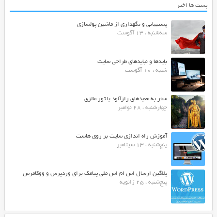
پست ها اخیر
پشتیبانی و نگهداری از ماشین پولسازی
سه‌شنبه ، 13 آگوست
بایدها و نبایدهای طراحی سایت
شنبه ، 10 آگوست
سفر به معبدهای رازآلود با تور مالزی
چهارشنبه ، 28 نوامبر
آموزش راه اندازی سایت بر روی هاست
پنج‌شنبه ، 13 سپتامبر
پلاگین ارسال اس ام اس ملی پیامک برای وردپرس و ووکامرس
پنج‌شنبه ، 25 ژانویه