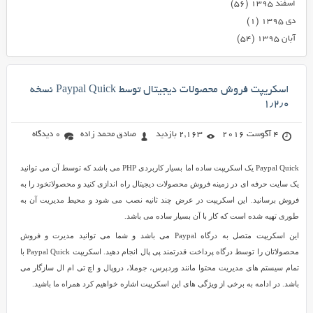
اسفند ۱۳۹۵
(۵۶)
دی ۱۳۹۵
(۱)
آبان ۱۳۹۵
(۵۴)
اسکریپت فروش محصولات دیجیتال توسط Paypal Quick نسخه
۱٫۲٫۰
4 آگوست 2016
2,163 بازدید
صادق محمد زاده
0 دیدگاه
Paypal Quick یک اسکریپت ساده اما بسیار کاربردی PHP می باشد که توسط آن می توانید
یک سایت حرفه ای در زمینه فروش محصولات دیجیتال راه اندازی کنید و محصولاتخود را به
فروش برسانید. این اسکریپت در عرض چند ثانیه نصب می شود و محیط مدیریت آن به
طوری تهیه شده است که کار با آن بسیار ساده می باشد.
این اسکریپت متصل به درگاه Paypal می باشد و شما می توانید مدیرت و فروش
محصولاتان را توسط درگاه پرداخت قدرتمند پی پال انجام دهید. اسکریپت Paypal Quick با
تمام سیستم های مدیریت محتوا مانند وردپرس، جوملا، دروپال و اچ تی ام ال سازگار می
باشد. در ادامه به برخی از ویژگی های این اسکریپت اشاره خواهیم کرد همراه ما باشید.