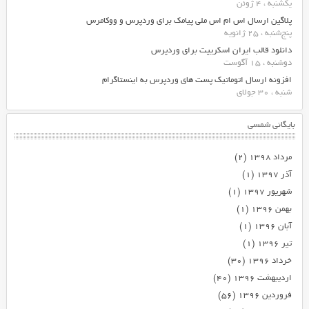
یکشنبه ، 4 ژوئن
پلاگین ارسال اس ام اس ملی پیامک برای وردپرس و ووکامرس
پنج‌شنبه ، 25 ژانویه
دانلود قالب ایران اسکریپت برای وردپرس
دوشنبه ، 15 آگوست
افزونه ارسال اتوماتیک پست های وردپرس به اینستاگرام
شنبه ، 30 جولای
بایگانی شمسی
مرداد ۱۳۹۸
(۲)
آذر ۱۳۹۷
(۱)
شهریور ۱۳۹۷
(۱)
بهمن ۱۳۹۶
(۱)
آبان ۱۳۹۶
(۱)
تیر ۱۳۹۶
(۱)
خرداد ۱۳۹۶
(۳۰)
اردیبهشت ۱۳۹۶
(۴۰)
فروردین ۱۳۹۶
(۵۶)