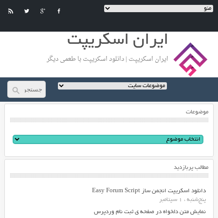
ایران اسکریپت
ایران اسکریپت | دانلود اسکریپت با طعمی دیگر
موضوعات
مطالب پربازدید
دانلود اسکریپت انجمن ساز Easy Forum Script
پنج‌شنبه ، 1 سپتامبر
نمایش متن دلخواه در صفحه ی ثبت نام وردپرس