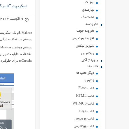
موزیک
اسکریپت آنالیزگر وبسایت n
نیازمندی
هاستينگ
9 آگوست 2016
افزونه ها
افزونه جوملا
Makron نام یک اسک
افزونه وردپرس
سیستم Makron به تازگی پا در این رشته گذاشته است اما توانسته رقیبی برای دیگر سیستم های قدرمند در این زمینه باشد.
شیرترانیکس
س
ووکامرس
رپورتاژ آگهی
reCaptcha برای جلوگیری استفاده از ربات ها و … اشاره کرد.
قالب ها
دیگر قالب ها
زنفورو
قالب Flash
قالب HTML
قالب WHMCS
قالب جوملا
قالب وردپرس
قالب ووکامرس