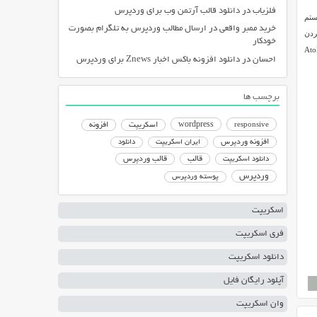
فلزیاب
در
دانلود قالب آرتمن وب برای وردپرس
سیستم
خرید ممبر واقعی
در
ارسال مطالب وردپرس به تلگرام بصورت
 توانند با وارد کردن
خودکار
خود برسند و آن را بررسی کنند. اگر شما هم صد راه اندازی چنین سایتی را دارید، اسکریپت AtoZ
احسان
در
دانلود افزونه باکس اخبار Znews برای وردپرس
برچسب ها
responsive
wordpress
اسکریپت
افزونه
افزونه وردپرس
ایران اسکریپت
دانلود
دانلود اسکریپت
قالب
قالب وردپرس
وردپرس
پوسته وردپرس
اسکریپت
فری اسکریپت
دانلود اسکریپت
آپلود رایگان فایل
وان اسکریپت