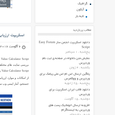
گرافیک
آیکون
لایه باز
مطالب پربازدید
اسکریپت ارزیابی و نمایش ارز
دانلود اسکریپت انجمن ساز Easy Forum
6 آگوست 2016
Script
پنج‌شنبه ، 1 سپتامبر
نمایش متن دلخواه در صفحه ی ثبت نام
وردپرس
یکشنبه ، 4 ژوئن
Value Calculator Script یک انتخاب خوب برای شما می باشد.
پلاگین ارسال اس ام اس ملی پیامک برای
از امکانات و موارد ارز
وردپرس و ووکامرس
پنج‌شنبه ، 25 ژانویه
جستجو، آمار ایمنی وب سا
دانلود قالب ایران اسکریپت برای
وردپرس
دوشنبه ، 15 آگوست
افزونه ارسال اتوماتیک پست های
وردپرس به اینستاگرام
شنبه ، 30 جولای