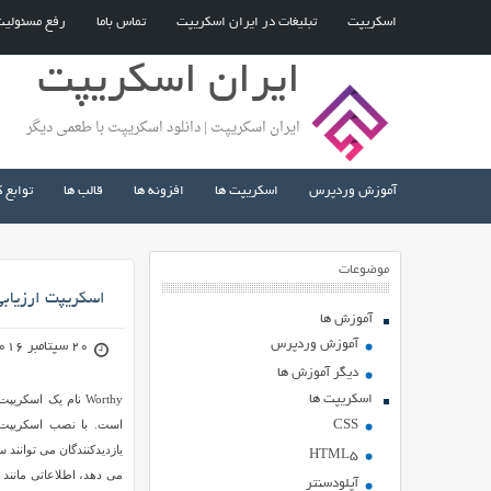
اسکریپت
تبلیغات در ایران اسکریپت
تماس باما
رفع مسئولی
ایران اسکریپت
ایران اسکریپت | دانلود اسکریپت با طعمی دیگر
آموزش وردپرس
اسکریپت ها
افزونه ها
قالب ها
توابع 
موضوعات
اسکریپت ارزیابی وب
آموزش ها
آموزش وردپرس
20 سپتامبر 2016
دیگر آموزش ها
اسکریپت ها
Worthy نام یک اس
CSS
یازدیدکنندگان می توانند 
HTML5
می دهد، اطلاعاتی مانند
آپلودسنتر