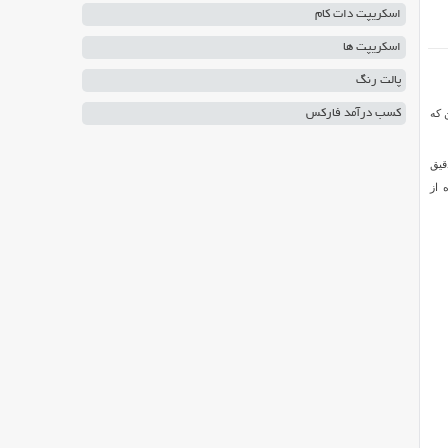
اسکریپت دات کام
اسکریپت ها
پالت رنگ
 که
کسب درآمد فارکس
دقیق
اده از