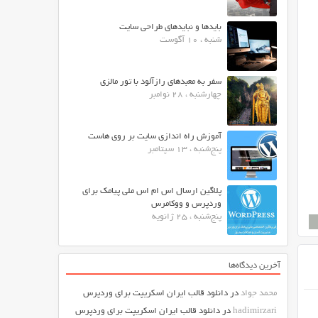
بایدها و نبایدهای طراحی سایت
شنبه ، 10 آگوست
سفر به معبدهای رازآلود با تور مالزی
چهارشنبه ، 28 نوامبر
آموزش راه اندازی سایت بر روی هاست
پنج‌شنبه ، 13 سپتامبر
پلاگین ارسال اس ام اس ملی پیامک برای
وردپرس و ووکامرس
پنج‌شنبه ، 25 ژانویه
آخرین دیدگاه‌ها
محمد جواد
در
دانلود قالب ایران اسکریپت برای وردپرس
hadimirzari
در
دانلود قالب ایران اسکریپت برای وردپرس