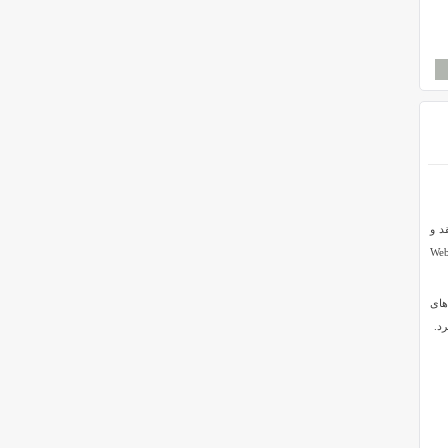
 نقد و
یستم ارزش سنج وبسایت های مختلف را دارید، اسکریپت Website
های
د.