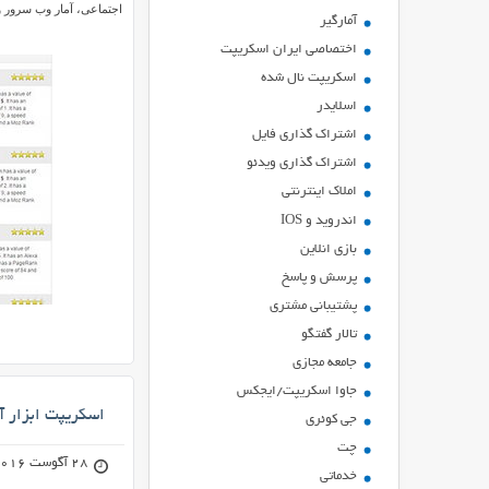
اجتماعی، آمار وب سرور و
آمارگیر
اختصاصی ایران اسکریپت
اسکریپت نال شده
اسلایدر
اشتراك گذاري فايل
اشتراک گذاری ویدئو
املاک اینترنتی
اندروید و IOS
بازي انلاين
پرسش و پاسخ
پشتیبانی مشتری
تالار گفتگو
جامعه مجازی
جاوا اسکریپت/ایجکس
اسکریپت ابزار آنالیز سئو 
جی کوئری
چت
28 آگوست 2016
خدماتی