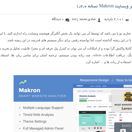
Makro نسخه ۱٫۲٫۰
2,101 بازدید
صادق محمد زاده
0 دیدگاه
ریپت تجاری نو پا می باشد که توسط آن می توانید یک بخش آنالیزگر هوشمند وبسایت راه اندازی کتید. با این
یستم هوشمند Makron کاملا واکنش گرا بوده و از امکانات آن می توان به کنترل پنل حرفه ای و مجزا، قابلیت تحلیل و تجزیه 
اطلاعات، قابلیت تغییر رنگ، دریافت اطلاعات whois، چند زبانه بودن سیستم، ترجمه آسان برای تمامی زبان ها، استف