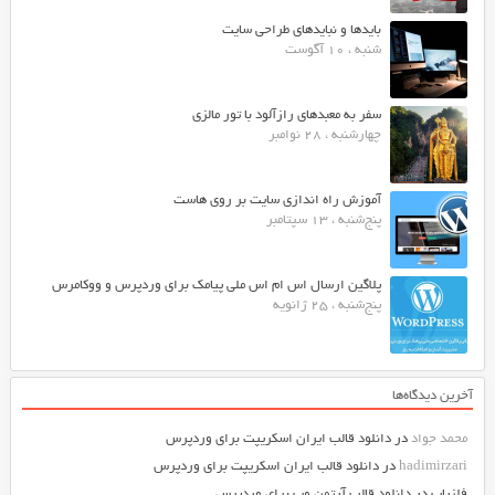
بایدها و نبایدهای طراحی سایت
شنبه ، 10 آگوست
سفر به معبدهای رازآلود با تور مالزی
چهارشنبه ، 28 نوامبر
آموزش راه اندازی سایت بر روی هاست
پنج‌شنبه ، 13 سپتامبر
پلاگین ارسال اس ام اس ملی پیامک برای وردپرس و ووکامرس
پنج‌شنبه ، 25 ژانویه
آخرین دیدگاه‌ها
محمد جواد
در
دانلود قالب ایران اسکریپت برای وردپرس
hadimirzari
در
دانلود قالب ایران اسکریپت برای وردپرس
فلزیاب
در
دانلود قالب آرتمن وب برای وردپرس