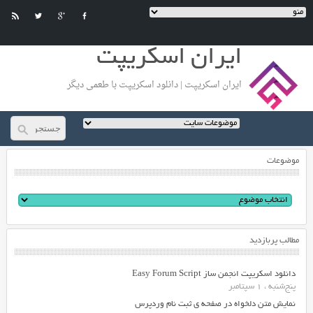
ایران اسکریپت
ایران اسکریپت | دانلود اسکریپت با طعمی دیگر
موضوعات
مطالب پربازدید
دانلود اسکریپت انجمن ساز Easy Forum Script
پنج‌شنبه ، 1 سپتامبر
نمایش متن دلخواه در صفحه ی ثبت نام وردپرس