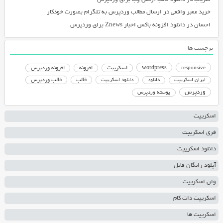
خرید ممبر واقعی
در
ارسال مطالب وردپرس به تلگرام بصورت خودکار
احسان
در
دانلود افزونه باکس اخبار Znews برای وردپرس
برچسب ها
responsive
wordpress
اسکریپت
افزونه
افزونه وردپرس
دانلود اسکریپت
قالب
قالب وردپرس
ایران اسکریپت
دانلود
وردپرس
پوسته وردپرس
اسکریپت
فری اسکریپت
دانلود اسکریپت
آپلود رایگان فایل
وان اسکریپت
اسکریپت دات کام
اسکریپت ها