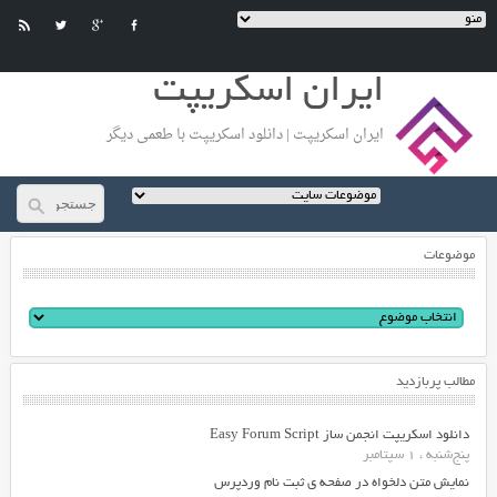
ایران اسکریپت
ایران اسکریپت | دانلود اسکریپت با طعمی دیگر
موضوعات
مطالب پربازدید
دانلود اسکریپت انجمن ساز Easy Forum Script
پنج‌شنبه ، 1 سپتامبر
نمایش متن دلخواه در صفحه ی ثبت نام وردپرس