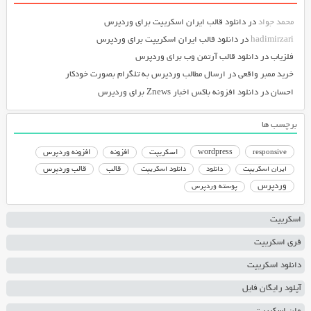
محمد جواد
در
دانلود قالب ایران اسکریپت برای وردپرس
hadimirzari
در
دانلود قالب ایران اسکریپت برای وردپرس
فلزیاب
در
دانلود قالب آرتمن وب برای وردپرس
خرید ممبر واقعی
در
ارسال مطالب وردپرس به تلگرام بصورت خودکار
احسان
در
دانلود افزونه باکس اخبار Znews برای وردپرس
برچسب ها
responsive
wordpress
اسکریپت
افزونه
افزونه وردپرس
دانلود اسکریپت
قالب
قالب وردپرس
ایران اسکریپت
دانلود
وردپرس
پوسته وردپرس
اسکریپت
فری اسکریپت
دانلود اسکریپت
آپلود رایگان فایل