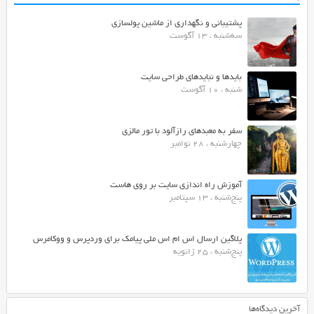
پشتیبانی و نگهداری از ماشین پولسازی
سه‌شنبه ، 13 آگوست
بایدها و نبایدهای طراحی سایت
شنبه ، 10 آگوست
سفر به معبدهای رازآلود با تور مالزی
چهارشنبه ، 28 نوامبر
آموزش راه اندازی سایت بر روی هاست
پنج‌شنبه ، 13 سپتامبر
پلاگین ارسال اس ام اس ملی پیامک برای وردپرس و ووکامرس
پنج‌شنبه ، 25 ژانویه
آخرین دیدگاه‌ها