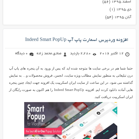
اسفند ۱۳۹۵
(۵۶)
دی ۱۳۹۵
(۱)
آبان ۱۳۹۵
(۵۴)
افزونه وردپرس اسمارت پاپ آپ Indeed Smart PopUp
12 اکتبر 2016
2,280 بازدید
صادق محمد زاده
0 دیدگاه
حتما شما هم در برخی سایت ها متوجه شده اید که پس از ورود به آن پنجره های پاپ آپ
درن تبلیغاتی به منظور نمایش مطالب ویژه سایت، انجمن، فروش محصولات و… به نمایش
گذاشته می شود. در این ساعت از سایت ایران اسکریپت یک افزونه جهت ایجاد چنین پنجره
هایی آماده دانلود کرده ایم. افزونه Indeed Smart PopUp را هم اکنون به صورت رایگان از
ایران اسکریپت دریافت کنید.