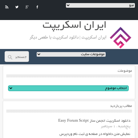
ایران اسکریپت
ایران اسکریپت | دانلود اسکریپت با طعمی دیگر
موضوعات
مطالب پربازدید
دانلود اسکریپت انجمن ساز Easy Forum Script
پنج‌شنبه ، 1 سپتامبر
نمایش متن دلخواه در صفحه ی ثبت نام وردپرس