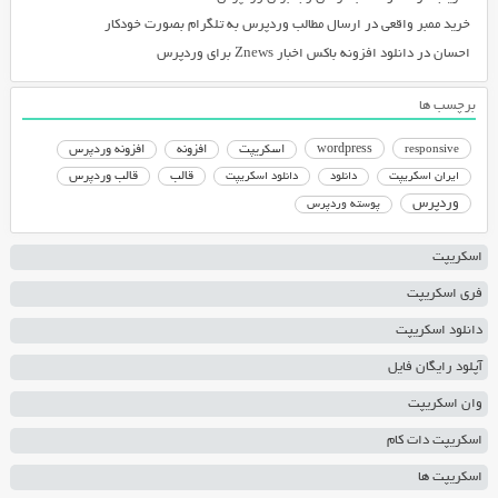
خرید ممبر واقعی
در
ارسال مطالب وردپرس به تلگرام بصورت خودکار
احسان
در
دانلود افزونه باکس اخبار Znews برای وردپرس
برچسب ها
responsive
wordpress
اسکریپت
افزونه
افزونه وردپرس
دانلود اسکریپت
قالب
قالب وردپرس
ایران اسکریپت
دانلود
وردپرس
پوسته وردپرس
اسکریپت
فری اسکریپت
دانلود اسکریپت
آپلود رایگان فایل
وان اسکریپت
اسکریپت دات کام
اسکریپت ها