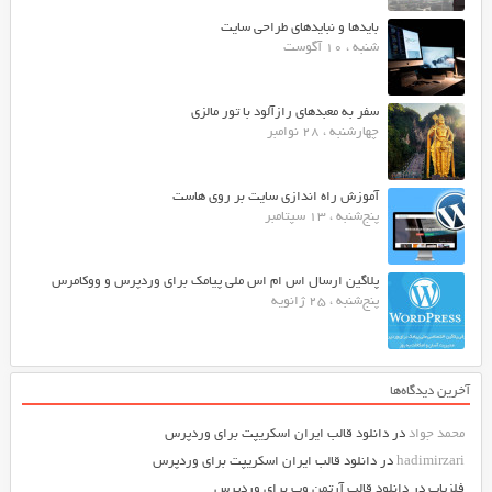
بایدها و نبایدهای طراحی سایت
شنبه ، 10 آگوست
سفر به معبدهای رازآلود با تور مالزی
چهارشنبه ، 28 نوامبر
آموزش راه اندازی سایت بر روی هاست
پنج‌شنبه ، 13 سپتامبر
پلاگین ارسال اس ام اس ملی پیامک برای وردپرس و ووکامرس
پنج‌شنبه ، 25 ژانویه
آخرین دیدگاه‌ها
محمد جواد
در
دانلود قالب ایران اسکریپت برای وردپرس
hadimirzari
در
دانلود قالب ایران اسکریپت برای وردپرس
فلزیاب
در
دانلود قالب آرتمن وب برای وردپرس