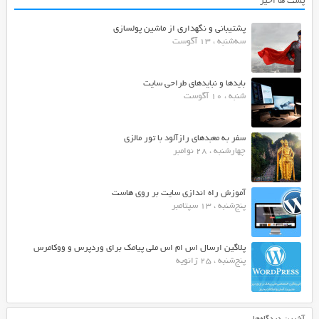
پست ها اخیر
پشتیبانی و نگهداری از ماشین پولسازی
سه‌شنبه ، 13 آگوست
بایدها و نبایدهای طراحی سایت
شنبه ، 10 آگوست
سفر به معبدهای رازآلود با تور مالزی
چهارشنبه ، 28 نوامبر
آموزش راه اندازی سایت بر روی هاست
پنج‌شنبه ، 13 سپتامبر
پلاگین ارسال اس ام اس ملی پیامک برای وردپرس و ووکامرس
پنج‌شنبه ، 25 ژانویه