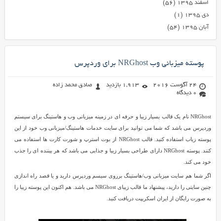
اسفند ۱۳۹۵
(۵۶)
دی ۱۳۹۵
(۱)
آبان ۱۳۹۵
(۵۴)
پوسته میزبانی وب NRGhost برای وردپرس
24 آگوست 2016
1,913 بازدید
صادق محمد زاده
0 دیدگاه
NRGhost نام یک قالب بسیار زیبا و حرفه ای در زمینه میزبانی وب و هاستینگ برای سیستم
وردپرس می باشد که شما می توانید برای سایت خدمات هاستینگ/میزبانی وب خود از این
پوسته زیاب استفاده کنید. قالب NRGhost از بوت استرپ و شورت کارت ها استفاده می
کنند. پوسته NRGhost دارای طراحی بسیار زیبا و جذابی می باشد که هر بیننده ای را جذب
خود می کند.
اگر شما هم سایت میزبانی وب/هاستینگ برروی سیسم وردپرس دارید و یا قصد راه اندازی
چنین سایتی را دارید، پیشنهاد ما قالب زیبای NRGhost می باشد. هم اکنون این پوسته زیبا را
به صورت رایگان از ایران اسکریپت دریافت کنید.