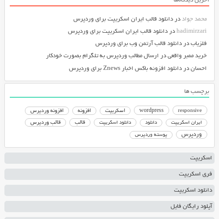
آخرین دیدگاه‌ها
محمد جواد
در
دانلود قالب ایران اسکریپت برای وردپرس
hadimirzari
در
دانلود قالب ایران اسکریپت برای وردپرس
فلزیاب
در
دانلود قالب آرتمن وب برای وردپرس
خرید ممبر واقعی
در
ارسال مطالب وردپرس به تلگرام بصورت خودکار
احسان
در
دانلود افزونه باکس اخبار Znews برای وردپرس
برچسب ها
responsive
wordpress
اسکریپت
افزونه
افزونه وردپرس
دانلود اسکریپت
قالب
قالب وردپرس
ایران اسکریپت
دانلود
وردپرس
پوسته وردپرس
اسکریپت
فری اسکریپت
دانلود اسکریپت
آپلود رایگان فایل