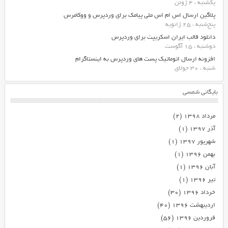
یکشنبه ، 4 ژوئن
پلاگین ارسال اس ام اس ملی پیامک برای وردپرس و ووکامرس
پنج‌شنبه ، 25 ژانویه
دانلود قالب ایران اسکریپت برای وردپرس
دوشنبه ، 15 آگوست
افزونه ارسال اتوماتیک پست های وردپرس به اینستاگرام
شنبه ، 30 جولای
بایگانی شمسی
مرداد ۱۳۹۸
(۲)
آذر ۱۳۹۷
(۱)
شهریور ۱۳۹۷
(۱)
بهمن ۱۳۹۶
(۱)
آبان ۱۳۹۶
(۱)
تیر ۱۳۹۶
(۱)
خرداد ۱۳۹۶
(۳۰)
اردیبهشت ۱۳۹۶
(۴۰)
فروردین ۱۳۹۶
(۵۶)