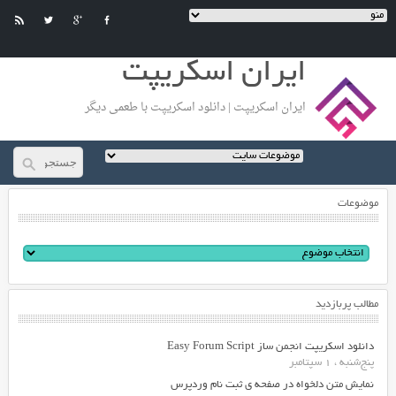
ایران اسکریپت
ایران اسکریپت | دانلود اسکریپت با طعمی دیگر
موضوعات
مطالب پربازدید
دانلود اسکریپت انجمن ساز Easy Forum Script
پنج‌شنبه ، 1 سپتامبر
نمایش متن دلخواه در صفحه ی ثبت نام وردپرس