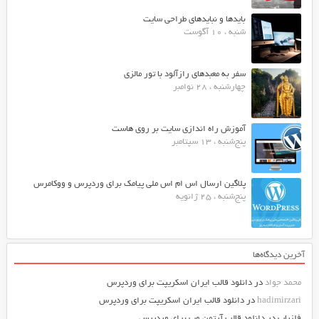
بایدها و نبایدهای طراحی سایت
شنبه ، 10 آگوست
سفر به معبدهای رازآلود با تور مالزی
چهارشنبه ، 28 نوامبر
آموزش راه اندازی سایت بر روی هاست
پنج‌شنبه ، 13 سپتامبر
پلاگین ارسال اس ام اس ملی پیامک برای وردپرس و ووکامرس
پنج‌شنبه ، 25 ژانویه
آخرین دیدگاه‌ها
محمد جواد
در
دانلود قالب ایران اسکریپت برای وردپرس
hadimirzari
در
دانلود قالب ایران اسکریپت برای وردپرس
فلزیاب
در
دانلود قالب آرتمن وب برای وردپرس