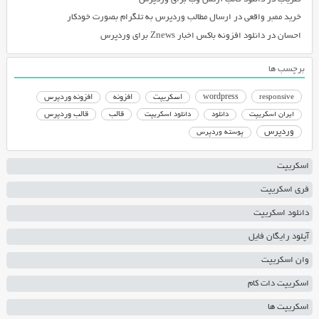
خرید ممبر واقعی
در
ارسال مطالب وردپرس به تلگرام بصورت خودکار
احسان
در
دانلود افزونه باکس اخبار Znews برای وردپرس
برچسب ها
responsive
wordpress
اسکریپت
افزونه
افزونه وردپرس
دانلود اسکریپت
قالب
قالب وردپرس
ایران اسکریپت
دانلود
وردپرس
پوسته وردپرس
اسکریپت
فری اسکریپت
دانلود اسکریپت
آپلود رایگان فایل
وان اسکریپت
اسکریپت دات کام
اسکریپت ها