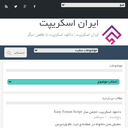
ایران اسکریپت
ایران اسکریپت | دانلود اسکریپت با طعمی دیگر
موضوعات
مطالب پربازدید
دانلود اسکریپت انجمن ساز Easy Forum Script
پنج‌شنبه ، 1 سپتامبر
نمایش متن دلخواه در صفحه ی ثبت نام وردپرس