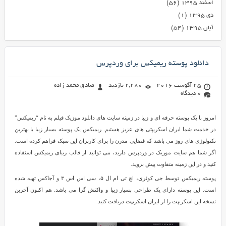
اسفند ۱۳۹۵
(۵۶)
دی ۱۳۹۵
(۱)
آبان ۱۳۹۵
(۵۴)
دانلود پوسته ریمیکس برای وردپرس
25 آگوست 2016
2,280 بازدید
صادق محمد زاده
0 دیدگاه
امروز با یک پوسته حرفه ای و زیبا در زمینه سایت های دانلود موزیک فیلم به نام “ریمیکس”
در خدمت شما ایران اسکریپتی های عزیز هستیم. ریمیکس یک پوسته بسیار زیبا با بهترین
تکنولوژی های روز می باشد که فضایی مدرن را برای کاربران این سبک فراهم کرده است.
اگر شما هم سایت موزیک در وردپرس دارید، می توانید از قالب زیبای ریمیکس استفاده
کنید و در این زمینه متفاوت پیش بروید.
پوسته ریمیکس توسط جی کوئری، اچ تی ام ال ۵، سی اس اس ۳ و آجاکس تهیه شده
است. این پوسته دارای یک طراحی بسیار زیبا و واکنش گرا می باشد. هم اکنون آخرین
نسخه این اسکریپت را از ایران اسکریپت دریافت کنید.