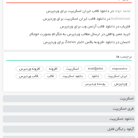
محمد جواد
در
دانلود قالب ایران اسکریپت برای وردپرس
hadimirzari
در
دانلود قالب ایران اسکریپت برای وردپرس
فلزیاب
در
دانلود قالب آرتمن وب برای وردپرس
خرید ممبر واقعی
در
ارسال مطالب وردپرس به تلگرام بصورت خودکار
احسان
در
دانلود افزونه باکس اخبار Znews برای وردپرس
برچسب ها
responsive
wordpress
اسکریپت
افزونه
افزونه وردپرس
دانلود اسکریپت
قالب
قالب وردپرس
ایران اسکریپت
دانلود
وردپرس
پوسته وردپرس
اسکریپت
فری اسکریپت
دانلود اسکریپت
آپلود رایگان فایل