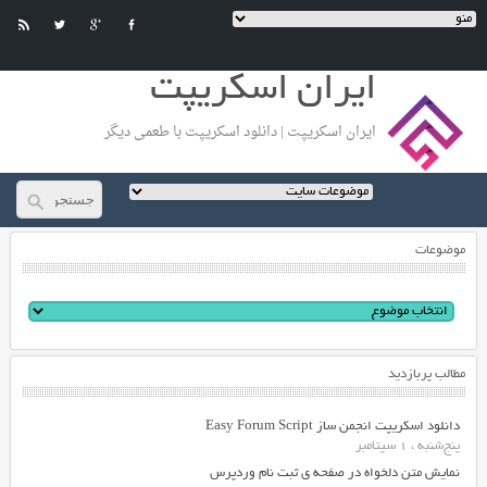
ایران اسکریپت
ایران اسکریپت | دانلود اسکریپت با طعمی دیگر
موضوعات
مطالب پربازدید
دانلود اسکریپت انجمن ساز Easy Forum Script
پنج‌شنبه ، 1 سپتامبر
نمایش متن دلخواه در صفحه ی ثبت نام وردپرس