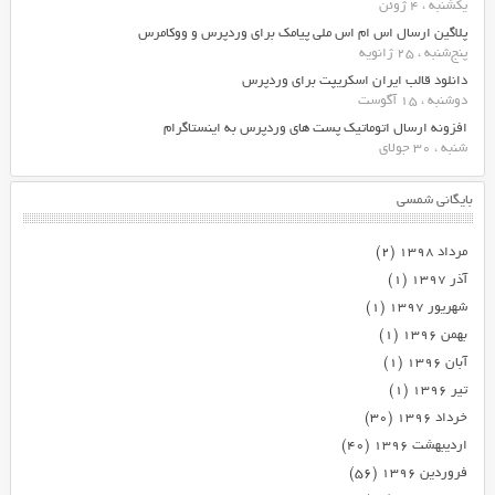
یکشنبه ، 4 ژوئن
پلاگین ارسال اس ام اس ملی پیامک برای وردپرس و ووکامرس
پنج‌شنبه ، 25 ژانویه
دانلود قالب ایران اسکریپت برای وردپرس
دوشنبه ، 15 آگوست
افزونه ارسال اتوماتیک پست های وردپرس به اینستاگرام
شنبه ، 30 جولای
بایگانی شمسی
مرداد ۱۳۹۸
(۲)
آذر ۱۳۹۷
(۱)
شهریور ۱۳۹۷
(۱)
بهمن ۱۳۹۶
(۱)
آبان ۱۳۹۶
(۱)
تیر ۱۳۹۶
(۱)
خرداد ۱۳۹۶
(۳۰)
اردیبهشت ۱۳۹۶
(۴۰)
فروردین ۱۳۹۶
(۵۶)