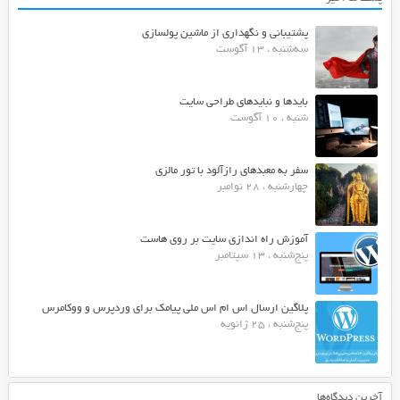
پشتیبانی و نگهداری از ماشین پولسازی
سه‌شنبه ، 13 آگوست
بایدها و نبایدهای طراحی سایت
شنبه ، 10 آگوست
سفر به معبدهای رازآلود با تور مالزی
چهارشنبه ، 28 نوامبر
آموزش راه اندازی سایت بر روی هاست
پنج‌شنبه ، 13 سپتامبر
پلاگین ارسال اس ام اس ملی پیامک برای وردپرس و ووکامرس
پنج‌شنبه ، 25 ژانویه
آخرین دیدگاه‌ها