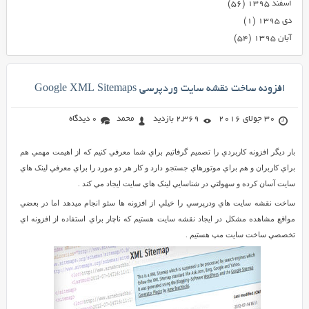
اسفند ۱۳۹۵
(۵۶)
دی ۱۳۹۵
(۱)
آبان ۱۳۹۵
(۵۴)
افزونه ساخت نقشه سایت وردپرسی Google XML Sitemaps
30 جولای 2016
2,369 بازدید
محمد
0 دیدگاه
بار ديگر افزونه کاربردي را تصميم گرفاتيم براي شما معرفي کنيم که از اهيمت مهمي هم
براي کاربران و هم براي موتورهاي جستجو دارد و کار هر دو مورد را براي معرفي لينک هاي
سايت آسان کرده و سهولتي در شناسايي لينک هاي سايت ايجاد مي کند .
ساخت نقشه سايت هاي ودرپرسي را خيلي از افزونه ها سئو انجام ميدهد اما در بعضي
مواقع مشاهده مشکل در ايجاد نقشه سايت هستيم که ناچار براي استفاده از افزونه اي
تخصصي ساخت سايت مپ هستيم .