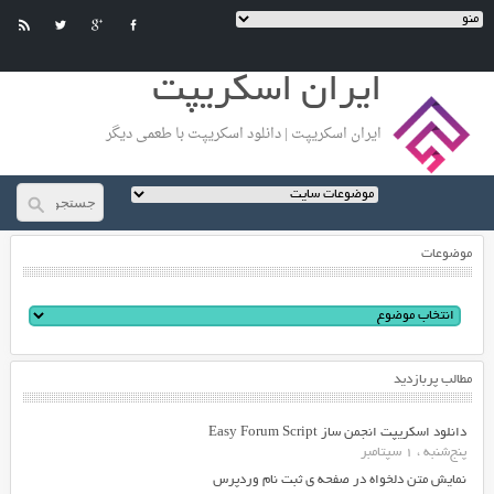
ایران اسکریپت
ایران اسکریپت | دانلود اسکریپت با طعمی دیگر
موضوعات
مطالب پربازدید
دانلود اسکریپت انجمن ساز Easy Forum Script
پنج‌شنبه ، 1 سپتامبر
نمایش متن دلخواه در صفحه ی ثبت نام وردپرس