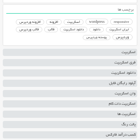
برچسب ها
responsive
wordpress
اسکریپت
افزونه
افزونه وردپرس
دانلود اسکریپت
قالب
قالب وردپرس
ایران اسکریپت
دانلود
وردپرس
پوسته وردپرس
اسکریپت
فری اسکریپت
دانلود اسکریپت
آپلود رایگان فایل
وان اسکریپت
اسکریپت دات کام
اسکریپت ها
پالت رنگ
کسب درآمد فارکس