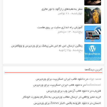
سفر به معبدهای رازآلود با تور مالزی
چهارشنبه ، 28 نوامبر
آموزش راه اندازی سایت بر روی هاست
پنج‌شنبه ، 13 سپتامبر
پلاگین ارسال اس ام اس ملی پیامک برای وردپرس و ووکامرس
پنج‌شنبه ، 25 ژانویه
آخرین دیدگاه‌ها
محمد جواد
در
دانلود قالب ایران اسکریپت برای وردپرس
hadimirzari
در
دانلود قالب ایران اسکریپت برای وردپرس
فلزیاب
در
دانلود قالب آرتمن وب برای وردپرس
خرید ممبر واقعی
در
ارسال مطالب وردپرس به تلگرام بصورت خودکار
احسان
در
دانلود افزونه باکس اخبار Znews برای وردپرس