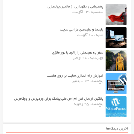
پشتیبانی و نگهداری از ماشین پولسازی
سه‌شنبه ، 13 آگوست
بایدها و نبایدهای طراحی سایت
شنبه ، 10 آگوست
سفر به معبدهای رازآلود با تور مالزی
چهارشنبه ، 28 نوامبر
آموزش راه اندازی سایت بر روی هاست
پنج‌شنبه ، 13 سپتامبر
پلاگین ارسال اس ام اس ملی پیامک برای وردپرس و ووکامرس
پنج‌شنبه ، 25 ژانویه
آخرین دیدگاه‌ها