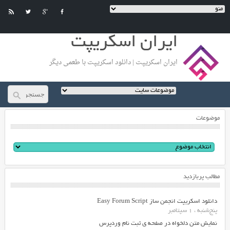
ایران اسکریپت
ایران اسکریپت | دانلود اسکریپت با طعمی دیگر
موضوعات
مطالب پربازدید
دانلود اسکریپت انجمن ساز Easy Forum Script
پنج‌شنبه ، 1 سپتامبر
نمایش متن دلخواه در صفحه ی ثبت نام وردپرس