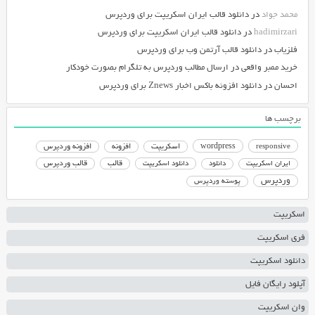
محمد جواد
در
دانلود قالب ایران اسکریپت برای وردپرس
hadimirzari
در
دانلود قالب ایران اسکریپت برای وردپرس
فلزیاب
در
دانلود قالب آرتمن وب برای وردپرس
خرید ممبر واقعی
در
ارسال مطالب وردپرس به تلگرام بصورت خودکار
احسان
در
دانلود افزونه باکس اخبار Znews برای وردپرس
برچسب ها
responsive
wordpress
اسکریپت
افزونه
افزونه وردپرس
دانلود اسکریپت
قالب
قالب وردپرس
ایران اسکریپت
دانلود
وردپرس
پوسته وردپرس
اسکریپت
فری اسکریپت
دانلود اسکریپت
آپلود رایگان فایل
وان اسکریپت