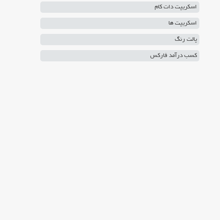
اسکریپت دات کام
اسکریپت ها
پالت رنگ
کسب درآمد فارکس