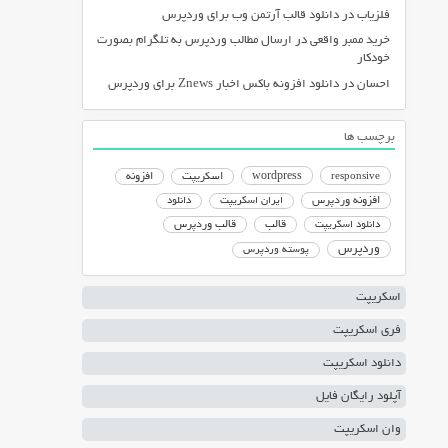
فلزیاب
در
دانلود قالب آرتمن وب برای وردپرس
خرید ممبر واقعی
در
ارسال مطالب وردپرس به تلگرام بصورت
خودکار
احسان
در
دانلود افزونه باکس اخبار Znews برای وردپرس
برچسب ها
responsive
wordpress
اسکریپت
افزونه
افزونه وردپرس
ایران اسکریپت
دانلود
دانلود اسکریپت
قالب
قالب وردپرس
وردپرس
پوسته وردپرس
اسکریپت
فری اسکریپت
دانلود اسکریپت
آپلود رایگان فایل
وان اسکریپت