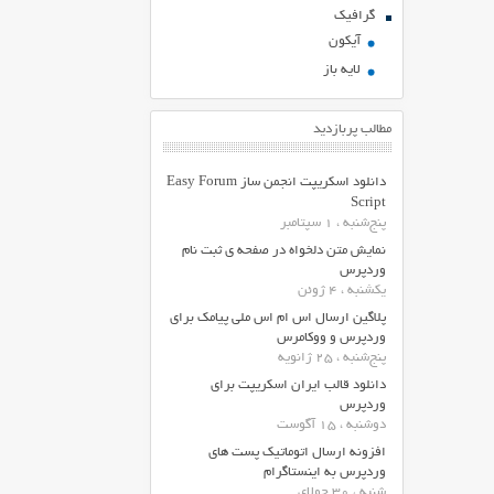
گرافیک
آیکون
لایه باز
مطالب پربازدید
دانلود اسکریپت انجمن ساز Easy Forum
Script
پنج‌شنبه ، 1 سپتامبر
نمایش متن دلخواه در صفحه ی ثبت نام
وردپرس
یکشنبه ، 4 ژوئن
پلاگین ارسال اس ام اس ملی پیامک برای
وردپرس و ووکامرس
پنج‌شنبه ، 25 ژانویه
دانلود قالب ایران اسکریپت برای
وردپرس
دوشنبه ، 15 آگوست
افزونه ارسال اتوماتیک پست های
وردپرس به اینستاگرام
شنبه ، 30 جولای