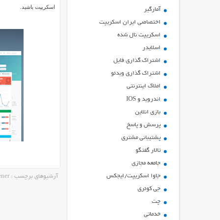
اسکریپت باشید.
آمارگیر
اختصاصی ایران اسکریپت
اسکریپت نال شده
اسلایدر
اشتراك گذاري فايل
اشتراک گذاری ویدئو
املاک اینترنتی
اندروید و IOS
بازي انلاين
پرسش و پاسخ
پشتیبانی مشتری
تالار گفتگو
جامعه مجازی
جاوا اسکریپت/ایجکس
آرشیوهای برچسب : Mighty URL Shortener
جی کوئری
چت
خدماتی