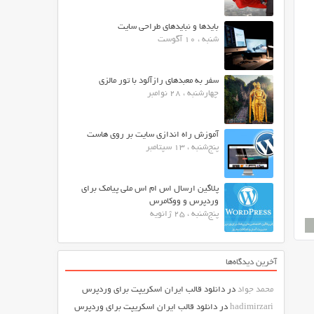
بایدها و نبایدهای طراحی سایت
شنبه ، 10 آگوست
سفر به معبدهای رازآلود با تور مالزی
چهارشنبه ، 28 نوامبر
آموزش راه اندازی سایت بر روی هاست
پنج‌شنبه ، 13 سپتامبر
پلاگین ارسال اس ام اس ملی پیامک برای
وردپرس و ووکامرس
پنج‌شنبه ، 25 ژانویه
آخرین دیدگاه‌ها
محمد جواد
در
دانلود قالب ایران اسکریپت برای وردپرس
hadimirzari
در
دانلود قالب ایران اسکریپت برای وردپرس