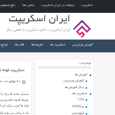
اسکریپت
تبلیغات در ایران اسکریپت
تماس باما
رفع مسئولی
ایران اسکریپت
ایران اسکریپت | دانلود اسکریپت با طعمی دیگر
آموزش وردپرس
اسکریپت ها
افزونه ها
قالب ها
توابع 
موضوعات
اسکریپت کوتاه کننده لینک hortener
آموزش ها
آموزش وردپرس
31 جولای 2016
دیگر آموزش ها
اسکریپت ها
مدیران سایت ها برای راح
CSS
توسط افزونه های وردپرس 
لینک ها کسب درآمد کرد؟
HTML5
بله به راحتی می توان لین
آپلودسنتر