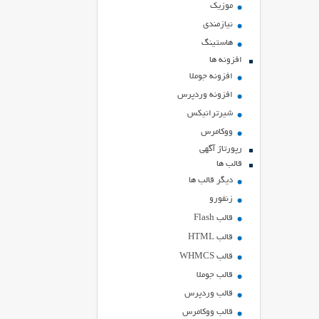
موزیک
نیازمندی
هاستينگ
افزونه ها
افزونه جوملا
افزونه وردپرس
شیرترانیکس
ووکامرس
رپورتاژ آگهی
قالب ها
دیگر قالب ها
زنفورو
قالب Flash
قالب HTML
قالب WHMCS
قالب جوملا
قالب وردپرس
قالب ووکامرس