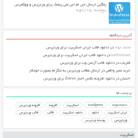
پلاگین ارسال اس ام اس ملی پیامک برای وردپرس و ووکامرس
پنج‌شنبه ، 25 ژانویه
آخرین دیدگاه‌ها
محمد جواد
در
دانلود قالب ایران اسکریپت برای وردپرس
hadimirzari
در
دانلود قالب ایران اسکریپت برای وردپرس
فلزیاب
در
دانلود قالب آرتمن وب برای وردپرس
خرید ممبر واقعی
در
ارسال مطالب وردپرس به تلگرام بصورت خودکار
احسان
در
دانلود افزونه باکس اخبار Znews برای وردپرس
برچسب ها
responsive
wordpress
اسکریپت
افزونه
افزونه وردپرس
دانلود اسکریپت
قالب
قالب وردپرس
ایران اسکریپت
دانلود
وردپرس
پوسته وردپرس
اسکریپت