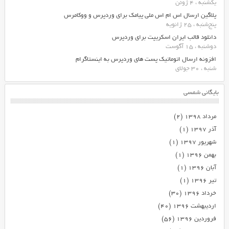
یکشنبه ، 4 ژوئن
پلاگین ارسال اس ام اس ملی پیامک برای وردپرس و ووکامرس
پنج‌شنبه ، 25 ژانویه
دانلود قالب ایران اسکریپت برای وردپرس
دوشنبه ، 15 آگوست
افزونه ارسال اتوماتیک پست های وردپرس به اینستاگرام
شنبه ، 30 جولای
بایگانی شمسی
مرداد ۱۳۹۸
(۲)
آذر ۱۳۹۷
(۱)
شهریور ۱۳۹۷
(۱)
بهمن ۱۳۹۶
(۱)
آبان ۱۳۹۶
(۱)
تیر ۱۳۹۶
(۱)
خرداد ۱۳۹۶
(۳۰)
اردیبهشت ۱۳۹۶
(۴۰)
فروردین ۱۳۹۶
(۵۶)