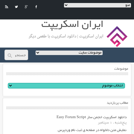
ایران اسکریپت
ایران اسکریپت | دانلود اسکریپت با طعمی دیگر
موضوعات
مطالب پربازدید
دانلود اسکریپت انجمن ساز Easy Forum Script
پنج‌شنبه ، 1 سپتامبر
نمایش متن دلخواه در صفحه ی ثبت نام وردپرس