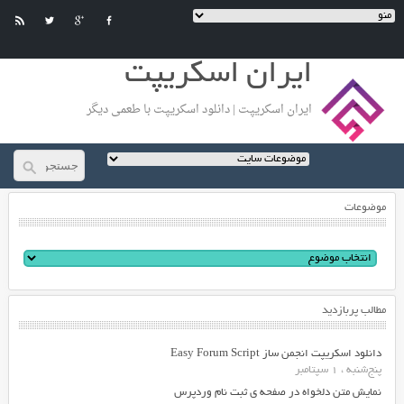
ایران اسکریپت
ایران اسکریپت | دانلود اسکریپت با طعمی دیگر
موضوعات
مطالب پربازدید
دانلود اسکریپت انجمن ساز Easy Forum Script
پنج‌شنبه ، 1 سپتامبر
نمایش متن دلخواه در صفحه ی ثبت نام وردپرس