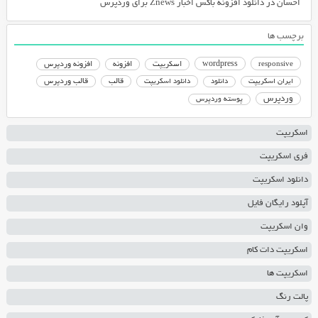
احسان
در
دانلود افزونه باکس اخبار Znews برای وردپرس
برچسب ها
responsive
wordpress
اسکریپت
افزونه
افزونه وردپرس
دانلود اسکریپت
قالب
قالب وردپرس
ایران اسکریپت
دانلود
وردپرس
پوسته وردپرس
اسکریپت
فری اسکریپت
دانلود اسکریپت
آپلود رایگان فایل
وان اسکریپت
اسکریپت دات کام
اسکریپت ها
پالت رنگ