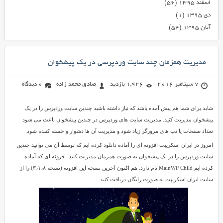
اسفند ۱۳۹۵
(۵۶)
دی ۱۳۹۵
(۱)
آبان ۱۳۹۵
(۵۴)
مديريت همزمان چند سايت وردپرسی در يک پيشخوان
7 سپتامبر 2016
1,926 بازدید
صادق محمد زاده
0 دیدگاه
شاید برای شما هم پیش آمده باشد که نیاز داشته باشید چندین سایت وردپرس را در یک
پیشخوان مدیریت کنید. مدیریت سایت های وردپرس در چندین پیشخوان باعث می شود
تعداد صفحات یا تب های مرورگر زیاد شود و مدیریت آن ها دشوار و خسته کننده شود.
امروز در ایران اسکریپت افزونه ای را آماده دانلود کرده ایم که توسط آن می توانید چندین
سایت وردپرس را در یک پیشخوان به صورت همرمان مدیریت کنید. افزونه ای که آماده
کرده ایم MainWP Child نام دارد. هم اکنون آخرین نسخه این افزونه (نسخه ۳٫۱٫۸) را از
سایت ایران اسکریپت به صورت رایگان دریافت کنید.