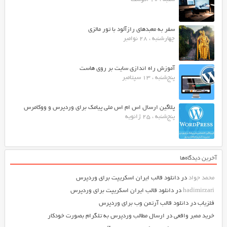
سفر به معبدهای رازآلود با تور مالزی
چهارشنبه ، 28 نوامبر
آموزش راه اندازی سایت بر روی هاست
پنج‌شنبه ، 13 سپتامبر
پلاگین ارسال اس ام اس ملی پیامک برای وردپرس و ووکامرس
پنج‌شنبه ، 25 ژانویه
آخرین دیدگاه‌ها
محمد جواد
در
دانلود قالب ایران اسکریپت برای وردپرس
hadimirzari
در
دانلود قالب ایران اسکریپت برای وردپرس
فلزیاب
در
دانلود قالب آرتمن وب برای وردپرس
خرید ممبر واقعی
در
ارسال مطالب وردپرس به تلگرام بصورت خودکار