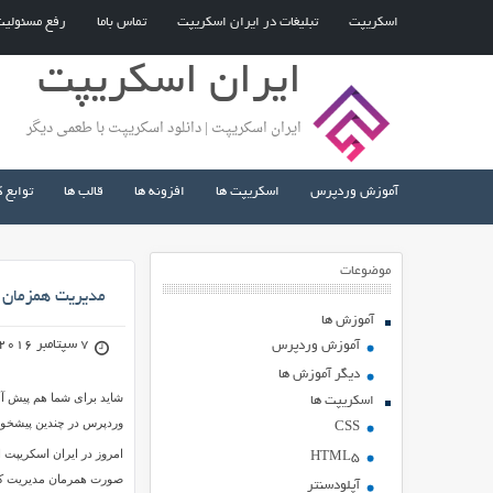
اسکریپت
تبلیغات در ایران اسکریپت
تماس باما
رفع مسئولی
ایران اسکریپت
ایران اسکریپت | دانلود اسکریپت با طعمی دیگر
آموزش وردپرس
اسکریپت ها
افزونه ها
قالب ها
توابع 
موضوعات
مديريت همزمان 
آموزش ها
7 سپتامبر 2016
آموزش وردپرس
دیگر آموزش ها
شاید برای شما هم پیش آم
اسکریپت ها
وردپرس در چندین پیشخوا
CSS
امروز در ایران اسکریپت ا
HTML5
آپلودسنتر