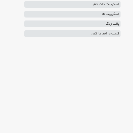
اسکریپت دات کام
اسکریپت ها
پالت رنگ
کسب درآمد فارکس