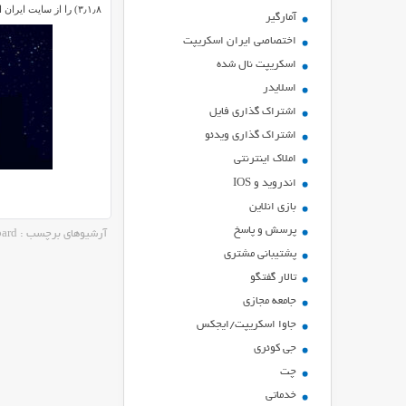
۳٫۱٫۸) را از سایت ایران اسکریپت به صورت رایگان دریافت کنید.
آمارگیر
اختصاصی ایران اسکریپت
اسکریپت نال شده
اسلایدر
اشتراك گذاري فايل
اشتراک گذاری ویدئو
املاک اینترنتی
اندروید و IOS
بازي انلاين
پرسش و پاسخ
آرشیوهای برچسب : MainWP Dashboard
پشتیبانی مشتری
تالار گفتگو
جامعه مجازی
جاوا اسکریپت/ایجکس
جی کوئری
چت
خدماتی