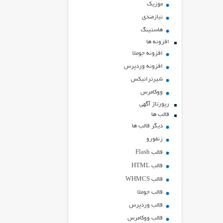
موزیک
نیازمندی
هاستينگ
افزونه ها
افزونه جوملا
افزونه وردپرس
شیرترانیکس
ووکامرس
رپورتاژ آگهی
قالب ها
دیگر قالب ها
زنفورو
قالب Flash
قالب HTML
قالب WHMCS
قالب جوملا
قالب وردپرس
قالب ووکامرس