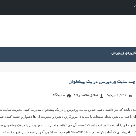
ت
کاربردی وردپرس
چند سايت وردپرسی در يک پيشخوان
1,926 بازدید
صادق محمد زاده
0 دیدگاه
ده باشد که نیاز داشته باشید چندین سایت وردپرس را در یک پیشخوان مدیریت کنید. مدیریت سایت ه
ن باعث می شود تعداد صفحات یا تب های مرورگر زیاد شود و مدیریت آن ها دشوار و خسته کننده شو
فزونه ای را آماده دانلود کرده ایم که توسط آن می توانید چندین سایت وردپرس را در یک پیشخوان به
صورت همرمان مدیریت کنید. افزونه ای که آماده کرده ایم MainWP Child نام دارد. هم اکنون آخرین نسخه این افزونه (نسخه