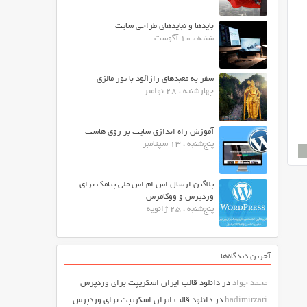
بایدها و نبایدهای طراحی سایت
شنبه ، 10 آگوست
سفر به معبدهای رازآلود با تور مالزی
چهارشنبه ، 28 نوامبر
آموزش راه اندازی سایت بر روی هاست
پنج‌شنبه ، 13 سپتامبر
پلاگین ارسال اس ام اس ملی پیامک برای
وردپرس و ووکامرس
پنج‌شنبه ، 25 ژانویه
آخرین دیدگاه‌ها
محمد جواد
در
دانلود قالب ایران اسکریپت برای وردپرس
hadimirzari
در
دانلود قالب ایران اسکریپت برای وردپرس