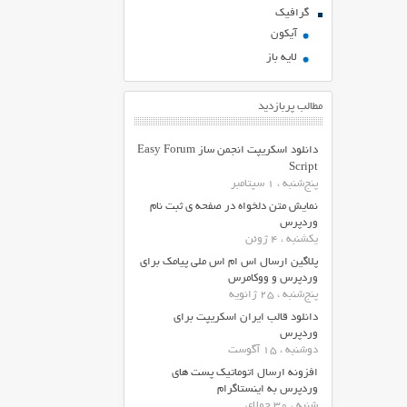
گرافیک
آیکون
لایه باز
مطالب پربازدید
دانلود اسکریپت انجمن ساز Easy Forum
Script
پنج‌شنبه ، 1 سپتامبر
نمایش متن دلخواه در صفحه ی ثبت نام
وردپرس
یکشنبه ، 4 ژوئن
پلاگین ارسال اس ام اس ملی پیامک برای
وردپرس و ووکامرس
پنج‌شنبه ، 25 ژانویه
دانلود قالب ایران اسکریپت برای
وردپرس
دوشنبه ، 15 آگوست
افزونه ارسال اتوماتیک پست های
وردپرس به اینستاگرام
شنبه ، 30 جولای