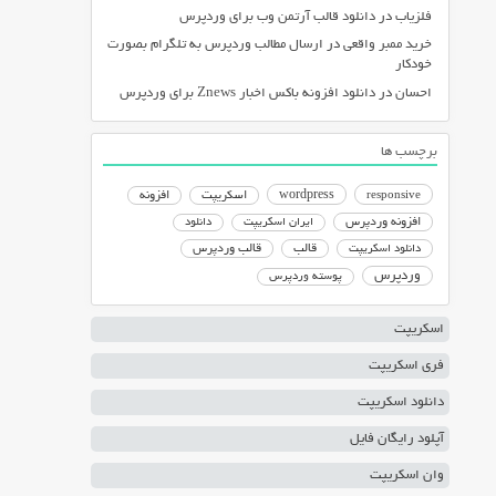
فلزیاب
در
دانلود قالب آرتمن وب برای وردپرس
خرید ممبر واقعی
در
ارسال مطالب وردپرس به تلگرام بصورت
خودکار
احسان
در
دانلود افزونه باکس اخبار Znews برای وردپرس
برچسب ها
responsive
wordpress
اسکریپت
افزونه
افزونه وردپرس
ایران اسکریپت
دانلود
دانلود اسکریپت
قالب
قالب وردپرس
وردپرس
پوسته وردپرس
اسکریپت
فری اسکریپت
دانلود اسکریپت
آپلود رایگان فایل
وان اسکریپت