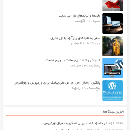
بایدها و نبایدهای طراحی سایت
شنبه ، 10 آگوست
سفر به معبدهای رازآلود با تور مالزی
چهارشنبه ، 28 نوامبر
آموزش راه اندازی سایت بر روی هاست
پنج‌شنبه ، 13 سپتامبر
پلاگین ارسال اس ام اس ملی پیامک برای وردپرس و ووکامرس
پنج‌شنبه ، 25 ژانویه
آخرین دیدگاه‌ها
محمد جواد
در
دانلود قالب ایران اسکریپت برای وردپرس