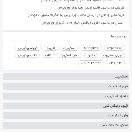
hadimirzari
در
دانلود قالب ایران اسکریپت برای وردپرس
فلزیاب
در
دانلود قالب آرتمن وب برای وردپرس
خرید ممبر واقعی
در
ارسال مطالب وردپرس به تلگرام بصورت خودکار
احسان
در
دانلود افزونه باکس اخبار Znews برای وردپرس
برچسب ها
responsive
wordpress
اسکریپت
افزونه
افزونه وردپرس
دانلود اسکریپت
قالب
قالب وردپرس
ایران اسکریپت
دانلود
وردپرس
پوسته وردپرس
اسکریپت
فری اسکریپت
دانلود اسکریپت
آپلود رایگان فایل
وان اسکریپت
اسکریپت دات کام