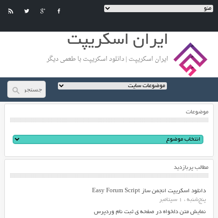
ایران اسکریپت
ایران اسکریپت | دانلود اسکریپت با طعمی دیگر
موضوعات
مطالب پربازدید
دانلود اسکریپت انجمن ساز Easy Forum Script
پنج‌شنبه ، 1 سپتامبر
نمایش متن دلخواه در صفحه ی ثبت نام وردپرس