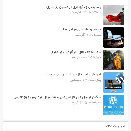
پشتیبانی و نگهداری از ماشین پولسازی
سه‌شنبه ، 13 آگوست
بایدها و نبایدهای طراحی سایت
شنبه ، 10 آگوست
سفر به معبدهای رازآلود با تور مالزی
چهارشنبه ، 28 نوامبر
آموزش راه اندازی سایت بر روی هاست
پنج‌شنبه ، 13 سپتامبر
پلاگین ارسال اس ام اس ملی پیامک برای وردپرس و ووکامرس
پنج‌شنبه ، 25 ژانویه
آخرین دیدگاه‌ها