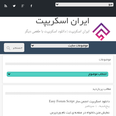
ایران اسکریپت
ایران اسکریپت | دانلود اسکریپت با طعمی دیگر
موضوعات
مطالب پربازدید
دانلود اسکریپت انجمن ساز Easy Forum Script
پنج‌شنبه ، 1 سپتامبر
نمایش متن دلخواه در صفحه ی ثبت نام وردپرس