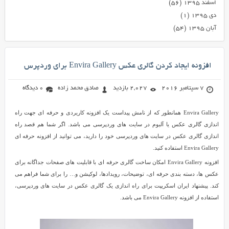
اسفند ۱۳۹۵
(۵۶)
دی ۱۳۹۵
(۱)
آبان ۱۳۹۵
(۵۴)
افزونه ایجاد کردن گالری عکس Envira Gallery برای وردپرس
7 سپتامبر 2016
2,027 بازدید
صادق محمد زاده
0 دیدگاه
Envira Gallery همانطور که از نامش پیداست یک افزونه کاریردی و حرفه ای جهت راه
اندازی گالری عکس یا آلبوم در سایت های وردپرسی می باشد. اگر شما هم قصد راه
اندازی گالری عکس در سایت های وردپرسی خود را دارید، می توانید از افزونه حرفه ای
Envira Gallery استفاده کنید.
افزونه Envira Gallery امکان ساخت گالری حرفه ای با قابلیت های صفحات جداگانه برای
عکس ها، دسته بندی حرفه ای، توضیحات، رویدادها، لوکیشن و… را برای شما فراهم می
کند. پیشنهاد ایران اسکریپت برای راه اندازی یک گالری عکس در سایت های وردپرسی،
استفاده از افزونه Envira Gallery می باشد.