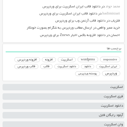
محمد جواد
در
دانلود قالب ایران اسکریپت برای وردپرس
hadimirzari
در
دانلود قالب ایران اسکریپت برای وردپرس
فلزیاب
در
دانلود قالب آرتمن وب برای وردپرس
خرید ممبر واقعی
در
ارسال مطالب وردپرس به تلگرام بصورت خودکار
احسان
در
دانلود افزونه باکس اخبار Znews برای وردپرس
برچسب ها
responsive
wordpress
اسکریپت
افزونه
افزونه وردپرس
دانلود اسکریپت
قالب
قالب وردپرس
ایران اسکریپت
دانلود
وردپرس
پوسته وردپرس
اسکریپت
فری اسکریپت
دانلود اسکریپت
آپلود رایگان فایل
وان اسکریپت