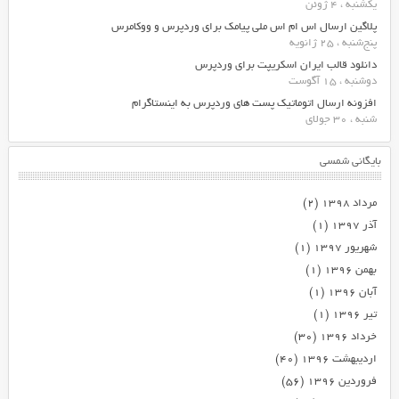
یکشنبه ، 4 ژوئن
پلاگین ارسال اس ام اس ملی پیامک برای وردپرس و ووکامرس
پنج‌شنبه ، 25 ژانویه
دانلود قالب ایران اسکریپت برای وردپرس
دوشنبه ، 15 آگوست
افزونه ارسال اتوماتیک پست های وردپرس به اینستاگرام
شنبه ، 30 جولای
بایگانی شمسی
مرداد ۱۳۹۸
(۲)
آذر ۱۳۹۷
(۱)
شهریور ۱۳۹۷
(۱)
بهمن ۱۳۹۶
(۱)
آبان ۱۳۹۶
(۱)
تیر ۱۳۹۶
(۱)
خرداد ۱۳۹۶
(۳۰)
اردیبهشت ۱۳۹۶
(۴۰)
فروردین ۱۳۹۶
(۵۶)