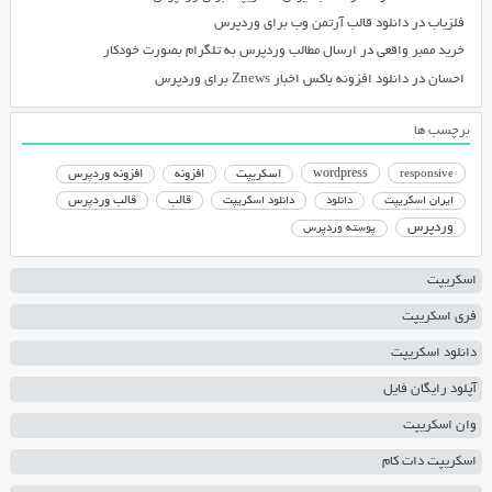
فلزیاب
در
دانلود قالب آرتمن وب برای وردپرس
خرید ممبر واقعی
در
ارسال مطالب وردپرس به تلگرام بصورت خودکار
احسان
در
دانلود افزونه باکس اخبار Znews برای وردپرس
برچسب ها
responsive
wordpress
اسکریپت
افزونه
افزونه وردپرس
دانلود اسکریپت
قالب
قالب وردپرس
ایران اسکریپت
دانلود
وردپرس
پوسته وردپرس
اسکریپت
فری اسکریپت
دانلود اسکریپت
آپلود رایگان فایل
وان اسکریپت
اسکریپت دات کام