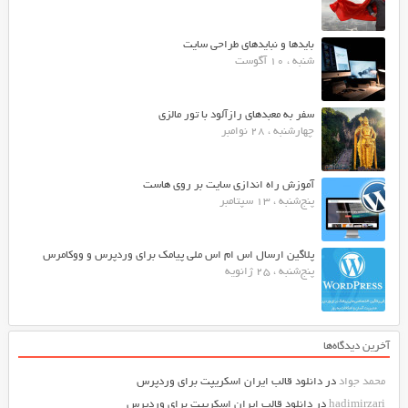
بایدها و نبایدهای طراحی سایت
شنبه ، 10 آگوست
سفر به معبدهای رازآلود با تور مالزی
چهارشنبه ، 28 نوامبر
آموزش راه اندازی سایت بر روی هاست
پنج‌شنبه ، 13 سپتامبر
پلاگین ارسال اس ام اس ملی پیامک برای وردپرس و ووکامرس
پنج‌شنبه ، 25 ژانویه
آخرین دیدگاه‌ها
محمد جواد
در
دانلود قالب ایران اسکریپت برای وردپرس
hadimirzari
در
دانلود قالب ایران اسکریپت برای وردپرس