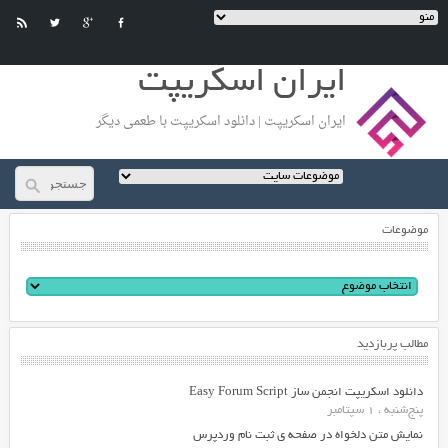
ایران اسکریپت
ایران اسکریپت | دانلود اسکریپت با طعمی دیگر
موضوعات
مطالب پربازدید
دانلود اسکریپت انجمن ساز Easy Forum Script
پنج‌شنبه ، 1 سپتامبر
نمایش متن دلخواه در صفحه ی ثبت نام وردپرس