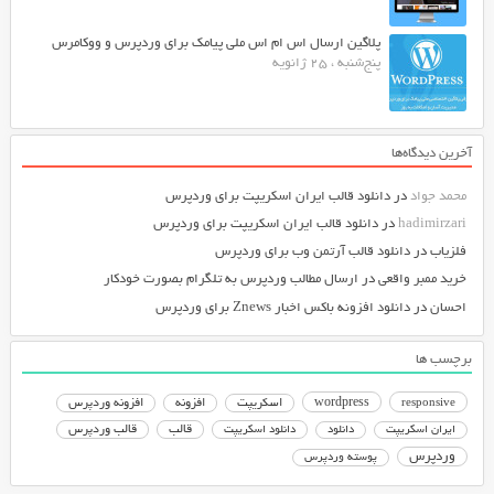
پلاگین ارسال اس ام اس ملی پیامک برای وردپرس و ووکامرس
پنج‌شنبه ، 25 ژانویه
آخرین دیدگاه‌ها
محمد جواد
در
دانلود قالب ایران اسکریپت برای وردپرس
hadimirzari
در
دانلود قالب ایران اسکریپت برای وردپرس
فلزیاب
در
دانلود قالب آرتمن وب برای وردپرس
خرید ممبر واقعی
در
ارسال مطالب وردپرس به تلگرام بصورت خودکار
احسان
در
دانلود افزونه باکس اخبار Znews برای وردپرس
برچسب ها
responsive
wordpress
اسکریپت
افزونه
افزونه وردپرس
دانلود اسکریپت
قالب
قالب وردپرس
ایران اسکریپت
دانلود
وردپرس
پوسته وردپرس