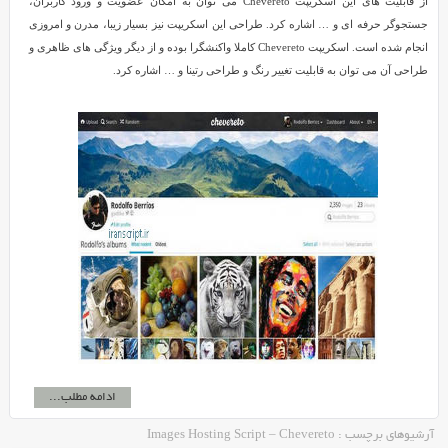
از قابلیت های این اسکریپت Chevereto می توان به امکان عضویت و ورود کاربران،
جستجوگر حرفه ای و … اشاره کرد. طراحی این اسکریپت نیز بسیار زیبا، مدرن و امروزی
انجام شده است. اسکریپت Chevereto کاملا واکنشگرا بوده و از دیگر ویژگی های ظاهری و
طراحی آن می توان به قابلیت تغییر رنگ و طراحی رتینا و … اشاره کرد.
ادامه مطلب...
آرشیوهای برچسب : Images Hosting Script – Chevereto