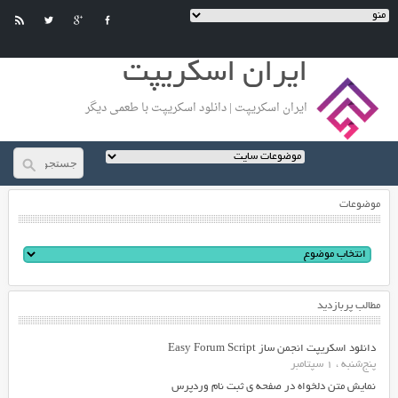
ایران اسکریپت
ایران اسکریپت | دانلود اسکریپت با طعمی دیگر
موضوعات
مطالب پربازدید
دانلود اسکریپت انجمن ساز Easy Forum Script
پنج‌شنبه ، 1 سپتامبر
نمایش متن دلخواه در صفحه ی ثبت نام وردپرس