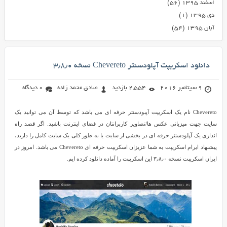
اسفند ۱۳۹۵
(۵۶)
دی ۱۳۹۵
(۱)
آبان ۱۳۹۵
(۵۴)
دانلود اسکریپت آپلودسنتر Chevereto نسخه ۳٫۸٫۰
9 سپتامبر 2016
2,554 بازدید
صادق محمد زاده
0 دیدگاه
Chevereto نام یک اسکریپت آپبودسنتر حرفه ای می باشد که توسط آن می توانید یک
سایت جهت میزبانی عکس ها/تصاویر کاربرانتان در فضای اینترنت باشید. اگر قصد راه
اندازی یک آپلودسنتر حرفه ای در بخشی از سایت یا به طور کلی یک سایت کامل را دارید،
پیشنهاد ایرام اسکریپت به شما عزیزان اسکریپت حرفه ای Chevereto می باشد. امروز در
ایران اسکریپت نسخه ۳٫۸٫۰ این اسکریپت را آماده دانلود کرده ایم.