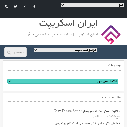
ایران اسکریپت
ایران اسکریپت | دانلود اسکریپت با طعمی دیگر
موضوعات
مطالب پربازدید
دانلود اسکریپت انجمن ساز Easy Forum Script
پنج‌شنبه ، 1 سپتامبر
نمایش متن دلخواه در صفحه ی ثبت نام وردپرس