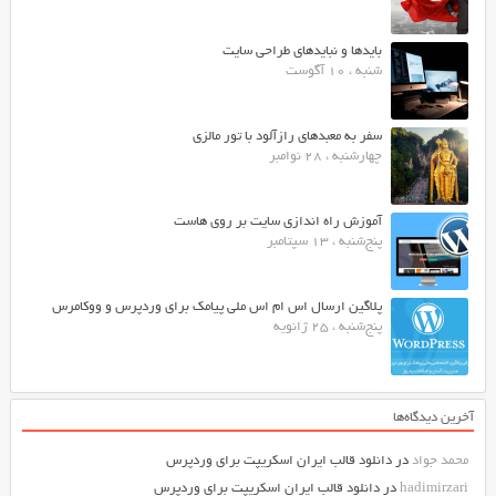
بایدها و نبایدهای طراحی سایت
شنبه ، 10 آگوست
سفر به معبدهای رازآلود با تور مالزی
چهارشنبه ، 28 نوامبر
آموزش راه اندازی سایت بر روی هاست
پنج‌شنبه ، 13 سپتامبر
پلاگین ارسال اس ام اس ملی پیامک برای وردپرس و ووکامرس
پنج‌شنبه ، 25 ژانویه
آخرین دیدگاه‌ها
محمد جواد
در
دانلود قالب ایران اسکریپت برای وردپرس
hadimirzari
در
دانلود قالب ایران اسکریپت برای وردپرس