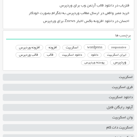
فلزیاب
در
دانلود قالب آرتمن وب برای وردپرس
خرید ممبر واقعی
در
ارسال مطالب وردپرس به تلگرام بصورت خودکار
احسان
در
دانلود افزونه باکس اخبار Znews برای وردپرس
برچسب ها
responsive
wordpress
اسکریپت
افزونه
افزونه وردپرس
دانلود اسکریپت
قالب
قالب وردپرس
ایران اسکریپت
دانلود
وردپرس
پوسته وردپرس
اسکریپت
فری اسکریپت
دانلود اسکریپت
آپلود رایگان فایل
وان اسکریپت
اسکریپت دات کام