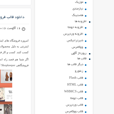
موزیک
نیازمندی
هاستينگ
دانلود قالب فروشگاهی hopkeeper
افزونه ها
افزونه جوملا
16 آگوست 2016
افزونه وردپرس
شیرترانیکس
امروزه فروشگاه های اینت
اینترنتی به دلیل محصولا
ووکامرس
کسب کنند. کسب و کار فروش
رپورتاژ آگهی
قالب ها
اگر شما هم قصد راه اندا
دیگر قالب ها
فروشگاهی Shopkeeper که برای سیستم ووکامرس/وردپرس طراحی شده است ردر خدمت شما عزیزان هستیم. همراه ما باشید.
زنفورو
قالب Flash
قالب HTML
قالب WHMCS
قالب جوملا
قالب وردپرس
قالب ووکامرس