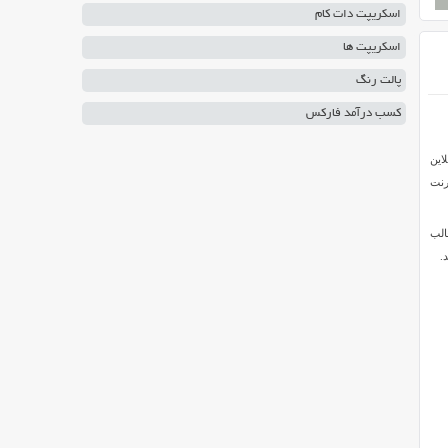
اسکریپت دات کام
اسکریپت ها
پالت رنگ
کسب درآمد فارکس
این
رنت
الب