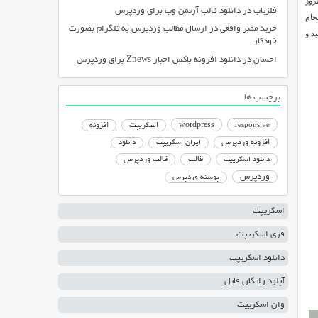
روز
فلزیاب
در
دانلود قالب آرتمن وب برای وردپرس
ع انجام
خرید ممبر واقعی
در
ارسال مطالب وردپرس به تلگرام بصورت
د و
خودکار
احسان
در
دانلود افزونه باکس اخبار Znews برای وردپرس
برچسب ها
responsive
wordpress
اسکریپت
افزونه
افزونه وردپرس
ایران اسکریپت
دانلود
دانلود اسکریپت
قالب
قالب وردپرس
وردپرس
پوسته وردپرس
اسکریپت
فری اسکریپت
دانلود اسکریپت
آپلود رایگان فایل
وان اسکریپت