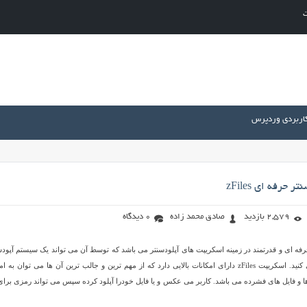
ت
کاربردی وردپرس
حرفه ای zFiles
2,579 بازدید
صادق محمد زاده
0 دیدگاه
پت حرفه ای و قدرتمند در زمینه اسکریپت های آپلودسنتر می باشد که توسط آن می تواند یک سیستم آپودس
فایل حرفه ای راه اندازی کنید. اسکریپت zFiles دارای امکانات بالایی دارد که از مهم ترین و جالب ترین آن ها می توان به 
و فایل های فشرده می باشد. کاربر می عکس و یا فایل خودرا آپلود کرده سپس می تواند رمزی برای