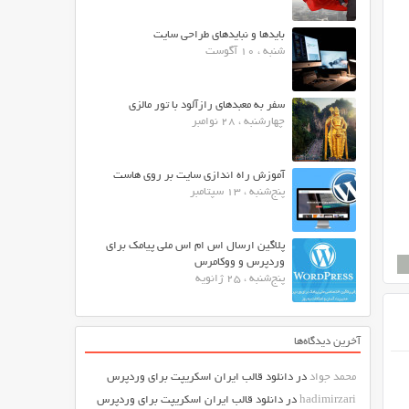
بایدها و نبایدهای طراحی سایت
شنبه ، 10 آگوست
سفر به معبدهای رازآلود با تور مالزی
چهارشنبه ، 28 نوامبر
آموزش راه اندازی سایت بر روی هاست
پنج‌شنبه ، 13 سپتامبر
پلاگین ارسال اس ام اس ملی پیامک برای
وردپرس و ووکامرس
پنج‌شنبه ، 25 ژانویه
آخرین دیدگاه‌ها
محمد جواد
در
دانلود قالب ایران اسکریپت برای وردپرس
hadimirzari
در
دانلود قالب ایران اسکریپت برای وردپرس