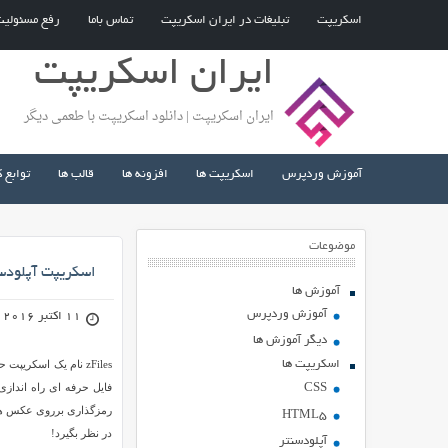
اسکریپت
تبلیغات در ایران اسکریپت
تماس باما
رفع مسئولی
ایران اسکریپت
ایران اسکریپت | دانلود اسکریپت با طعمی دیگر
آموزش وردپرس
اسکریپت ها
افزونه ها
قالب ها
توابع 
موضوعات
اسکریپت آپلودسنتر 
آموزش ها
آموزش وردپرس
11 اکتبر 2016
دیگر آموزش ها
اسکریپت ها
zFiles نام یک اسکری
CSS
رمزگذاری برروی عکس ها 
HTML5
در نظر بگیرد!
آپلودسنتر