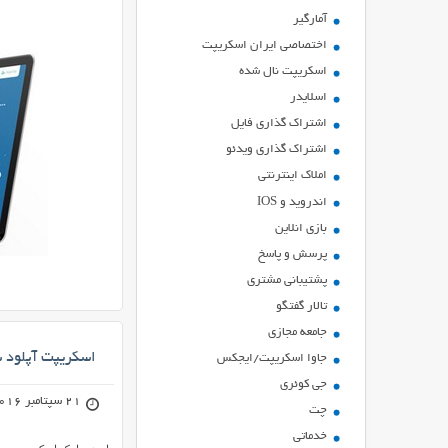
آمارگیر
اختصاصی ایران اسکریپت
اسکریپت نال شده
اسلایدر
اشتراك گذاري فايل
اشتراک گذاری ویدئو
املاک اینترنتی
اندروید و IOS
بازي انلاين
پرسش و پاسخ
پشتیبانی مشتری
تالار گفتگو
جامعه مجازی
اسکریپت آپلود سنتر 
جاوا اسکریپت/ایجکس
جی کوئری
21 سپتامبر 2016
چت
خدماتی