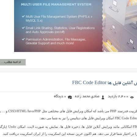
ادامه مطلب...
ایل ها FBC Code Editor
2,400 بازدید
صادق محمد زاده
0 دیدگاه
FBC Code Editor یک اسکریپت قدرتمند PHP می باشد که امکان ویرایش فایل
اسکریپت FBC Code Editor امکاناتی مانند ویرایش آنلاین فایل ها، ذخیره ف
را در اختیار شما قرار می دهد. هم اکنون خرین نسخه این اسکریپت را از ایران اسکریپت دریافت کنید.