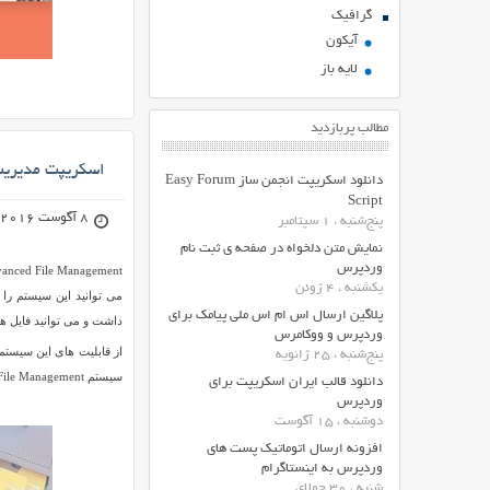
گرافیک
آیکون
لایه باز
مطالب پربازدید
اسکریپت مدیریت فایل  Management
دانلود اسکریپت انجمن ساز Easy Forum
Script
8 آگوست 2016
پنج‌شنبه ، 1 سپتامبر
نمایش متن دلخواه در صفحه ی ثبت نام
وردپرس
یکشنبه ، 4 ژوئن
می توانید این سیستم را
پلاگین ارسال اس ام اس ملی پیامک برای
داشت و می توانید فایل ها
وردپرس و ووکامرس
از قابلیت های این سیستم
پنج‌شنبه ، 25 ژانویه
سیستم Advanced File Management آمار کلی از فایل ها و اطلاعات شما را نیز نمایش می دهد.
دانلود قالب ایران اسکریپت برای
وردپرس
دوشنبه ، 15 آگوست
افزونه ارسال اتوماتیک پست های
وردپرس به اینستاگرام
شنبه ، 30 جولای