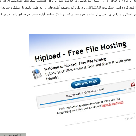
یار کاربردی و حرفه ای در زمینه آپلودهکس در خدمت شم عزیزان هستیم. اسکریپت آپلودسنتری که ام
برای شما دوستان آماده دانلود کرده ایم، اسکریپت HIPLOAD نام دارد که وظیفه آپلود فایل را به طور دقیق با عملکرد سری
ن اسکریپت را برای بخشی از سایت خود تنظیم کنید و یا یک سایت آپلود سنتر حرفه ای راه اندازی کنی
ادامه مطلب...