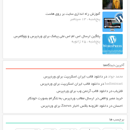
آموزش راه اندازی سایت بر روی هاست
پنج‌شنبه ، 13 سپتامبر
پلاگین ارسال اس ام اس ملی پیامک برای وردپرس و ووکامرس
پنج‌شنبه ، 25 ژانویه
آخرین دیدگاه‌ها
محمد جواد
در
دانلود قالب ایران اسکریپت برای وردپرس
hadimirzari
در
دانلود قالب ایران اسکریپت برای وردپرس
فلزیاب
در
دانلود قالب آرتمن وب برای وردپرس
خرید ممبر واقعی
در
ارسال مطالب وردپرس به تلگرام بصورت خودکار
احسان
در
دانلود افزونه باکس اخبار Znews برای وردپرس
برچسب ها