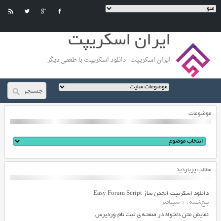
ایران اسکریپت
ایران اسکریپت | دانلود اسکریپت با طعمی دیگر
موضوعات
مطالب پربازدید
دانلود اسکریپت انجمن ساز Easy Forum Script
پنج‌شنبه ، 1 سپتامبر
نمایش متن دلخواه در صفحه ی ثبت نام وردپرس