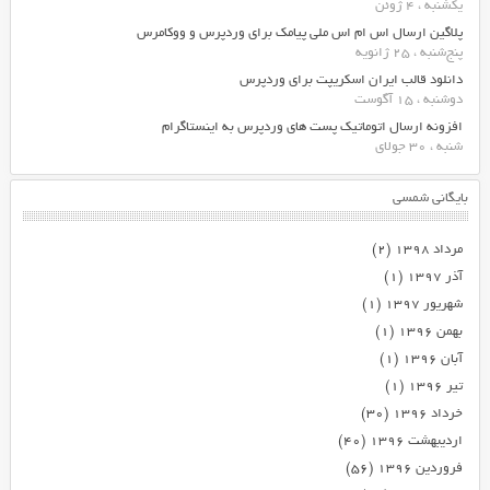
یکشنبه ، 4 ژوئن
پلاگین ارسال اس ام اس ملی پیامک برای وردپرس و ووکامرس
پنج‌شنبه ، 25 ژانویه
دانلود قالب ایران اسکریپت برای وردپرس
دوشنبه ، 15 آگوست
افزونه ارسال اتوماتیک پست های وردپرس به اینستاگرام
شنبه ، 30 جولای
بایگانی شمسی
مرداد ۱۳۹۸
(۲)
آذر ۱۳۹۷
(۱)
شهریور ۱۳۹۷
(۱)
بهمن ۱۳۹۶
(۱)
آبان ۱۳۹۶
(۱)
تیر ۱۳۹۶
(۱)
خرداد ۱۳۹۶
(۳۰)
اردیبهشت ۱۳۹۶
(۴۰)
فروردین ۱۳۹۶
(۵۶)