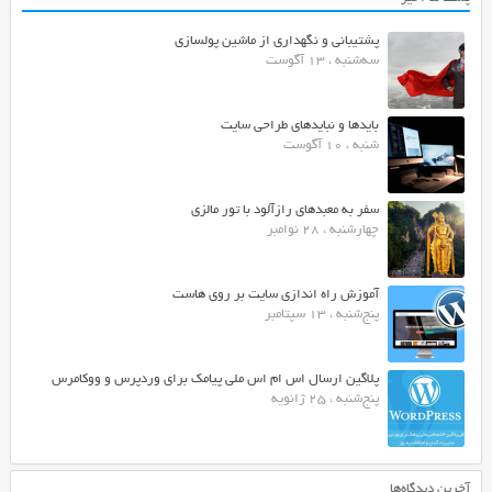
پشتیبانی و نگهداری از ماشین پولسازی
سه‌شنبه ، 13 آگوست
بایدها و نبایدهای طراحی سایت
شنبه ، 10 آگوست
سفر به معبدهای رازآلود با تور مالزی
چهارشنبه ، 28 نوامبر
آموزش راه اندازی سایت بر روی هاست
پنج‌شنبه ، 13 سپتامبر
پلاگین ارسال اس ام اس ملی پیامک برای وردپرس و ووکامرس
پنج‌شنبه ، 25 ژانویه
آخرین دیدگاه‌ها