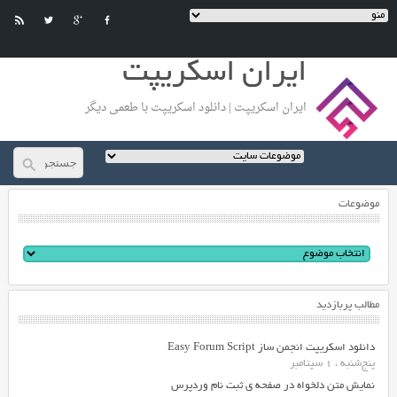
ایران اسکریپت
ایران اسکریپت | دانلود اسکریپت با طعمی دیگر
موضوعات
مطالب پربازدید
دانلود اسکریپت انجمن ساز Easy Forum Script
پنج‌شنبه ، 1 سپتامبر
نمایش متن دلخواه در صفحه ی ثبت نام وردپرس