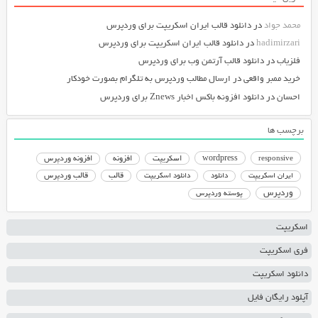
محمد جواد
در
دانلود قالب ایران اسکریپت برای وردپرس
hadimirzari
در
دانلود قالب ایران اسکریپت برای وردپرس
فلزیاب
در
دانلود قالب آرتمن وب برای وردپرس
خرید ممبر واقعی
در
ارسال مطالب وردپرس به تلگرام بصورت خودکار
احسان
در
دانلود افزونه باکس اخبار Znews برای وردپرس
برچسب ها
responsive
wordpress
اسکریپت
افزونه
افزونه وردپرس
دانلود اسکریپت
قالب
قالب وردپرس
ایران اسکریپت
دانلود
وردپرس
پوسته وردپرس
اسکریپت
فری اسکریپت
دانلود اسکریپت
آپلود رایگان فایل