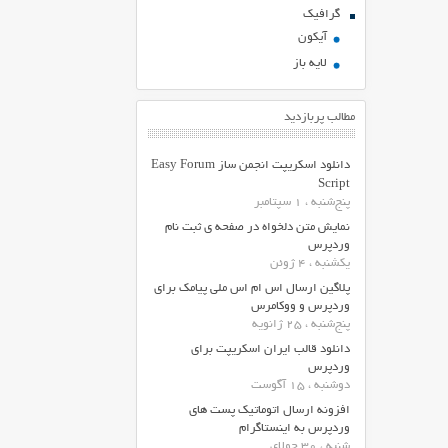
گرافیک
آیکون
لایه باز
مطالب پربازدید
دانلود اسکریپت انجمن ساز Easy Forum
Script
پنج‌شنبه ، 1 سپتامبر
نمایش متن دلخواه در صفحه ی ثبت نام
وردپرس
یکشنبه ، 4 ژوئن
پلاگین ارسال اس ام اس ملی پیامک برای
وردپرس و ووکامرس
پنج‌شنبه ، 25 ژانویه
دانلود قالب ایران اسکریپت برای
وردپرس
دوشنبه ، 15 آگوست
افزونه ارسال اتوماتیک پست های
وردپرس به اینستاگرام
شنبه ، 30 جولای