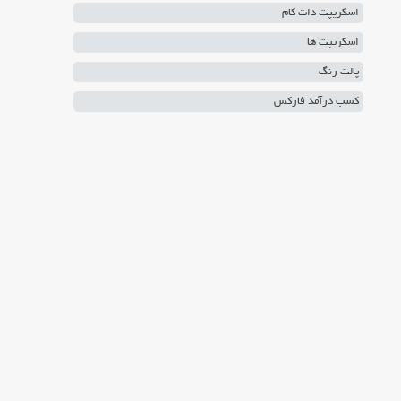
اسکریپت دات کام
اسکریپت ها
پالت رنگ
کسب درآمد فارکس