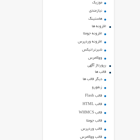
موزیک
نیازمندی
هاستينگ
افزونه ها
افزونه جوملا
افزونه وردپرس
شیرترانیکس
ووکامرس
رپورتاژ آگهی
قالب ها
دیگر قالب ها
زنفورو
قالب Flash
قالب HTML
قالب WHMCS
قالب جوملا
قالب وردپرس
قالب ووکامرس