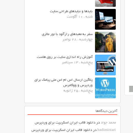
بایدها و نبایدهای طراحی سایت
شنبه ، 10 آگوست
سفر به معبدهای رازآلود با تور مالزی
چهارشنبه ، 28 نوامبر
آموزش راه اندازی سایت بر روی هاست
پنج‌شنبه ، 13 سپتامبر
پلاگین ارسال اس ام اس ملی پیامک برای
وردپرس و ووکامرس
پنج‌شنبه ، 25 ژانویه
آخرین دیدگاه‌ها
محمد جواد
در
دانلود قالب ایران اسکریپت برای وردپرس
hadimirzari
در
دانلود قالب ایران اسکریپت برای وردپرس