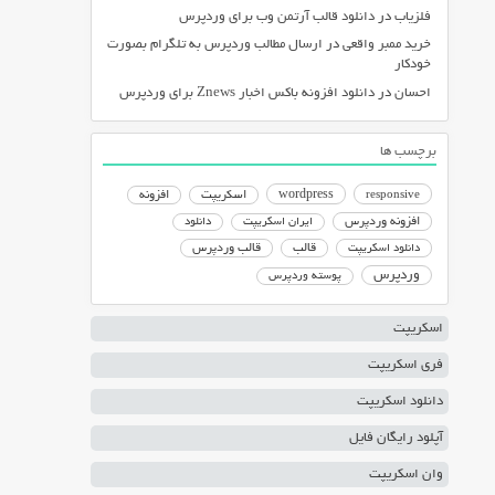
فلزیاب
در
دانلود قالب آرتمن وب برای وردپرس
خرید ممبر واقعی
در
ارسال مطالب وردپرس به تلگرام بصورت
خودکار
احسان
در
دانلود افزونه باکس اخبار Znews برای وردپرس
برچسب ها
responsive
wordpress
اسکریپت
افزونه
افزونه وردپرس
ایران اسکریپت
دانلود
دانلود اسکریپت
قالب
قالب وردپرس
وردپرس
پوسته وردپرس
اسکریپت
فری اسکریپت
دانلود اسکریپت
آپلود رایگان فایل
وان اسکریپت