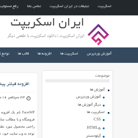
اسکریپت
تبلیغات در ایران اسکریپت
تماس باما
رفع مسئولی
ایران اسکریپت
ایران اسکریپت | دانلود اسکریپت با طعمی دیگر
آموزش وردپرس
اسکریپت ها
افزونه ها
قالب ها
توابع 
موضوعات
افزونه فیلتر پیشرفته FacetWP 
آموزش ها
آموزش وردپرس
23 سپتامبر 2016
دیگر آموزش ها
اسکریپت ها
FacetWP نام یک 
فروشگاه و یا مطالب سایت
CSS
راحتی محصول مورد نظرشان
HTML5
توجه به وب سایت خود، تنظ
آپلودسنتر