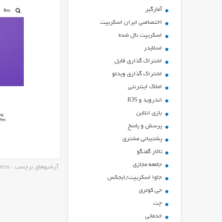
آمارگیر
اختصاصی ایران اسکریپت
اسکریپت نال شده
اسلایدر
اشتراك گذاري فايل
اشتراک گذاری ویدئو
املاک اینترنتی
اندروید و IOS
بازي انلاين
پرسش و پاسخ
پشتیبانی مشتری
تالار گفتگو
جامعه مجازی
آرشیوهای برچسب : FacetWP v2.4.3 – Advanced Filtering Plugin for WordPress
جاوا اسکریپت/ایجکس
جی کوئری
چت
خدماتی