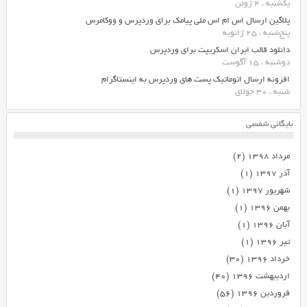
یکشنبه ، 4 ژوئن
پلاگین ارسال اس ام اس ملی پیامک برای وردپرس و ووکامرس
پنج‌شنبه ، 25 ژانویه
دانلود قالب ایران اسکریپت برای وردپرس
دوشنبه ، 15 آگوست
افزونه ارسال اتوماتیک پست های وردپرس به اینستاگرام
شنبه ، 30 جولای
بایگانی شمسی
مرداد ۱۳۹۸
(۲)
آذر ۱۳۹۷
(۱)
شهریور ۱۳۹۷
(۱)
بهمن ۱۳۹۶
(۱)
آبان ۱۳۹۶
(۱)
تیر ۱۳۹۶
(۱)
خرداد ۱۳۹۶
(۳۰)
اردیبهشت ۱۳۹۶
(۴۰)
فروردین ۱۳۹۶
(۵۶)