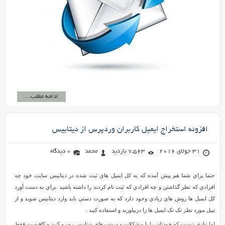
ادامه مطلب...
افزونه استخراج ايميل کاربران وردپرس از ديتابيس
31 جولای 2016
7,563 بازدید
محمد
0 دیدگاه
حتما براي شما هم پيش آمده که به کل ايميل هاي ثبت شده در ديتابيس سايت خود چه
افرادي که نظر گذاشتن و چه افرادي که ثبت نام کردند را داشته باشيد .براي به دست آورد
کل ايميل ها روش هاي زيادي وجود دارد که به صورت دستي بايد وارد ديتابيس شويد و از
تيبل مورد نظر تک تک ايميل ها را دربياوريد و استفاده کنيد .
اما نيازي نيست که خودتان را با مشکلات و دردسرهاي ديتابيس روبرو کنيد و کافيست فقط