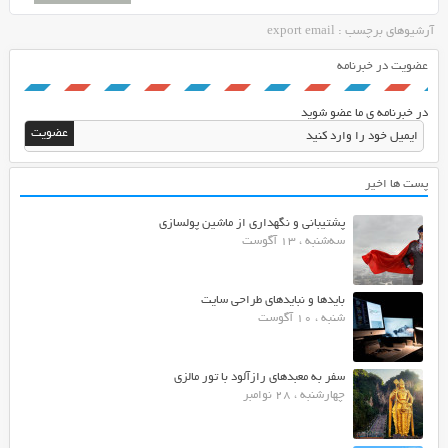
آرشیوهای برچسب : export email
عضویت در خبرنامه
در خبرنامه ی ما عضو شوید
پست ها اخیر
پشتیبانی و نگهداری از ماشین پولسازی
سه‌شنبه ، 13 آگوست
بایدها و نبایدهای طراحی سایت
شنبه ، 10 آگوست
سفر به معبدهای رازآلود با تور مالزی
چهارشنبه ، 28 نوامبر