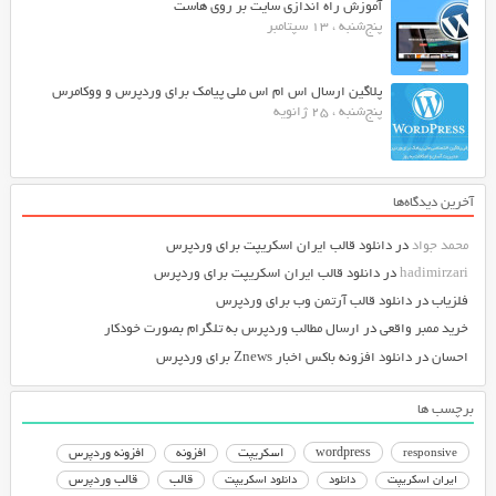
آموزش راه اندازی سایت بر روی هاست
پنج‌شنبه ، 13 سپتامبر
پلاگین ارسال اس ام اس ملی پیامک برای وردپرس و ووکامرس
پنج‌شنبه ، 25 ژانویه
آخرین دیدگاه‌ها
محمد جواد
در
دانلود قالب ایران اسکریپت برای وردپرس
hadimirzari
در
دانلود قالب ایران اسکریپت برای وردپرس
فلزیاب
در
دانلود قالب آرتمن وب برای وردپرس
خرید ممبر واقعی
در
ارسال مطالب وردپرس به تلگرام بصورت خودکار
احسان
در
دانلود افزونه باکس اخبار Znews برای وردپرس
برچسب ها
responsive
wordpress
اسکریپت
افزونه
افزونه وردپرس
دانلود اسکریپت
قالب
قالب وردپرس
ایران اسکریپت
دانلود