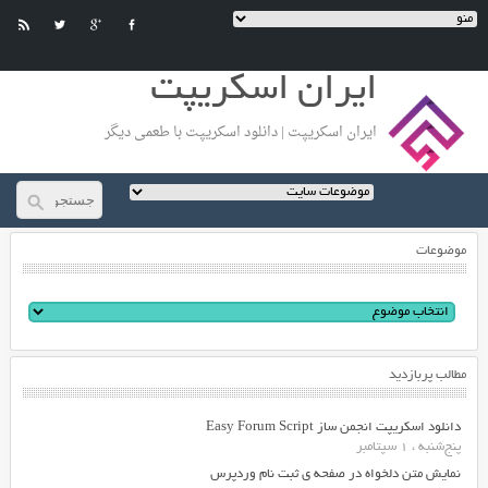
ایران اسکریپت
ایران اسکریپت | دانلود اسکریپت با طعمی دیگر
موضوعات
مطالب پربازدید
دانلود اسکریپت انجمن ساز Easy Forum Script
پنج‌شنبه ، 1 سپتامبر
نمایش متن دلخواه در صفحه ی ثبت نام وردپرس