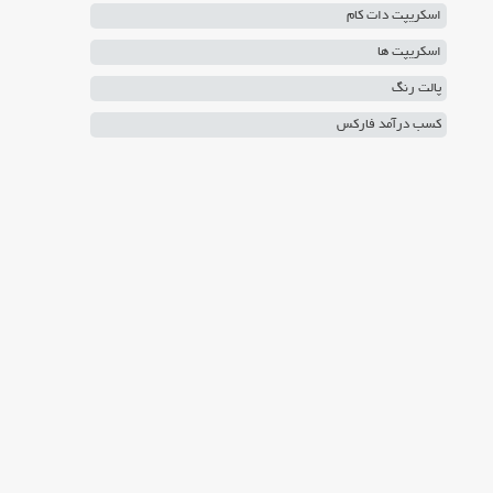
اسکریپت دات کام
اسکریپت ها
پالت رنگ
کسب درآمد فارکس