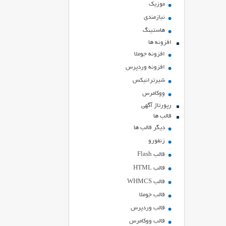
موزیک
نیازمندی
هاستينگ
افزونه ها
افزونه جوملا
افزونه وردپرس
شیرترانیکس
ووکامرس
رپورتاژ آگهی
قالب ها
دیگر قالب ها
زنفورو
قالب Flash
قالب HTML
قالب WHMCS
قالب جوملا
قالب وردپرس
قالب ووکامرس