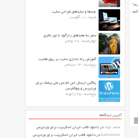
یم!
نیم
بایدها و نبایدهای طراحی سایت
شنبه ، 10 آگوست
سفر به معبدهای رازآلود با تور مالزی
چهارشنبه ، 28 نوامبر
آموزش راه اندازی سایت بر روی هاست
پنج‌شنبه ، 13 سپتامبر
پلاگین ارسال اس ام اس ملی پیامک برای
وردپرس و ووکامرس
پنج‌شنبه ، 25 ژانویه
آخرین دیدگاه‌ها
محمد جواد
در
دانلود قالب ایران اسکریپت برای وردپرس
hadimirzari
در
دانلود قالب ایران اسکریپت برای وردپرس