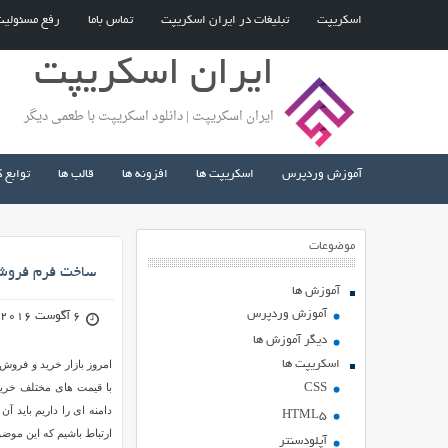
اسکریپت
تبلیغات در ایران اسکریپت
تماس باما
رفع مسئولی
ایران اسکریپت
ایران اسکریپت | دانلود اسکریپت با طعمی دیگر
آموزش وردپرس
اسکریپت ها
افزونه ها
قالب ها
توابع 
موضوعات
ساخت فرم فروش دامنه توس
آموزش ها
آموزش وردپرس
6 آگوست 2016
دیگر آموزش ها
اسکریپت ها
امروز بازار خرید و فروش
با قیمت های مختلف خرید
CSS
دامنه ای را داریم باید 
HTML5
ارتباط باشیم که این موضو
آپلودسنتر