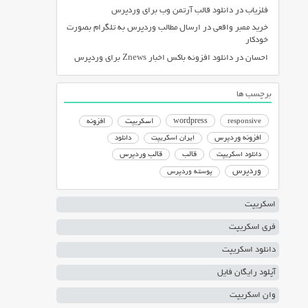
فلزیاب
در
دانلود قالب آرتمن وب برای وردپرس
خرید ممبر واقعی
در
ارسال مطالب وردپرس به تلگرام بصورت
خودکار
احسان
در
دانلود افزونه باکس اخبار Znews برای وردپرس
برچسب ها
responsive
wordpress
اسکریپت
افزونه
افزونه وردپرس
ایران اسکریپت
دانلود
دانلود اسکریپت
قالب
قالب وردپرس
وردپرس
پوسته وردپرس
اسکریپت
فری اسکریپت
دانلود اسکریپت
آپلود رایگان فایل
وان اسکریپت