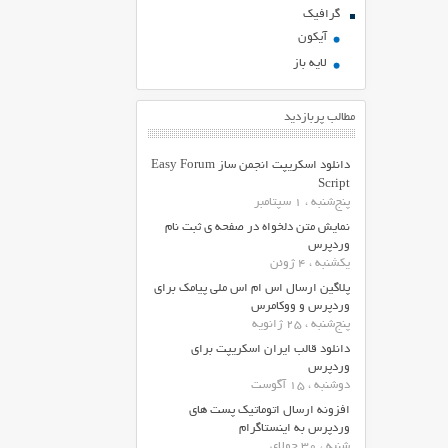
گرافیک
آیکون
لایه باز
مطالب پربازدید
دانلود اسکریپت انجمن ساز Easy Forum
Script
پنج‌شنبه ، 1 سپتامبر
نمایش متن دلخواه در صفحه ی ثبت نام
وردپرس
یکشنبه ، 4 ژوئن
پلاگین ارسال اس ام اس ملی پیامک برای
وردپرس و ووکامرس
پنج‌شنبه ، 25 ژانویه
دانلود قالب ایران اسکریپت برای
وردپرس
دوشنبه ، 15 آگوست
افزونه ارسال اتوماتیک پست های
وردپرس به اینستاگرام
شنبه ، 30 جولای