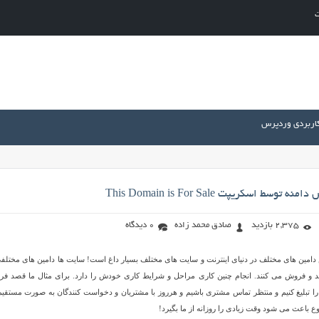
ت
کاربردی وردپرس
ط اسکریپت This Domain is For Sale
2,375 بازدید
صادق محمد زاده
0 دیدگاه
 دامین های مختلف در دنیای اینترنت و سایت های مختلف بسیار داغ است! سایت ها دامین های مختلفی
 و فروش می کنند. انجام چنین کاری مراحل و شرایط کاری خودش را دارد. برای مثال ما قصد ف
آن را تبلیغ کنیم و منتظر تماس مشتری باشیم و هرروز با مشتریان و دخواست کنندگان به صورت مستقیم
ع باعث می شود وقت زیادی را روزانه از ما بگیرد!