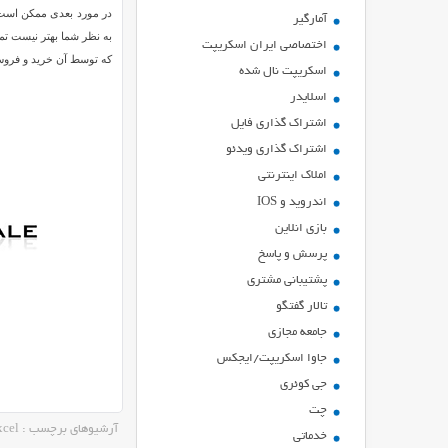
در مورد بعدی ممکن است ما
آمارگیر
به نظر شما بهتر نیست تم
اختصاصی ایران اسکریپت
که توسط آن خرید و فروش 
اسکریپت نال شده
اسلایدر
اشتراك گذاري فايل
اشتراک گذاری ویدئو
املاک اینترنتی
اندروید و IOS
بازي انلاين
پرسش و پاسخ
پشتیبانی مشتری
تالار گفتگو
جامعه مجازی
جاوا اسکریپت/ایجکس
جی کوئری
چت
آرشیوهای برچسب : excel
خدماتی