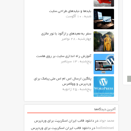
بایدها و نبایدهای طراحی سایت
شنبه ، 10 آگوست
سفر به معبدهای رازآلود با تور مالزی
چهارشنبه ، 28 نوامبر
آموزش راه اندازی سایت بر روی هاست
پنج‌شنبه ، 13 سپتامبر
پلاگین ارسال اس ام اس ملی پیامک برای
وردپرس و ووکامرس
پنج‌شنبه ، 25 ژانویه
آخرین دیدگاه‌ها
محمد جواد
در
دانلود قالب ایران اسکریپت برای وردپرس
hadimirzari
در
دانلود قالب ایران اسکریپت برای وردپرس