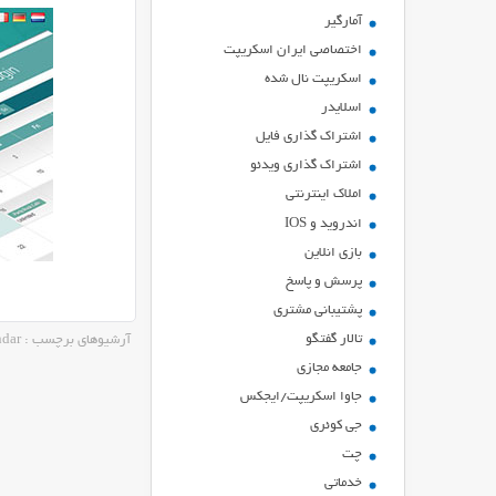
آمارگیر
اختصاصی ایران اسکریپت
اسکریپت نال شده
اسلایدر
اشتراك گذاري فايل
اشتراک گذاری ویدئو
املاک اینترنتی
اندروید و IOS
بازي انلاين
پرسش و پاسخ
پشتیبانی مشتری
تالار گفتگو
آرشیوهای برچسب : Events Calendar رایگان
جامعه مجازی
جاوا اسکریپت/ایجکس
جی کوئری
چت
خدماتی