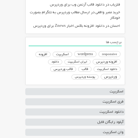
فلزیاب
در
دانلود قالب آرتمن وب برای وردپرس
خرید ممبر واقعی
در
ارسال مطالب وردپرس به تلگرام بصورت
خودکار
احسان
در
دانلود افزونه باکس اخبار Znews برای وردپرس
برچسب ها
responsive
wordpress
اسکریپت
افزونه
افزونه وردپرس
ایران اسکریپت
دانلود
دانلود اسکریپت
قالب
قالب وردپرس
وردپرس
پوسته وردپرس
اسکریپت
فری اسکریپت
دانلود اسکریپت
آپلود رایگان فایل
وان اسکریپت