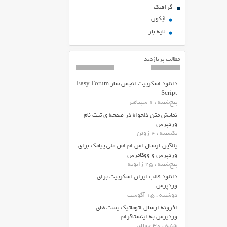
گرافیک
آیکون
لایه باز
مطالب پربازدید
دانلود اسکریپت انجمن ساز Easy Forum
Script
پنج‌شنبه ، 1 سپتامبر
نمایش متن دلخواه در صفحه ی ثبت نام
وردپرس
یکشنبه ، 4 ژوئن
پلاگین ارسال اس ام اس ملی پیامک برای
وردپرس و ووکامرس
پنج‌شنبه ، 25 ژانویه
دانلود قالب ایران اسکریپت برای
وردپرس
دوشنبه ، 15 آگوست
افزونه ارسال اتوماتیک پست های
وردپرس به اینستاگرام
شنبه ، 30 جولای