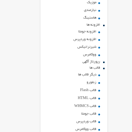
موزیک
نیازمندی
هاستينگ
افزونه ها
افزونه جوملا
افزونه وردپرس
شیرترانیکس
ووکامرس
رپورتاژ آگهی
قالب ها
دیگر قالب ها
زنفورو
قالب Flash
قالب HTML
قالب WHMCS
قالب جوملا
قالب وردپرس
قالب ووکامرس