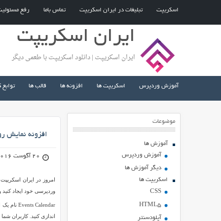
اسکریپت
تبلیغات در ایران اسکریپت
تماس باما
رفع مسئولی
ایران اسکریپت
ایران اسکریپت | دانلود اسکریپت با طعمی دیگر
آموزش وردپرس
اسکریپت ها
افزونه ها
قالب ها
توابع 
موضوعات
افزونه نمایش رویدادهای تقویم 
آموزش ها
آموزش وردپرس
20 آگوست 2016
دیگر آموزش ها
اسکریپت ها
امروز در ایران اسکریپت 
وردپرسی خود ایجاد کنید و 
CSS
HTML5
 Calendar
اندازی کنید. کاربران شما
آپلودسنتر