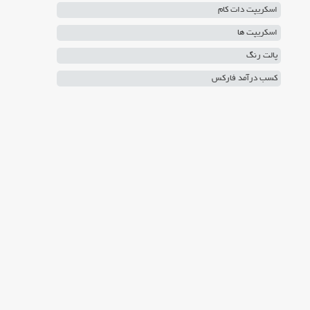
اسکریپت دات کام
اسکریپت ها
پالت رنگ
کسب درآمد فارکس