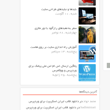
بایدها و نبایدهای طراحی سایت
شنبه ، 10 آگوست
سفر به معبدهای رازآلود با تور مالزی
چهارشنبه ، 28 نوامبر
آموزش راه اندازی سایت بر روی هاست
پنج‌شنبه ، 13 سپتامبر
پلاگین ارسال اس ام اس ملی پیامک برای
وردپرس و ووکامرس
پنج‌شنبه ، 25 ژانویه
آخرین دیدگاه‌ها
محمد جواد
در
دانلود قالب ایران اسکریپت برای وردپرس
hadimirzari
در
دانلود قالب ایران اسکریپت برای وردپرس