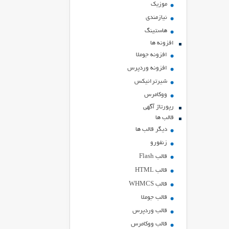
موزیک
نیازمندی
هاستينگ
افزونه ها
افزونه جوملا
افزونه وردپرس
شیرترانیکس
ووکامرس
رپورتاژ آگهی
قالب ها
دیگر قالب ها
زنفورو
قالب Flash
قالب HTML
قالب WHMCS
قالب جوملا
قالب وردپرس
قالب ووکامرس