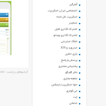
آمارگیر
اختصاصی ایران اسکریپت
اسکریپت نال شده
اسلایدر
اشتراك گذاري فايل
اشتراک گذاری ویدئو
املاک اینترنتی
اندروید و IOS
بازي انلاين
پرسش و پاسخ
پشتیبانی مشتری
آرشیوهای برچسب : event calendar
تالار گفتگو
جامعه مجازی
جاوا اسکریپت/ایجکس
جی کوئری
چت
خدماتی