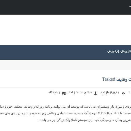
ت
کاربردی وردپرس
یف Tasked
4,582 بازدید
صادق محمد زاده
1 دیدگاه
 کاربردی و مورد نیاز وبمستران می باشد که توسط آن می توانند برنامه روزانه و وظایف مختلف خود و دیگ
را کنترل کنند. اسکریپت Tasked با PHP و MY SQL تهیه و آماده شده است. تمامی وظایف روزانه خود را با زمان بندی های 
هرروز به آن ها رسیدگی کنید. این سیستم کاملا واکنش گرا نیز می باشد.