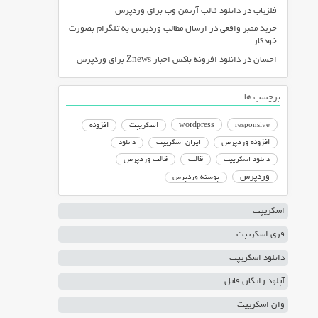
فلزیاب
در
دانلود قالب آرتمن وب برای وردپرس
خرید ممبر واقعی
در
ارسال مطالب وردپرس به تلگرام بصورت
خودکار
احسان
در
دانلود افزونه باکس اخبار Znews برای وردپرس
برچسب ها
responsive
wordpress
اسکریپت
افزونه
افزونه وردپرس
ایران اسکریپت
دانلود
دانلود اسکریپت
قالب
قالب وردپرس
وردپرس
پوسته وردپرس
اسکریپت
فری اسکریپت
دانلود اسکریپت
آپلود رایگان فایل
وان اسکریپت