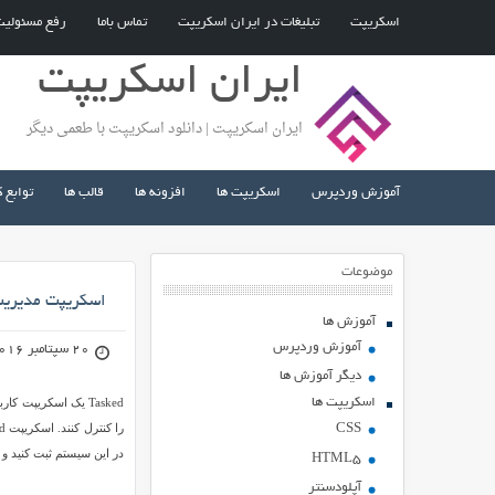
اسکریپت
تبلیغات در ایران اسکریپت
تماس باما
رفع مسئولی
ایران اسکریپت
ایران اسکریپت | دانلود اسکریپت با طعمی دیگر
آموزش وردپرس
اسکریپت ها
افزونه ها
قالب ها
توابع 
موضوعات
اسکریپت مدیریت وظا
آموزش ها
آموزش وردپرس
20 سپتامبر 2016
دیگر آموزش ها
اسکریپت ها
Tasked یک اسکریپت
CSS
در این سیستم ثبت کنید و 
HTML5
آپلودسنتر