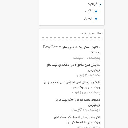
گرافیک
آیکون
لایه باز
مطالب پربازدید
دانلود اسکریپت انجمن ساز Easy Forum
Script
پنج‌شنبه ، 1 سپتامبر
نمایش متن دلخواه در صفحه ی ثبت نام
وردپرس
یکشنبه ، 4 ژوئن
پلاگین ارسال اس ام اس ملی پیامک برای
وردپرس و ووکامرس
پنج‌شنبه ، 25 ژانویه
دانلود قالب ایران اسکریپت برای
وردپرس
دوشنبه ، 15 آگوست
افزونه ارسال اتوماتیک پست های
وردپرس به اینستاگرام
شنبه ، 30 جولای