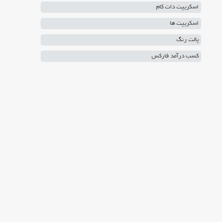
اسکریپت دات کام
اسکریپت ها
پالت رنگ
کسب درآمد فارکس