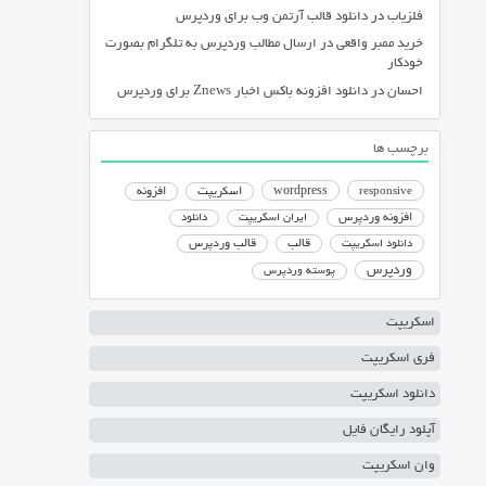
فلزیاب
در
دانلود قالب آرتمن وب برای وردپرس
خرید ممبر واقعی
در
ارسال مطالب وردپرس به تلگرام بصورت
خودکار
احسان
در
دانلود افزونه باکس اخبار Znews برای وردپرس
برچسب ها
responsive
wordpress
اسکریپت
افزونه
افزونه وردپرس
ایران اسکریپت
دانلود
دانلود اسکریپت
قالب
قالب وردپرس
وردپرس
پوسته وردپرس
اسکریپت
فری اسکریپت
دانلود اسکریپت
آپلود رایگان فایل
وان اسکریپت