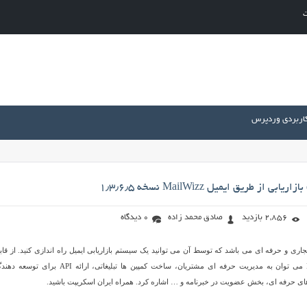
ت
کاربردی وردپرس
 از طریق ایمیل MailWizz نسخه ۱٫۳٫۶٫۵
2,856 بازدید
صادق محمد زاده
0 دیدگاه
ریپت تجاری و حرفه ای می باشد که توسط آن می توانید یک سیستم بازاریابی ایمیل راه اندازی کنید. از قاب
های اسکریپت MailWizz می توان به مدیریت حرفه ای مشتریان، ساخت کمپین ها تبلیغاتی، ارائه API ب
ی حرفه ای، بخش عضویت در خبرنامه و … اشاره کرد. همراه ایران اسکریپت باشید.