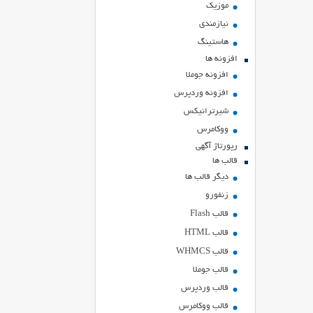
موزیک
نیازمندی
هاستينگ
افزونه ها
افزونه جوملا
افزونه وردپرس
شیرترانیکس
ووکامرس
رپورتاژ آگهی
قالب ها
دیگر قالب ها
زنفورو
قالب Flash
قالب HTML
قالب WHMCS
قالب جوملا
قالب وردپرس
قالب ووکامرس