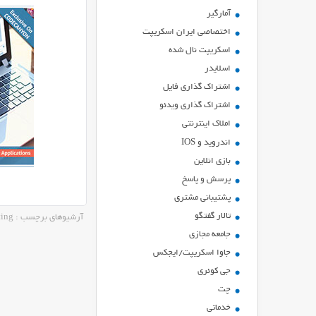
آمارگیر
اختصاصی ایران اسکریپت
اسکریپت نال شده
اسلایدر
اشتراك گذاري فايل
اشتراک گذاری ویدئو
املاک اینترنتی
اندروید و IOS
بازي انلاين
پرسش و پاسخ
پشتیبانی مشتری
تالار گفتگو
آرشیوهای برچسب : email marketing
جامعه مجازی
جاوا اسکریپت/ایجکس
جی کوئری
چت
خدماتی