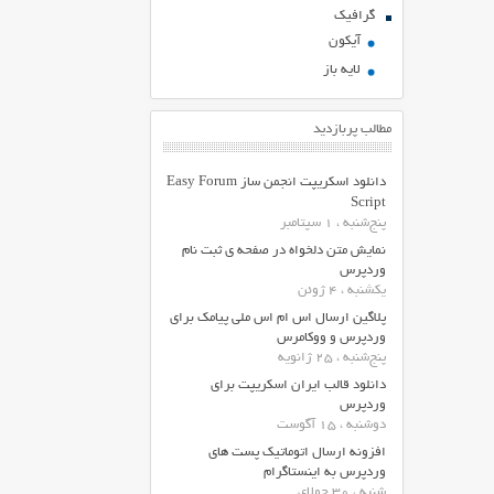
گرافیک
آیکون
لایه باز
مطالب پربازدید
دانلود اسکریپت انجمن ساز Easy Forum
Script
پنج‌شنبه ، 1 سپتامبر
نمایش متن دلخواه در صفحه ی ثبت نام
وردپرس
یکشنبه ، 4 ژوئن
پلاگین ارسال اس ام اس ملی پیامک برای
وردپرس و ووکامرس
پنج‌شنبه ، 25 ژانویه
دانلود قالب ایران اسکریپت برای
وردپرس
دوشنبه ، 15 آگوست
افزونه ارسال اتوماتیک پست های
وردپرس به اینستاگرام
شنبه ، 30 جولای