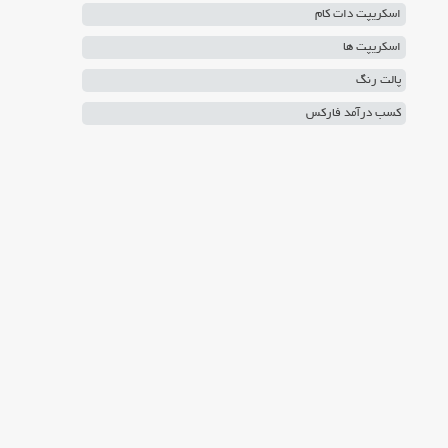
اسکریپت دات کام
اسکریپت ها
پالت رنگ
کسب درآمد فارکس