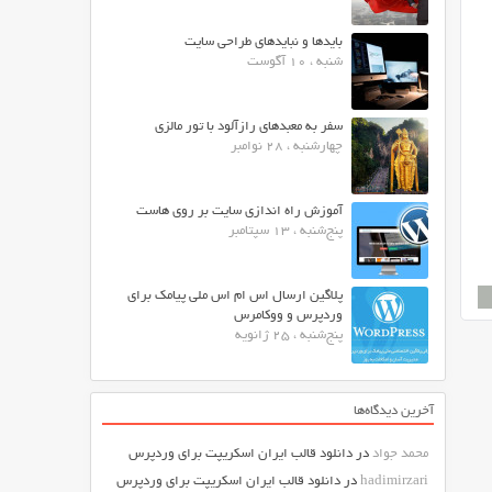
بایدها و نبایدهای طراحی سایت
شنبه ، 10 آگوست
سفر به معبدهای رازآلود با تور مالزی
چهارشنبه ، 28 نوامبر
آموزش راه اندازی سایت بر روی هاست
پنج‌شنبه ، 13 سپتامبر
پلاگین ارسال اس ام اس ملی پیامک برای
وردپرس و ووکامرس
پنج‌شنبه ، 25 ژانویه
آخرین دیدگاه‌ها
محمد جواد
در
دانلود قالب ایران اسکریپت برای وردپرس
hadimirzari
در
دانلود قالب ایران اسکریپت برای وردپرس