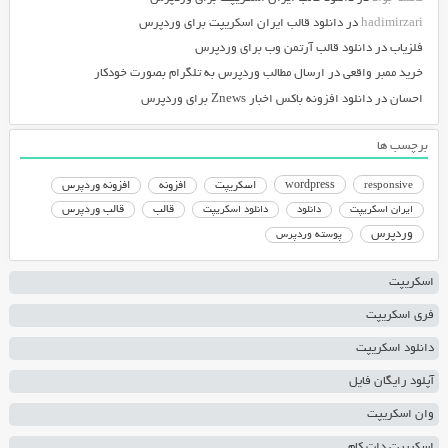
hadimirzari
در
دانلود قالب ایران اسکریپت برای وردپرس
فلزیاب
در
دانلود قالب آرتمن وب برای وردپرس
خرید ممبر واقعی
در
ارسال مطالب وردپرس به تلگرام بصورت خودکار
احسان
در
دانلود افزونه باکس اخبار Znews برای وردپرس
برچسب ها
responsive
wordpress
اسکریپت
افزونه
افزونه وردپرس
دانلود اسکریپت
قالب
قالب وردپرس
ایران اسکریپت
دانلود
وردپرس
پوسته وردپرس
اسکریپت
فری اسکریپت
دانلود اسکریپت
آپلود رایگان فایل
وان اسکریپت
اسکریپت دات کام