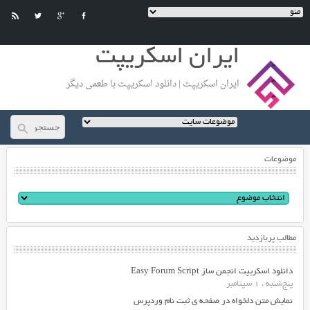
ایران اسکریپت
ایران اسکریپت | دانلود اسکریپت با طعمی دیگر
موضوعات
مطالب پربازدید
دانلود اسکریپت انجمن ساز Easy Forum Script
پنج‌شنبه ، 1 سپتامبر
نمایش متن دلخواه در صفحه ی ثبت نام وردپرس