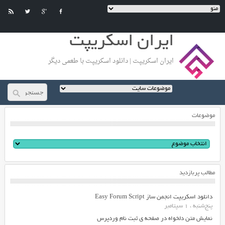
ایران اسکریپت
ایران اسکریپت | دانلود اسکریپت با طعمی دیگر
موضوعات
مطالب پربازدید
دانلود اسکریپت انجمن ساز Easy Forum Script
پنج‌شنبه ، 1 سپتامبر
نمایش متن دلخواه در صفحه ی ثبت نام وردپرس