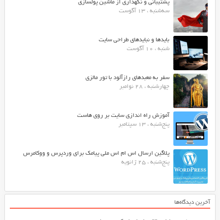
پشتیبانی و نگهداری از ماشین پولسازی
سه‌شنبه ، 13 آگوست
بایدها و نبایدهای طراحی سایت
شنبه ، 10 آگوست
سفر به معبدهای رازآلود با تور مالزی
چهارشنبه ، 28 نوامبر
آموزش راه اندازی سایت بر روی هاست
پنج‌شنبه ، 13 سپتامبر
پلاگین ارسال اس ام اس ملی پیامک برای وردپرس و ووکامرس
پنج‌شنبه ، 25 ژانویه
آخرین دیدگاه‌ها