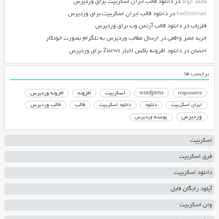
محمد جواد
در
دانلود قالب ایران اسکریپت برای وردپرس
hadimirzari
در
دانلود قالب ایران اسکریپت برای وردپرس
فلزیاب
در
دانلود قالب آرتمن وب برای وردپرس
خرید ممبر واقعی
در
ارسال مطالب وردپرس به تلگرام بصورت خودکار
احسان
در
دانلود افزونه باکس اخبار Znews برای وردپرس
برچسب ها
responsive
wordpress
اسکریپت
افزونه
افزونه وردپرس
دانلود اسکریپت
قالب
قالب وردپرس
ایران اسکریپت
دانلود
وردپرس
پوسته وردپرس
اسکریپت
فری اسکریپت
دانلود اسکریپت
آپلود رایگان فایل
وان اسکریپت