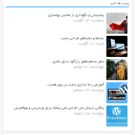
پست ها اخیر
پشتیبانی و نگهداری از ماشین پولسازی
سه‌شنبه ، 13 آگوست
بایدها و نبایدهای طراحی سایت
شنبه ، 10 آگوست
سفر به معبدهای رازآلود با تور مالزی
چهارشنبه ، 28 نوامبر
آموزش راه اندازی سایت بر روی هاست
پنج‌شنبه ، 13 سپتامبر
پلاگین ارسال اس ام اس ملی پیامک برای وردپرس و ووکامرس
پنج‌شنبه ، 25 ژانویه