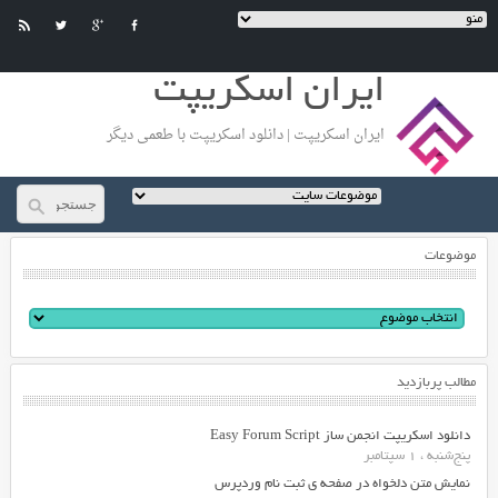
ایران اسکریپت
ایران اسکریپت | دانلود اسکریپت با طعمی دیگر
موضوعات
مطالب پربازدید
دانلود اسکریپت انجمن ساز Easy Forum Script
پنج‌شنبه ، 1 سپتامبر
نمایش متن دلخواه در صفحه ی ثبت نام وردپرس