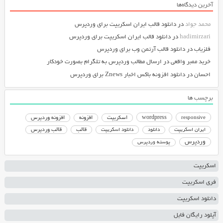
آخرین دیدگاه‌ها
محمد جواد
در
دانلود قالب ایران اسکریپت برای وردپرس
hadimirzari
در
دانلود قالب ایران اسکریپت برای وردپرس
فلزیاب
در
دانلود قالب آرتمن وب برای وردپرس
خرید ممبر واقعی
در
ارسال مطالب وردپرس به تلگرام بصورت خودکار
احسان
در
دانلود افزونه باکس اخبار Znews برای وردپرس
برچسب ها
responsive
wordpress
اسکریپت
افزونه
افزونه وردپرس
دانلود اسکریپت
قالب
قالب وردپرس
ایران اسکریپت
دانلود
وردپرس
پوسته وردپرس
اسکریپت
فری اسکریپت
دانلود اسکریپت
آپلود رایگان فایل