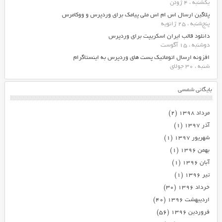
یکشنبه ، 4 ژوئن
پلاگین ارسال اس ام اس ملی پیامک برای وردپرس و ووکامرس
پنج‌شنبه ، 25 ژانویه
دانلود قالب ایران اسکریپت برای وردپرس
دوشنبه ، 15 آگوست
افزونه ارسال اتوماتیک پست های وردپرس به اینستاگرام
شنبه ، 30 جولای
بایگانی شمسی
مرداد ۱۳۹۸
(۲)
آذر ۱۳۹۷
(۱)
شهریور ۱۳۹۷
(۱)
بهمن ۱۳۹۶
(۱)
آبان ۱۳۹۶
(۱)
تیر ۱۳۹۶
(۱)
خرداد ۱۳۹۶
(۳۰)
اردیبهشت ۱۳۹۶
(۴۰)
فروردین ۱۳۹۶
(۵۶)