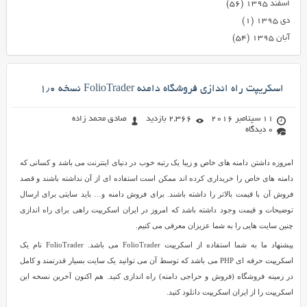
اسفند ۱۳۹۵
(۵۶)
دی ۱۳۹۵
(۱)
آبان ۱۳۹۵
(۵۴)
اسکریپت راه اندازی فروشگاه دامنه FolioTrader نسخه ۱٫۰
11 سپتامبر 2016
2,366 بازدید
صادق محمد زاده
0 دیدگاه
امروزه داشتن دامنه های خاص و زیبا یک رتبه خوب در دنیای اینترنت می باشد و کسانی که
دامنه های خاص را خریداری کرده اند ممکن است استفاده ای از آن نداشته باشند و قصد
فروش آن با قیمت بالاتر را داشته باشند. برای فروش دامنه و… باید سایتی برای ارسال
توضیحات و قیمت وجود داشته باشد که امروز در ایران اسکریپت راهی برای راه اندازی
چنین سایت هایی را به شما عزیزان معرفی می کنیم.
پیشنهاد ما به شما استفاده از اسکریپت FolioTrader می باشد. FolioTrader نام یک
اسکریپت حرفه ای PHP می باشد که توسط آن می توانید یک سایت بسیار قدرتمند و کامل
در زمینه فروشگاه (فروش و حراجی دامنه) راه اندازی کنید. هم اکنون آخرین نسخه این
اسکریپت را از ایران اسکریپت دانلود کنید.