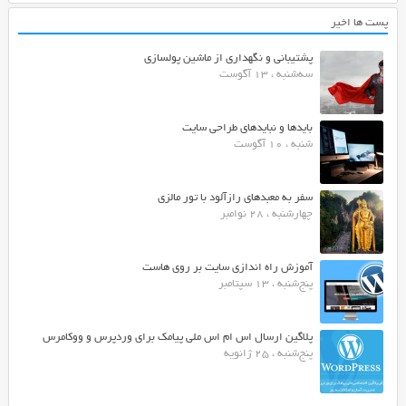
پست ها اخیر
پشتیبانی و نگهداری از ماشین پولسازی
سه‌شنبه ، 13 آگوست
بایدها و نبایدهای طراحی سایت
شنبه ، 10 آگوست
سفر به معبدهای رازآلود با تور مالزی
چهارشنبه ، 28 نوامبر
آموزش راه اندازی سایت بر روی هاست
پنج‌شنبه ، 13 سپتامبر
پلاگین ارسال اس ام اس ملی پیامک برای وردپرس و ووکامرس
پنج‌شنبه ، 25 ژانویه