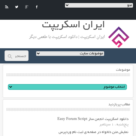
ایران اسکریپت
ایران اسکریپت | دانلود اسکریپت با طعمی دیگر
موضوعات
مطالب پربازدید
دانلود اسکریپت انجمن ساز Easy Forum Script
پنج‌شنبه ، 1 سپتامبر
نمایش متن دلخواه در صفحه ی ثبت نام وردپرس