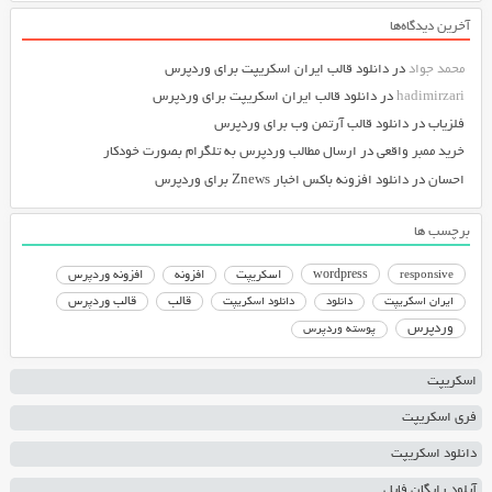
آخرین دیدگاه‌ها
محمد جواد
در
دانلود قالب ایران اسکریپت برای وردپرس
hadimirzari
در
دانلود قالب ایران اسکریپت برای وردپرس
فلزیاب
در
دانلود قالب آرتمن وب برای وردپرس
خرید ممبر واقعی
در
ارسال مطالب وردپرس به تلگرام بصورت خودکار
احسان
در
دانلود افزونه باکس اخبار Znews برای وردپرس
برچسب ها
responsive
wordpress
اسکریپت
افزونه
افزونه وردپرس
دانلود اسکریپت
قالب
قالب وردپرس
ایران اسکریپت
دانلود
وردپرس
پوسته وردپرس
اسکریپت
فری اسکریپت
دانلود اسکریپت
آپلود رایگان فایل