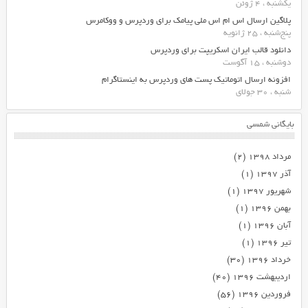
یکشنبه ، 4 ژوئن
پلاگین ارسال اس ام اس ملی پیامک برای وردپرس و ووکامرس
پنج‌شنبه ، 25 ژانویه
دانلود قالب ایران اسکریپت برای وردپرس
دوشنبه ، 15 آگوست
افزونه ارسال اتوماتیک پست های وردپرس به اینستاگرام
شنبه ، 30 جولای
بایگانی شمسی
مرداد ۱۳۹۸
(۲)
آذر ۱۳۹۷
(۱)
شهریور ۱۳۹۷
(۱)
بهمن ۱۳۹۶
(۱)
آبان ۱۳۹۶
(۱)
تیر ۱۳۹۶
(۱)
خرداد ۱۳۹۶
(۳۰)
اردیبهشت ۱۳۹۶
(۴۰)
فروردین ۱۳۹۶
(۵۶)