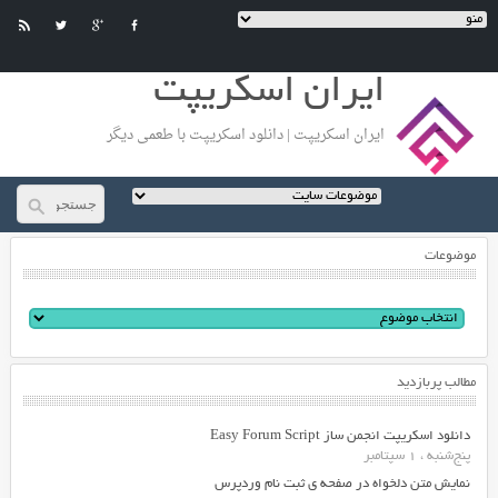
ایران اسکریپت
ایران اسکریپت | دانلود اسکریپت با طعمی دیگر
موضوعات
مطالب پربازدید
دانلود اسکریپت انجمن ساز Easy Forum Script
پنج‌شنبه ، 1 سپتامبر
نمایش متن دلخواه در صفحه ی ثبت نام وردپرس