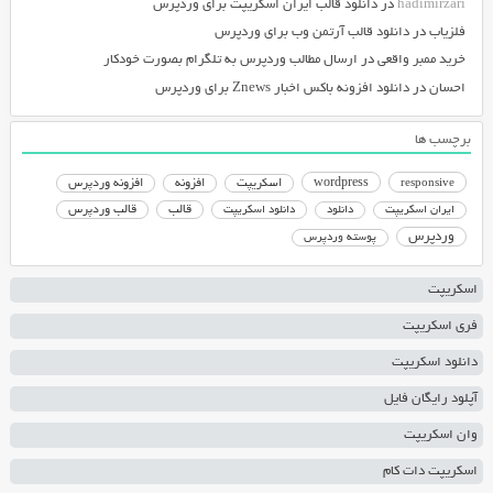
hadimirzari
در
دانلود قالب ایران اسکریپت برای وردپرس
فلزیاب
در
دانلود قالب آرتمن وب برای وردپرس
خرید ممبر واقعی
در
ارسال مطالب وردپرس به تلگرام بصورت خودکار
احسان
در
دانلود افزونه باکس اخبار Znews برای وردپرس
برچسب ها
responsive
wordpress
اسکریپت
افزونه
افزونه وردپرس
دانلود اسکریپت
قالب
قالب وردپرس
ایران اسکریپت
دانلود
وردپرس
پوسته وردپرس
اسکریپت
فری اسکریپت
دانلود اسکریپت
آپلود رایگان فایل
وان اسکریپت
اسکریپت دات کام