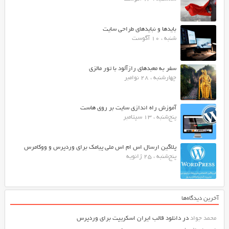
بایدها و نبایدهای طراحی سایت
شنبه ، 10 آگوست
سفر به معبدهای رازآلود با تور مالزی
چهارشنبه ، 28 نوامبر
آموزش راه اندازی سایت بر روی هاست
پنج‌شنبه ، 13 سپتامبر
پلاگین ارسال اس ام اس ملی پیامک برای وردپرس و ووکامرس
پنج‌شنبه ، 25 ژانویه
آخرین دیدگاه‌ها
محمد جواد
در
دانلود قالب ایران اسکریپت برای وردپرس