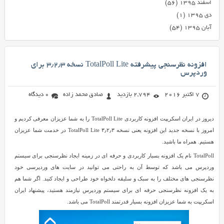
اسفند ۱۳۹۵
(۵۶)
دی ۱۳۹۵
(۱)
آبان ۱۳۹۵
(۵۴)
افزونه نظرسنجی پیشرفته TotalPoll Lite نسخه ۳٫۲٫۳ برای
وردپرس
7 اکتبر 2016
2,794 بازدید
صادق محمد زاده
0 دیدگاه
دیروز در ایران اسکریپت افزونه کاربردی TotalPoll Lite را به شما عزیزان معرفی کردیم و
امروز با نسخه جدید این افزونه یعنی نسخه ۳٫۲٫۳ TotalPoll Lite در خدمت شما عزیزان
هستیم. همراه ما باشید.
TotalPoll نام یک افزونه بسیار کاربردی و حرفه ای در زمینه ایجاد نظرسنجی برای سیستم
وردپرس می باشد که توسط آن به راحتی می توانید در سایت های وردپرسی خود
نظرسنجی های مختلف را به سبک و سلیقه دلخواه خود طراحی و ایجاد کنید. اگر شما هم
به یک افزونه نظرسنجی حرفه ای برای سیستم وردپرس نیازمند هستید، پیشنهاد ایران
اسکریپت به شما عزیزان افزونه بسیار قدرتمند TotalPoll می باشد.