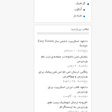
گرافیک
آیکون
لایه باز
مطالب پربازدید
دانلود اسکریپت انجمن ساز Easy Forum
Script
پنج‌شنبه ، 1 سپتامبر
نمایش متن دلخواه در صفحه ی ثبت نام
وردپرس
یکشنبه ، 4 ژوئن
پلاگین ارسال اس ام اس ملی پیامک برای
وردپرس و ووکامرس
پنج‌شنبه ، 25 ژانویه
دانلود قالب ایران اسکریپت برای
وردپرس
دوشنبه ، 15 آگوست
افزونه ارسال اتوماتیک پست های
وردپرس به اینستاگرام
شنبه ، 30 جولای