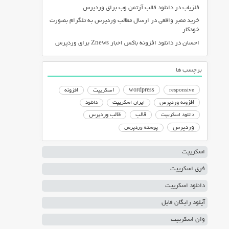
فلزیاب
در
دانلود قالب آرتمن وب برای وردپرس
خرید ممبر واقعی
در
ارسال مطالب وردپرس به تلگرام بصورت
خودکار
احسان
در
دانلود افزونه باکس اخبار Znews برای وردپرس
برچسب ها
responsive
wordpress
اسکریپت
افزونه
افزونه وردپرس
ایران اسکریپت
دانلود
دانلود اسکریپت
قالب
قالب وردپرس
وردپرس
پوسته وردپرس
اسکریپت
فری اسکریپت
دانلود اسکریپت
آپلود رایگان فایل
وان اسکریپت