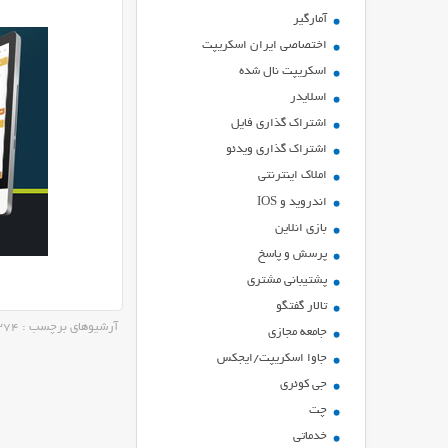
آمارگیر
اختصاصی ایران اسکریپت
اسکریپت نال شده
اسلایدر
اشتراك گذاري فايل
اشتراک گذاری ویدئو
املاک اینترنتی
اندروید و IOS
بازي انلاين
پرسش و پاسخ
پشتیبانی مشتری
تالار گفتگو
آرشیوهای برچسب : Digital Downloads Pro v3.10 – CodeCanyon 93374
جامعه مجازی
جاوا اسکریپت/ایجکس
جی کوئری
چت
خدماتی