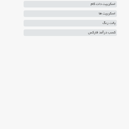
اسکریپت دات کام
اسکریپت ها
پالت رنگ
کسب درآمد فارکس