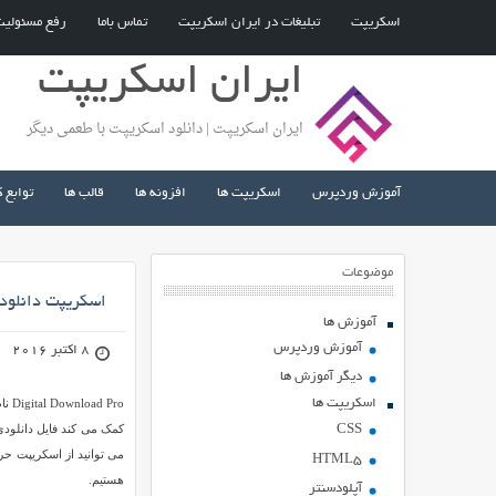
اسکریپت
تبلیغات در ایران اسکریپت
تماس باما
رفع مسئولی
ایران اسکریپت
ایران اسکریپت | دانلود اسکریپت با طعمی دیگر
آموزش وردپرس
اسکریپت ها
افزونه ها
قالب ها
توابع 
موضوعات
اسکریپت دانلود به ازای پر
آموزش ها
آموزش وردپرس
8 اکتبر 2016
دیگر آموزش ها
اسکریپت ها
Pro
کمک می کند فایل دانلودی 
CSS
می توانید از اسکریپت حر
HTML5
هستیم.
آپلودسنتر