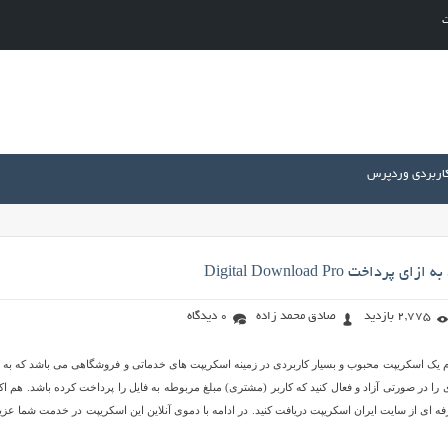
ت
کاربردی وردپرس
داخت Digital Download Pro
2,775 بازدید
صادق محمد زاده
0 دیدگاه
Digital Download  نام یک اسکریپت محبوب و بسیار کاربردی در زمینه اسکریپت های خدماتی و فروشگاهی می باشد که به
را در صورتی آزاد و فعال کنید که کاربر (مشتری) مبلغ مربوطه به فایل را پرداخت کرده باشد. هم اک
فه ای از سایت ایران اسکریپت دریافت کنید. در ادامه با دموی آنلاین این اسکریپت در خدمت شما عزی