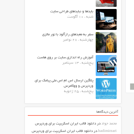
بایدها و نبایدهای طراحی سایت
شنبه ، 10 آگوست
سفر به معبدهای رازآلود با تور مالزی
چهارشنبه ، 28 نوامبر
آموزش راه اندازی سایت بر روی هاست
پنج‌شنبه ، 13 سپتامبر
پلاگین ارسال اس ام اس ملی پیامک برای
وردپرس و ووکامرس
پنج‌شنبه ، 25 ژانویه
آخرین دیدگاه‌ها
محمد جواد
در
دانلود قالب ایران اسکریپت برای وردپرس
hadimirzari
در
دانلود قالب ایران اسکریپت برای وردپرس