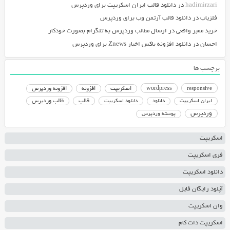
hadimirzari
در
دانلود قالب ایران اسکریپت برای وردپرس
فلزیاب
در
دانلود قالب آرتمن وب برای وردپرس
خرید ممبر واقعی
در
ارسال مطالب وردپرس به تلگرام بصورت خودکار
احسان
در
دانلود افزونه باکس اخبار Znews برای وردپرس
برچسب ها
responsive
wordpress
اسکریپت
افزونه
افزونه وردپرس
دانلود اسکریپت
قالب
قالب وردپرس
ایران اسکریپت
دانلود
وردپرس
پوسته وردپرس
اسکریپت
فری اسکریپت
دانلود اسکریپت
آپلود رایگان فایل
وان اسکریپت
اسکریپت دات کام