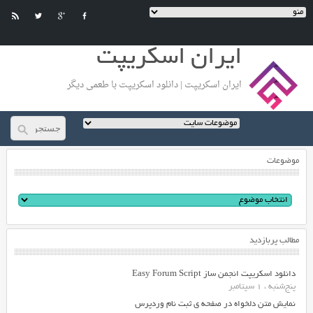
ایران اسکریپت
ایران اسکریپت | دانلود اسکریپت با طعمی دیگر
موضوعات
مطالب پربازدید
دانلود اسکریپت انجمن ساز Easy Forum Script
پنج‌شنبه ، 1 سپتامبر
نمایش متن دلخواه در صفحه ی ثبت نام وردپرس