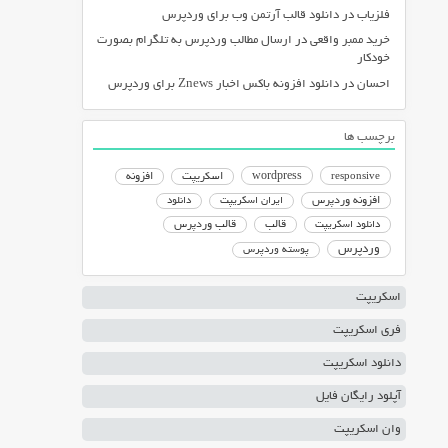
فلزیاب
در
دانلود قالب آرتمن وب برای وردپرس
خرید ممبر واقعی
در
ارسال مطالب وردپرس به تلگرام بصورت
خودکار
احسان
در
دانلود افزونه باکس اخبار Znews برای وردپرس
برچسب ها
responsive
wordpress
اسکریپت
افزونه
افزونه وردپرس
ایران اسکریپت
دانلود
دانلود اسکریپت
قالب
قالب وردپرس
وردپرس
پوسته وردپرس
اسکریپت
فری اسکریپت
دانلود اسکریپت
آپلود رایگان فایل
وان اسکریپت