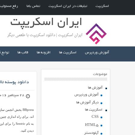
اسکریپت
تبلیغات در ایران اسکریپت
تماس باما
رفع مسئولی
ایران اسکریپت
ایران اسکریپت | دانلود اسکریپت با طعمی دیگر
آموزش وردپرس
اسکریپت ها
افزونه ها
قالب ها
توابع 
موضوعات
دانلود پوسته تالار گفتگوی ic
آموزش ها
آموزش وردپرس
28 سپتامبر 2016
دیگر آموزش ها
اسکریپت ها
اند. برای راه اندازی چنین
CSS
HTML5
دیدن کنید.
آپلودسنتر