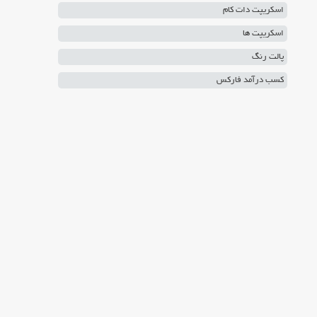
اسکریپت دات کام
اسکریپت ها
پالت رنگ
کسب درآمد فارکس