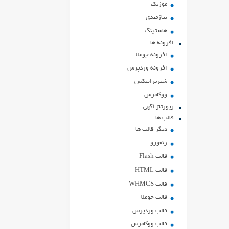
موزیک
نیازمندی
هاستينگ
افزونه ها
افزونه جوملا
افزونه وردپرس
شیرترانیکس
ووکامرس
رپورتاژ آگهی
قالب ها
دیگر قالب ها
زنفورو
قالب Flash
قالب HTML
قالب WHMCS
قالب جوملا
قالب وردپرس
قالب ووکامرس