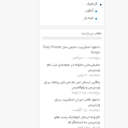
گرافیک
آیکون
لایه باز
مطالب پربازدید
دانلود اسکریپت انجمن ساز Easy Forum
Script
پنج‌شنبه ، 1 سپتامبر
نمایش متن دلخواه در صفحه ی ثبت نام
وردپرس
یکشنبه ، 4 ژوئن
پلاگین ارسال اس ام اس ملی پیامک برای
وردپرس و ووکامرس
پنج‌شنبه ، 25 ژانویه
دانلود قالب ایران اسکریپت برای
وردپرس
دوشنبه ، 15 آگوست
افزونه ارسال اتوماتیک پست های
وردپرس به اینستاگرام
شنبه ، 30 جولای