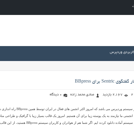
ت
کاربردی وردپرس
Sentr برای BBpress
2,167 بازدید
صادق محمد زاده
0 دیدگاه
BBpress بخش انجمن ساز سیستم وردپرس می باشد که امروز اکثر انجمن های فعال در ایران توسط 
 انجمنی ما نیازمند به یک پوسته زیبا برای آن هستیم. امروز یک قالب بسیار زیبا با گرافیک و طراحی من
به نام Sentric را برای این سیستم آماده دانلود کرده ایم. اگر شما هم از هوادران و کاربران سیستم BBpress هس