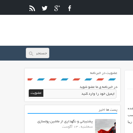
عضویت در خبرنامه
در خبرنامه ی ما عضو شوید
همین BBpress راه اندازی شده
پست ها اخیر
اسب
پشتیبانی و نگهداری از ماشین پولسازی
تید، از این قالب زیبا
سه‌شنبه ، 13 آگوست