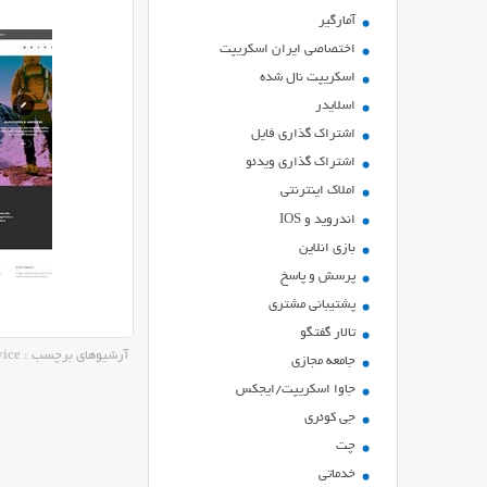
آمارگیر
اختصاصی ایران اسکریپت
اسکریپت نال شده
اسلایدر
اشتراك گذاري فايل
اشتراک گذاری ویدئو
املاک اینترنتی
اندروید و IOS
بازي انلاين
پرسش و پاسخ
پشتیبانی مشتری
تالار گفتگو
آرشیوهای برچسب : customer service
جامعه مجازی
جاوا اسکریپت/ایجکس
جی کوئری
چت
خدماتی