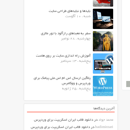
بایدها و نبایدهای طراحی سایت
شنبه ، 10 آگوست
سفر به معبدهای رازآلود با تور مالزی
چهارشنبه ، 28 نوامبر
آموزش راه اندازی سایت بر روی هاست
پنج‌شنبه ، 13 سپتامبر
پلاگین ارسال اس ام اس ملی پیامک برای
وردپرس و ووکامرس
پنج‌شنبه ، 25 ژانویه
آخرین دیدگاه‌ها
محمد جواد
در
دانلود قالب ایران اسکریپت برای وردپرس
hadimirzari
در
دانلود قالب ایران اسکریپت برای وردپرس