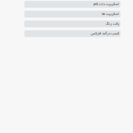
اسکریپت دات کام
اسکریپت ها
پالت رنگ
کسب درآمد فارکس