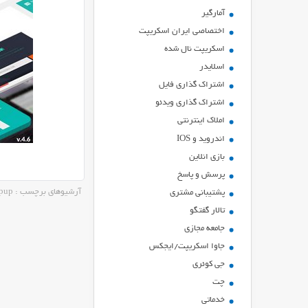
آمارگیر
اختصاصی ایران اسکریپت
اسکریپت نال شده
اسلایدر
اشتراك گذاري فايل
اشتراک گذاری ویدئو
املاک اینترنتی
اندروید و IOS
بازي انلاين
پرسش و پاسخ
آرشیوهای برچسب : custom popup
پشتیبانی مشتری
تالار گفتگو
جامعه مجازی
جاوا اسکریپت/ایجکس
جی کوئری
چت
خدماتی