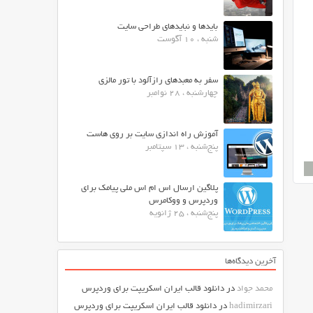
بایدها و نبایدهای طراحی سایت
شنبه ، 10 آگوست
سفر به معبدهای رازآلود با تور مالزی
چهارشنبه ، 28 نوامبر
آموزش راه اندازی سایت بر روی هاست
پنج‌شنبه ، 13 سپتامبر
پلاگین ارسال اس ام اس ملی پیامک برای
وردپرس و ووکامرس
پنج‌شنبه ، 25 ژانویه
آخرین دیدگاه‌ها
محمد جواد
در
دانلود قالب ایران اسکریپت برای وردپرس
hadimirzari
در
دانلود قالب ایران اسکریپت برای وردپرس