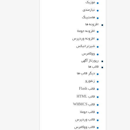
موزیک
نیازمندی
هاستينگ
افزونه ها
افزونه جوملا
افزونه وردپرس
شیرترانیکس
ووکامرس
رپورتاژ آگهی
قالب ها
دیگر قالب ها
زنفورو
قالب Flash
قالب HTML
قالب WHMCS
قالب جوملا
قالب وردپرس
قالب ووکامرس