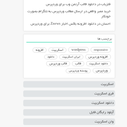
فلزیاب
در
دانلود قالب آرتمن وب برای وردپرس
خرید ممبر واقعی
در
ارسال مطالب وردپرس به تلگرام بصورت
خودکار
احسان
در
دانلود افزونه باکس اخبار Znews برای وردپرس
برچسب ها
responsive
wordpress
اسکریپت
افزونه
افزونه وردپرس
ایران اسکریپت
دانلود
دانلود اسکریپت
قالب
قالب وردپرس
وردپرس
پوسته وردپرس
اسکریپت
فری اسکریپت
دانلود اسکریپت
آپلود رایگان فایل
وان اسکریپت