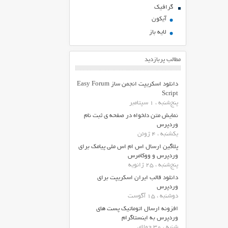
گرافیک
آیکون
لایه باز
مطالب پربازدید
دانلود اسکریپت انجمن ساز Easy Forum
Script
پنج‌شنبه ، 1 سپتامبر
نمایش متن دلخواه در صفحه ی ثبت نام
وردپرس
یکشنبه ، 4 ژوئن
پلاگین ارسال اس ام اس ملی پیامک برای
وردپرس و ووکامرس
پنج‌شنبه ، 25 ژانویه
دانلود قالب ایران اسکریپت برای
وردپرس
دوشنبه ، 15 آگوست
افزونه ارسال اتوماتیک پست های
وردپرس به اینستاگرام
شنبه ، 30 جولای