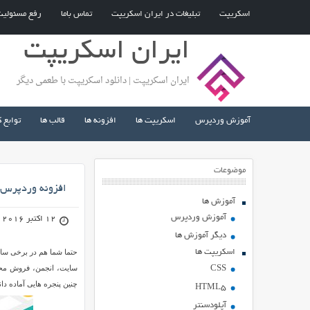
اسکریپت
تبلیغات در ایران اسکریپت
تماس باما
رفع مسئولی
ایران اسکریپت
ایران اسکریپت | دانلود اسکریپت با طعمی دیگر
آموزش وردپرس
اسکریپت ها
افزونه ها
قالب ها
توابع 
موضوعات
افزونه وردپرس اسمارت پا
آموزش ها
آموزش وردپرس
12 اکتبر 2016
دیگر آموزش ها
اسکریپت ها
حتما شما هم در برخی سای
سایت، انجمن، فروش محص
CSS
چنین پنجره هایی آماده دانلود کرده ایم. افزونه Indeed Smart PopUp ر
HTML5
آپلودسنتر