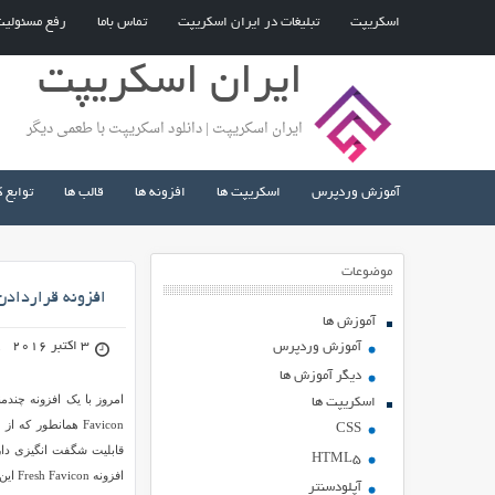
اسکریپت
تبلیغات در ایران اسکریپت
تماس باما
رفع مسئولی
ایران اسکریپت
ایران اسکریپت | دانلود اسکریپت با طعمی دیگر
آموزش وردپرس
اسکریپت ها
افزونه ها
قالب ها
توابع 
موضوعات
افزونه قراردادن
آموزش ها
3 اکتبر 2016
آموزش وردپرس
دیگر آموزش ها
اسکریپت ها
Favicon همانطور 
CSS
قابلیت شگفت انگیزی دار
HTML5
افزونه Fresh Favicon این امکان را می دهد تا شما برای هر سیستم عاملی یک فاوآیکون متفاوت ارائه دهید.
آپلودسنتر