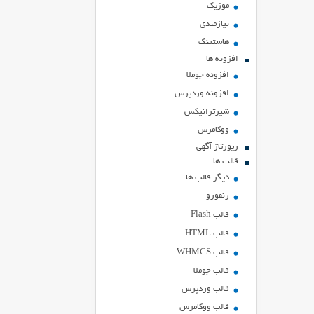
موزیک
نیازمندی
هاستينگ
افزونه ها
افزونه جوملا
افزونه وردپرس
شیرترانیکس
ووکامرس
رپورتاژ آگهی
قالب ها
دیگر قالب ها
زنفورو
قالب Flash
قالب HTML
قالب WHMCS
قالب جوملا
قالب وردپرس
قالب ووکامرس