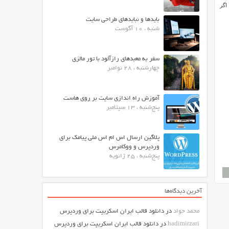
نند. اگر
بایدها و نبایدهای طراحی سایت
شنبه ، 10 آگوست
سفر به معبدهای رازآلود با تور مالزی
چهارشنبه ، 28 نوامبر
آموزش راه اندازی سایت بر روی هاست
پنج‌شنبه ، 13 سپتامبر
پلاگین ارسال اس ام اس ملی پیامک برای
وردپرس و ووکامرس
پنج‌شنبه ، 25 ژانویه
آخرین دیدگاه‌ها
محمد جواد
در
دانلود قالب ایران اسکریپت برای وردپرس
hadimirzari
در
دانلود قالب ایران اسکریپت برای وردپرس