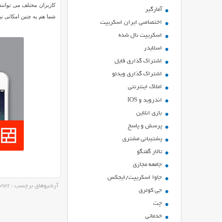
آمارگیر
شما هم یه چنین امکانی نیاز دارید
اختصاصی ایران اسکریپت
اسکریپت نال شده
اسلایدر
اشتراك گذاري فايل
اشتراک گذاری ویدئو
املاک اینترنتی
اندروید و IOS
بازي انلاين
پرسش و پاسخ
پشتیبانی مشتری
تالار گفتگو
جامعه مجازی
جاوا اسکریپت/ایجکس
آرشیوهای برچسب : cross-browser
جی کوئری
چت
خدماتی