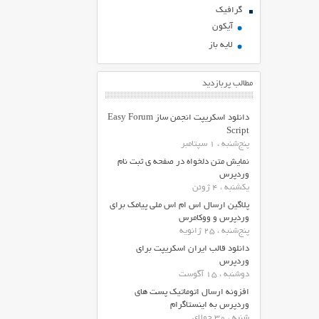
گرافیک
آیکون
لایه باز
مطالب پربازدید
دانلود اسکریپت انجمن ساز Easy Forum
Script
پنج‌شنبه ، 1 سپتامبر
نمایش متن دلخواه در صفحه ی ثبت نام
وردپرس
یکشنبه ، 4 ژوئن
پلاگین ارسال اس ام اس ملی پیامک برای
وردپرس و ووکامرس
پنج‌شنبه ، 25 ژانویه
دانلود قالب ایران اسکریپت برای
وردپرس
دوشنبه ، 15 آگوست
افزونه ارسال اتوماتیک پست های
وردپرس به اینستاگرام
شنبه ، 30 جولای