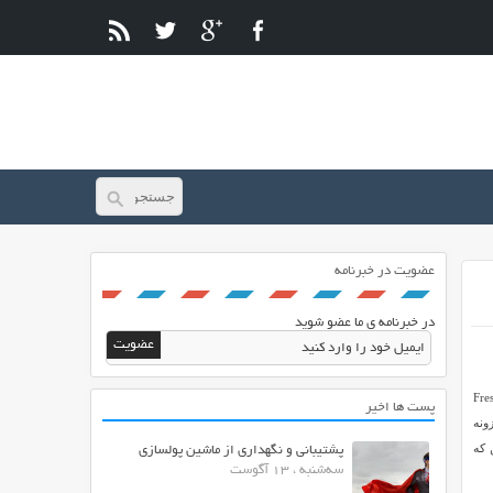
عضویت در خبرنامه
در خبرنامه ی ما عضو شوید
تفاوت به نام Fresh Favicon در خدمت شما ایران اسکریپتی های عزیز هستیم. افزونه Fresh
پست ها اخیر
ونه
 که
پشتیبانی و نگهداری از ماشین پولسازی
سه‌شنبه ، 13 آگوست