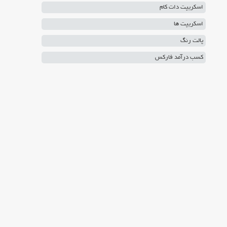
اسکریپت دات کام
اسکریپت ها
پالت رنگ
کسب درآمد فارکس